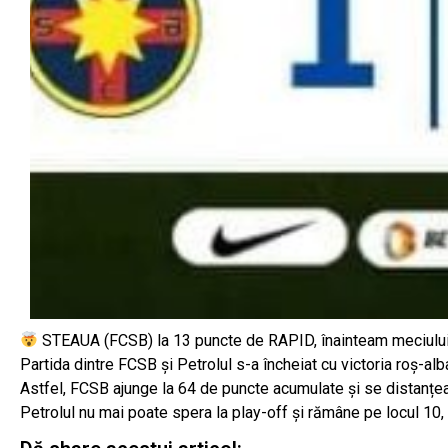
STEAUA (FCSB) la 13 puncte de RAPID, înainteam meciului 
Partida dintre FCSB și Petrolul s-a încheiat cu victoria roș-al
Astfel, FCSB ajunge la 64 de puncte acumulate și se distanțea
Petrolul nu mai poate spera la play-off și rămâne pe locul 10,