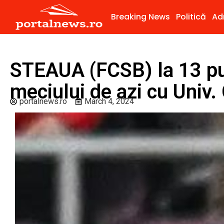
Breaking News
Politică
Ad
STEAUA (FCSB) la 13 pu
meciului de azi cu Univ.
portalnews.ro
March 4, 2024