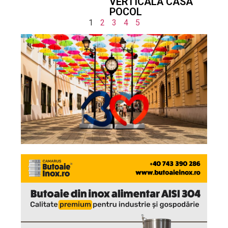
VERTICALĂ CASA
POCOL
1
2
3
4
5