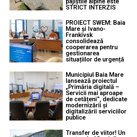
pajiștile alpine este
STRICT INTERZIS
PROIECT SWEM: Baia
Mare și Ivano-
Frankivsk
consolidează
cooperarea pentru
gestionarea
situațiilor de urgență
Municipiul Baia Mare
lansează proiectul
„Primăria digitală –
Servicii mai aproape
de cetățeni”, dedicate
modernizării și
digitalizării serviciilor
publice
Transfer de viitor! Un