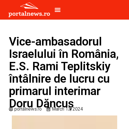
Vice-ambasadorul
Israelului în România,
E.S. Rami Teplitskiy
întâlnire de lucru cu
primarul interimar
Doru Dăncuș
portalnews.ro
March 13, 2024