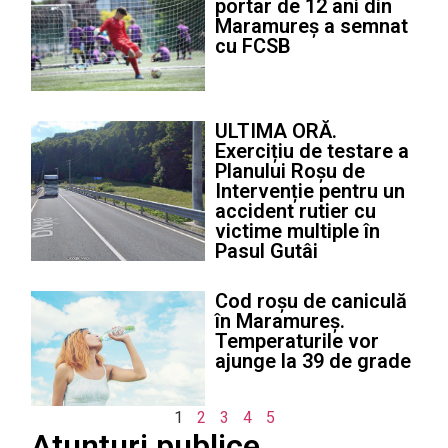
portar de 12 ani din
Maramureș a semnat
cu FCSB
ULTIMA ORĂ.
Exercițiu de testare a
Planului Roșu de
Intervenție pentru un
accident rutier cu
victime multiple în
Pasul Gutâi
Cod roșu de caniculă
în Maramureș.
Temperaturile vor
ajunge la 39 de grade
1
2
3
4
5
Atunțuri publice