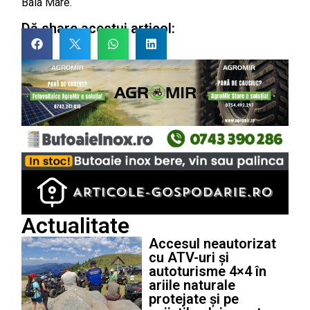
Baia Mare.
Dă share acestui articol:
Actualitate
Accesul neautorizat
cu ATV-uri și
autoturisme 4×4 în
ariile naturale
protejate și pe