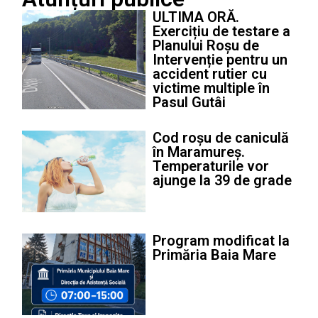
ULTIMA ORĂ.
Exercițiu de testare a
Planului Roșu de
Intervenție pentru un
accident rutier cu
victime multiple în
Pasul Gutâi
Cod roșu de caniculă
în Maramureș.
Temperaturile vor
ajunge la 39 de grade
Program modificat la
Primăria Baia Mare