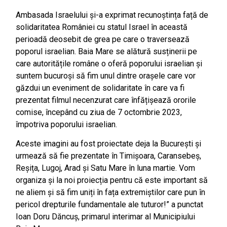
Ambasada Israelului și-a exprimat recunoștința față de
solidaritatea României cu statul Israel în această
perioadă deosebit de grea pe care o traversează
poporul israelian. Baia Mare se alătură susținerii pe
care autoritățile române o oferă poporului israelian și
suntem bucuroși să fim unul dintre orașele care vor
găzdui un eveniment de solidaritate în care va fi
prezentat filmul necenzurat care înfățișează ororile
comise, începând cu ziua de 7 octombrie 2023,
împotriva poporului israelian.
Aceste imagini au fost proiectate deja la București și
urmează să fie prezentate în Timișoara, Caransebeș,
Reșița, Lugoj, Arad și Satu Mare în luna martie. Vom
organiza și la noi proiecția pentru că este important să
ne aliem și să fim uniți în fața extremiștilor care pun în
pericol drepturile fundamentale ale tuturor!” a punctat
Ioan Doru Dăncuș, primarul interimar al Municipiului