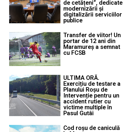
de cetățeni”, dedicate
modernizării și
digitalizării serviciilor
publice
Transfer de viitor! Un
portar de 12 ani din
Maramureș a semnat
cu FCSB
ULTIMA ORĂ.
Exercițiu de testare a
Planului Roșu de
Intervenție pentru un
accident rutier cu
victime multiple în
Pasul Gutâi
Cod roșu de caniculă