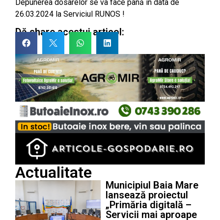
Depunerea dosarelor se va face până în data de
26.03.2024 la Serviciul RUNOS !
Dă share acestui articol:
Actualitate
Municipiul Baia Mare
lansează proiectul
„Primăria digitală –
Servicii mai aproape