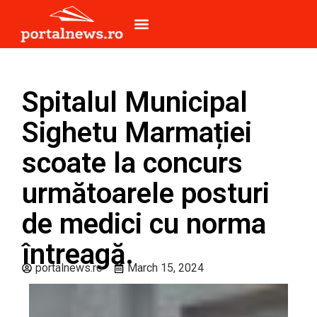
Spitalul Municipal
Sighetu Marmației
scoate la concurs
următoarele posturi
de medici cu norma
întreagă.
portalnews.ro
March 15, 2024