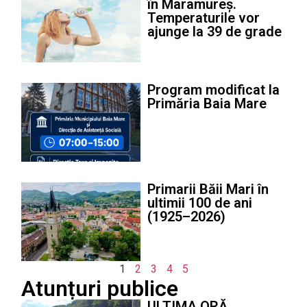
în Maramureș.
Temperaturile vor
ajunge la 39 de grade
Program modificat la
Primăria Baia Mare
Primarii Băii Mari în
ultimii 100 de ani
(1925–2026)
1
2
3
4
5
Atunțuri publice
ULTIMA ORĂ.