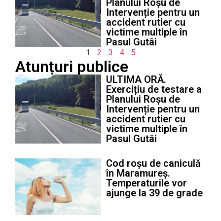
Planului Roșu de
Intervenție pentru un
accident rutier cu
victime multiple în
Pasul Gutâi
1
2
3
4
5
Atunțuri publice
ULTIMA ORĂ.
Exercițiu de testare a
Planului Roșu de
Intervenție pentru un
accident rutier cu
victime multiple în
Pasul Gutâi
Cod roșu de caniculă
în Maramureș.
Temperaturile vor
ajunge la 39 de grade