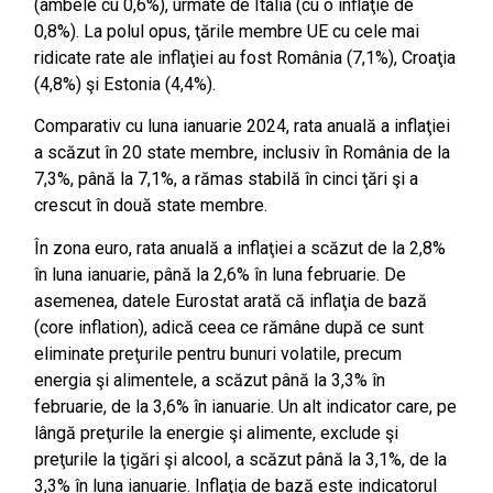
(ambele cu 0,6%), urmate de Italia (cu o inflaţie de
0,8%). La polul opus, ţările membre UE cu cele mai
ridicate rate ale inflaţiei au fost România (7,1%), Croaţia
(4,8%) şi Estonia (4,4%).
Comparativ cu luna ianuarie 2024, rata anuală a inflaţiei
a scăzut în 20 state membre, inclusiv în România de la
7,3%, până la 7,1%, a rămas stabilă în cinci ţări şi a
crescut în două state membre.
În zona euro, rata anuală a inflaţiei a scăzut de la 2,8%
în luna ianuarie, până la 2,6% în luna februarie. De
asemenea, datele Eurostat arată că inflaţia de bază
(core inflation), adică ceea ce rămâne după ce sunt
eliminate preţurile pentru bunuri volatile, precum
energia şi alimentele, a scăzut până la 3,3% în
februarie, de la 3,6% în ianuarie. Un alt indicator care, pe
lângă preţurile la energie şi alimente, exclude şi
preţurile la ţigări şi alcool, a scăzut până la 3,1%, de la
3,3% în luna ianuarie. Inflaţia de bază este indicatorul