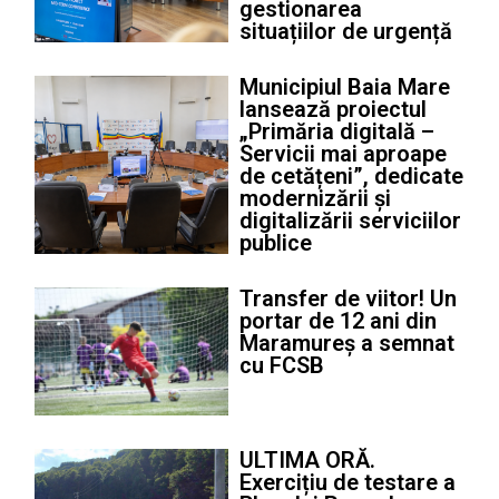
gestionarea
situațiilor de urgență
Municipiul Baia Mare
lansează proiectul
„Primăria digitală –
Servicii mai aproape
de cetățeni”, dedicate
modernizării și
digitalizării serviciilor
publice
Transfer de viitor! Un
portar de 12 ani din
Maramureș a semnat
cu FCSB
ULTIMA ORĂ.
Exercițiu de testare a