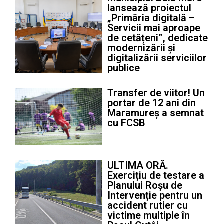
lansează proiectul
„Primăria digitală –
Servicii mai aproape
de cetățeni”, dedicate
modernizării și
digitalizării serviciilor
publice
Transfer de viitor! Un
portar de 12 ani din
Maramureș a semnat
cu FCSB
ULTIMA ORĂ.
Exercițiu de testare a
Planului Roșu de
Intervenție pentru un
accident rutier cu
victime multiple în