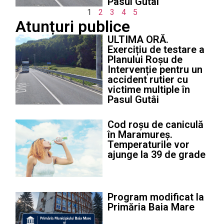
Pasul Gutâi
1
2
3
4
5
Atunțuri publice
ULTIMA ORĂ.
Exercițiu de testare a
Planului Roșu de
Intervenție pentru un
accident rutier cu
victime multiple în
Pasul Gutâi
Cod roșu de caniculă
în Maramureș.
Temperaturile vor
ajunge la 39 de grade
Program modificat la
Primăria Baia Mare