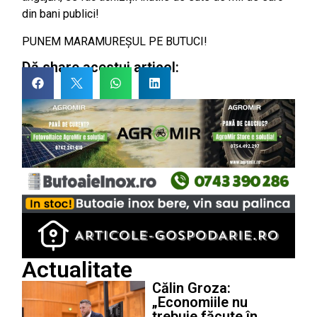
din bani publici!
PUNEM MARAMUREȘUL PE BUTUCI!
Dă share acestui articol:
Actualitate
Călin Groza:
„Economiile nu
trebuie făcute în