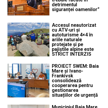
detrimentul
siguranței oamenilor”
Accesul neautorizat
cu ATV-uri și
autoturisme 4×4 în
ariile naturale
protejate și pe
pajiștile alpine este
STRICT INTERZIS
PROIECT SWEM: Baia
Mare și Ivano-
Frankivsk
consolidează
cooperarea pentru
gestionarea
situațiilor de urgență
Municipiul Baia Mare