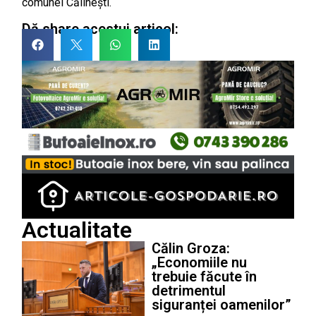
comunei Călinești.
Dă share acestui articol:
Actualitate
Călin Groza:
„Economiile nu
trebuie făcute în
detrimentul
siguranței oamenilor”