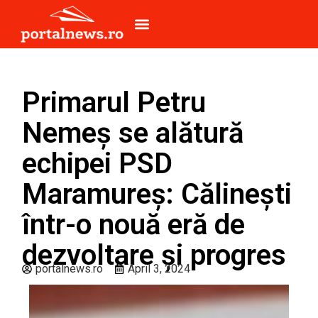
Primarul Petru
Nemeș se alătură
echipei PSD
Maramureș: Călinești
într-o nouă eră de
dezvoltare și progres
portalnews.ro
April 3, 2024