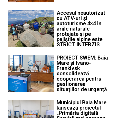
Accesul neautorizat
cu ATV-uri și
autoturisme 4×4 în
ariile naturale
protejate și pe
pajiștile alpine este
STRICT INTERZIS
PROIECT SWEM: Baia
Mare și Ivano-
Frankivsk
consolidează
cooperarea pentru
gestionarea
situațiilor de urgență
Municipiul Baia Mare
lansează proiectul
„Primăria digitală –