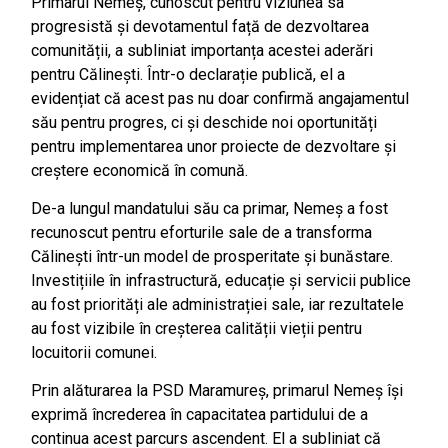
Primarul Nemeș, cunoscut pentru viziunea sa
progresistă și devotamentul față de dezvoltarea
comunității, a subliniat importanța acestei aderări
pentru Călinești. Într-o declarație publică, el a
evidențiat că acest pas nu doar confirmă angajamentul
său pentru progres, ci și deschide noi oportunități
pentru implementarea unor proiecte de dezvoltare și
creștere economică în comună.
De-a lungul mandatului său ca primar, Nemeș a fost
recunoscut pentru eforturile sale de a transforma
Călinești într-un model de prosperitate și bunăstare.
Investițiile în infrastructură, educație și servicii publice
au fost priorități ale administrației sale, iar rezultatele
au fost vizibile în creșterea calității vieții pentru
locuitorii comunei.
Prin alăturarea la PSD Maramureș, primarul Nemeș își
exprimă încrederea în capacitatea partidului de a
continua acest parcurs ascendent. El a subliniat că