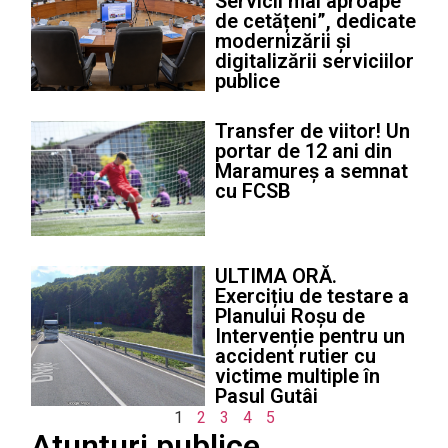
Servicii mai aproape
de cetățeni”, dedicate
modernizării și
digitalizării serviciilor
publice
Transfer de viitor! Un
portar de 12 ani din
Maramureș a semnat
cu FCSB
ULTIMA ORĂ.
Exercițiu de testare a
Planului Roșu de
Intervenție pentru un
accident rutier cu
victime multiple în
Pasul Gutâi
1
2
3
4
5
Atunțuri publice