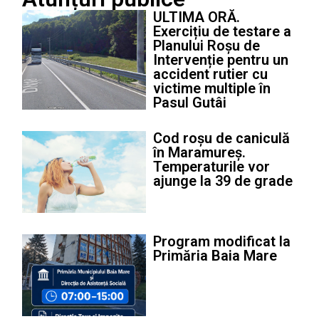
ULTIMA ORĂ.
Exercițiu de testare a
Planului Roșu de
Intervenție pentru un
accident rutier cu
victime multiple în
Pasul Gutâi
Cod roșu de caniculă
în Maramureș.
Temperaturile vor
ajunge la 39 de grade
Program modificat la
Primăria Baia Mare