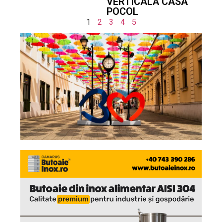
VERTICALĂ CASA
POCOL
1
2
3
4
5