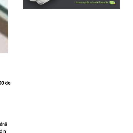
800 de
până
din