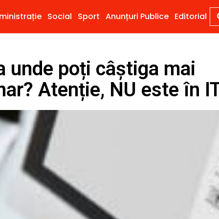
ministrație
Social
Sport
Anunțuri Publice
Editorial
a unde poți câștiga mai
nar? Atenție, NU este în IT