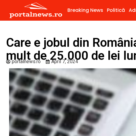
Breaking News
Politică
Ad
Care e jobul din Români
mult de 25.000 de lei lu
portalnews.ro
April 7, 2024