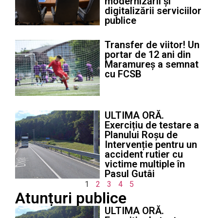
modernizării și
digitalizării serviciilor
publice
Transfer de viitor! Un
portar de 12 ani din
Maramureș a semnat
cu FCSB
ULTIMA ORĂ.
Exercițiu de testare a
Planului Roșu de
Intervenție pentru un
accident rutier cu
victime multiple în
Pasul Gutâi
1
2
3
4
5
Atunțuri publice
ULTIMA ORĂ.