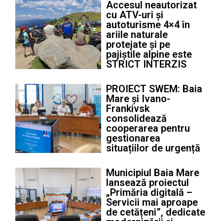
Accesul neautorizat
cu ATV-uri și
autoturisme 4×4 în
ariile naturale
protejate și pe
pajiștile alpine este
STRICT INTERZIS
PROIECT SWEM: Baia
Mare și Ivano-
Frankivsk
consolidează
cooperarea pentru
gestionarea
situațiilor de urgență
Municipiul Baia Mare
lansează proiectul
„Primăria digitală –
Servicii mai aproape
de cetățeni”, dedicate