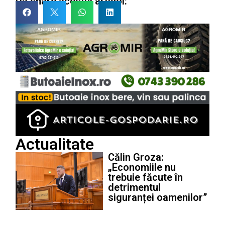
Dă share acestui articol:
Actualitate
Călin Groza:
„Economiile nu
trebuie făcute în
detrimentul
siguranței oamenilor”