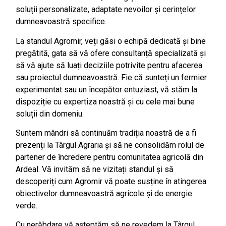
soluții personalizate, adaptate nevoilor și cerințelor
dumneavoastră specifice.
La standul Agromir, veți găsi o echipă dedicată și bine
pregătită, gata să vă ofere consultanță specializată și
să vă ajute să luați deciziile potrivite pentru afacerea
sau proiectul dumneavoastră. Fie că sunteți un fermier
experimentat sau un începător entuziast, vă stăm la
dispoziție cu expertiza noastră și cu cele mai bune
soluții din domeniu.
Suntem mândri să continuăm tradiția noastră de a fi
prezenți la Târgul Agraria și să ne consolidăm rolul de
partener de încredere pentru comunitatea agricolă din
Ardeal. Vă invităm să ne vizitați standul și să
descoperiți cum Agromir vă poate susține în atingerea
obiectivelor dumneavoastră agricole și de energie
verde.
Cu nerăbdare vă așteptăm să ne revedem la Târgul