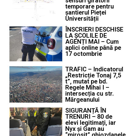
sensuri giratorii
temporare pentru
șantierul Pieței
Universității
ÎNSCRIERI DESCHISE
LA ȘCOLILE DE
AGENȚI MAI – Cum
aplici online până pe
17 octombrie
TRAFIC – Indicatorul
„Restricție Tonaj 7,5
t”, mutat pe bd.
Regele Mihai I –
intersecția cu str.
Mărgeanului
SIGURANȚĂ ÎN
TRENURI – 80 de
elevi legitimați, iar
Nyx și Gam au
“mirosit” ghiozdanele