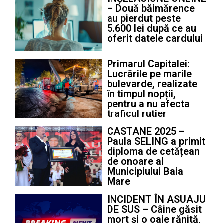
– Două băimărence
au pierdut peste
5.600 lei după ce au
oferit datele cardului
Primarul Capitalei:
Lucrările pe marile
bulevarde, realizate
în timpul nopții,
pentru a nu afecta
traficul rutier
CASTANE 2025 –
Paula SELING a primit
diploma de cetățean
de onoare al
Municipiului Baia
Mare
INCIDENT ÎN ASUAJU
DE SUS – Câine găsit
mort și o oaie rănită,