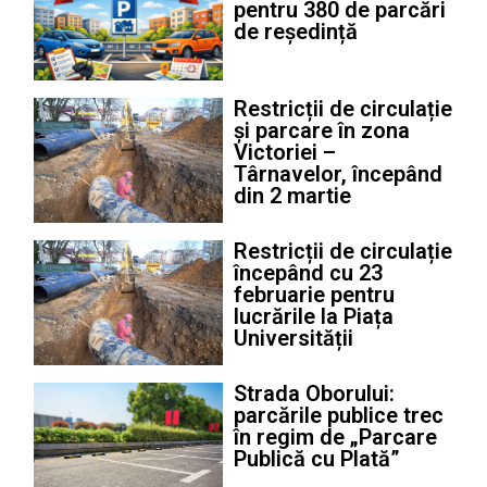
pentru 380 de parcări
de reședință
Restricții de circulație
și parcare în zona
Victoriei –
Târnavelor, începând
din 2 martie
Restricții de circulație
începând cu 23
februarie pentru
lucrările la Piața
Universității
Strada Oborului:
parcările publice trec
în regim de „Parcare
Publică cu Plată”