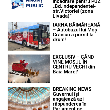
încadrare pentru PUZ
„Bd.Independentei-
str.Victoriei (zona
Livada)”
IARNA BĂIMĂREANĂ
– Autobuzul lui Moș
Crăciun a pornit la
drum!
EXCLUSIV – CÂND
VINE MOȘUL ÎN
CENTRU VECHI din
Baia Mare?
BREAKING NEWS –
Guvernul își
angajează azi
răspunderea în
Parlament pe