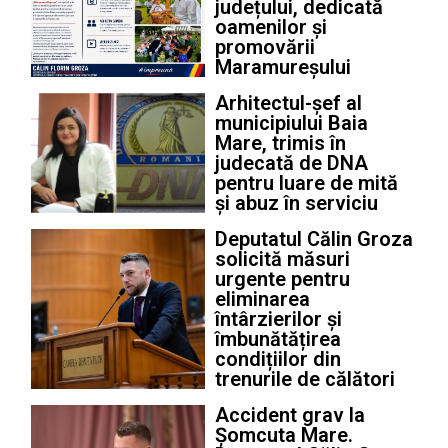
județului, dedicată
oamenilor și
promovării
Maramureșului
Arhitectul-șef al
municipiului Baia
Mare, trimis în
judecată de DNA
pentru luare de mită
și abuz în serviciu
Deputatul Călin Groza
solicită măsuri
urgente pentru
eliminarea
întârzierilor și
îmbunătățirea
condițiilor din
trenurile de călători
Accident grav la
Șomcuta Mare.