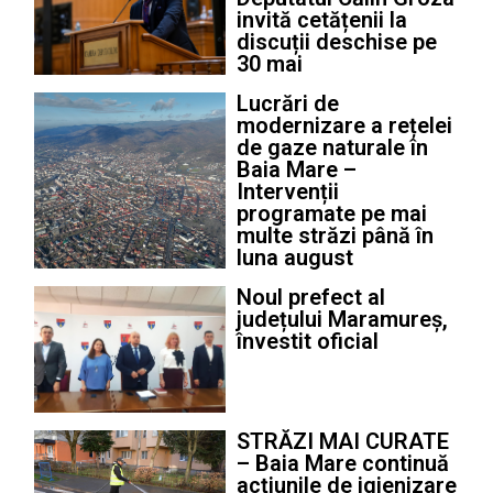
invită cetățenii la
discuții deschise pe
30 mai
Lucrări de
modernizare a rețelei
de gaze naturale în
Baia Mare –
Intervenții
programate pe mai
multe străzi până în
luna august
Noul prefect al
județului Maramureș,
învestit oficial
STRĂZI MAI CURATE
– Baia Mare continuă
acțiunile de igienizare