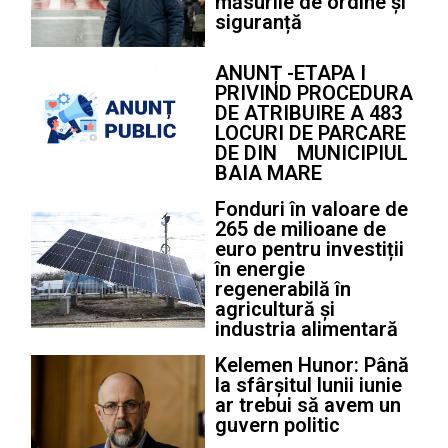
măsurile de ordine și
siguranță
ANUNȚ -ETAPA I
PRIVIND PROCEDURA
DE ATRIBUIRE A 483
LOCURI DE PARCARE
DE DIN MUNICIPIUL
BAIA MARE
Fonduri în valoare de
265 de milioane de
euro pentru investiții
în energie
regenerabilă în
agricultură și
industria alimentară
Kelemen Hunor: Până
la sfârșitul lunii iunie
ar trebui să avem un
guvern politic