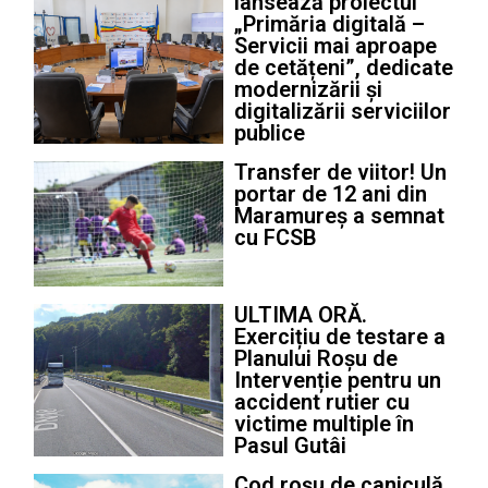
lansează proiectul
„Primăria digitală –
Servicii mai aproape
de cetățeni”, dedicate
modernizării și
digitalizării serviciilor
publice
Transfer de viitor! Un
portar de 12 ani din
Maramureș a semnat
cu FCSB
ULTIMA ORĂ.
Exercițiu de testare a
Planului Roșu de
Intervenție pentru un
accident rutier cu
victime multiple în
Pasul Gutâi
Cod roșu de caniculă