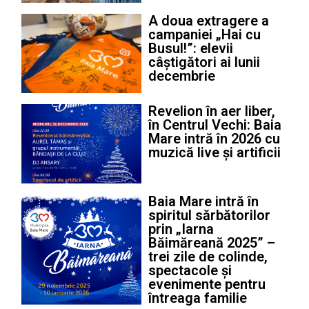
A doua extragere a
campaniei „Hai cu
Busul!”: elevii
câștigători ai lunii
decembrie
Revelion în aer liber,
în Centrul Vechi: Baia
Mare intră în 2026 cu
muzică live și artificii
Baia Mare intră în
spiritul sărbătorilor
prin „Iarna
Băimăreană 2025” –
trei zile de colinde,
spectacole și
evenimente pentru
întreaga familie