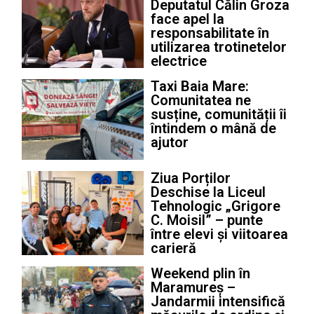
Deputatul Călin Groza
face apel la
responsabilitate în
utilizarea trotinetelor
electrice
Taxi Baia Mare:
Comunitatea ne
susține, comunității îi
întindem o mână de
ajutor
Ziua Porților
Deschise la Liceul
Tehnologic „Grigore
C. Moisil” – punte
între elevi și viitoarea
carieră
Weekend plin în
Maramureș –
Jandarmii intensifică