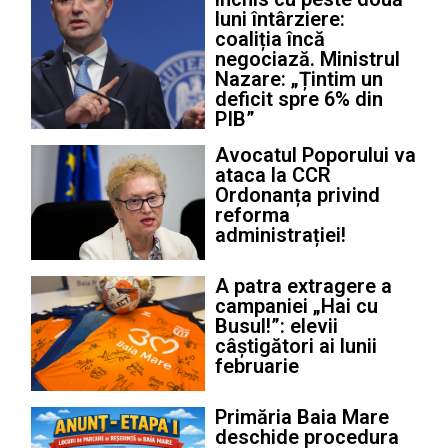
luni întârziere:
coaliția încă
negociază. Ministrul
Nazare: „Țintim un
deficit spre 6% din
PIB”
Avocatul Poporului va
ataca la CCR
Ordonanța privind
reforma
administrației!
A patra extragere a
campaniei „Hai cu
Busul!”: elevii
câștigători ai lunii
februarie
Primăria Baia Mare
deschide procedura