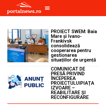
PROIECT SWEM: Baia
Mare și Ivano-
Frankivsk
consolidează
cooperarea pentru
gestionarea
situațiilor de urgență
COMUNICAT DE
PRESĂ PRIVIND
ÎNCEPEREA
PROIECTULUIPIAȚA
IZVOARE –
REABILITARE ȘI
RECONFIGURARE