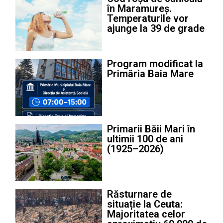
în Maramureș.
Temperaturile vor
ajunge la 39 de grade
Program modificat la
Primăria Baia Mare
Primarii Băii Mari în
ultimii 100 de ani
(1925–2026)
Răsturnare de
situație la Ceuta:
Majoritatea celor