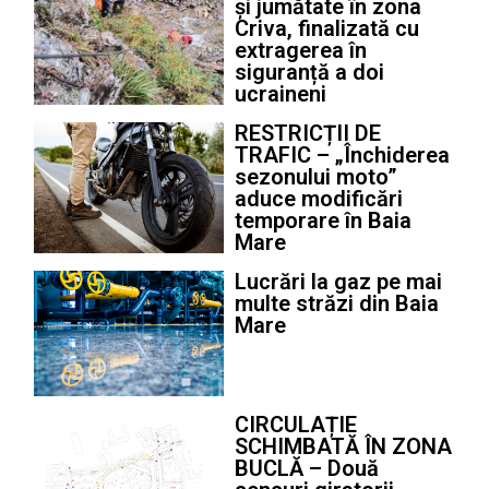
și jumătate în zona
Criva, finalizată cu
extragerea în
siguranță a doi
ucraineni
RESTRICȚII DE
TRAFIC – „Închiderea
sezonului moto”
aduce modificări
temporare în Baia
Mare
Lucrări la gaz pe mai
multe străzi din Baia
Mare
CIRCULAȚIE
SCHIMBATĂ ÎN ZONA
BUCLĂ – Două