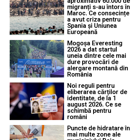
aproximativ 60.000 de
migranți s-au întors în
Maroc. Ce consecințe
a avut criza pentru
Spania și Uniunea
Europeană
Mogoșa Everesting
2026 a dat startul
uneia dintre cele mai
dure provocări de
alergare montană din
România
Noi reguli pentru
eliberarea cărților de
identitate, de la 1
august 2026. Ce se
schimbă pentru
români
Puncte de hidratare în
mai multe zone ale