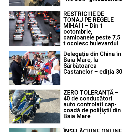
RESTRICȚIE DE
TONAJ PE REGELE
MIHAI I – Din 1
octombrie,
camioanele peste 7,5
t ocolesc bulevardul
Delegație din China în
Baia Mare, la
Sărbătoarea
Castanelor – ediția 30
ZERO TOLERANȚĂ –
40 de conducători
auto controlați cap-
coadă de polițiștii din
Baia Mare
ÎNȘELĂCIUNE ONLINE