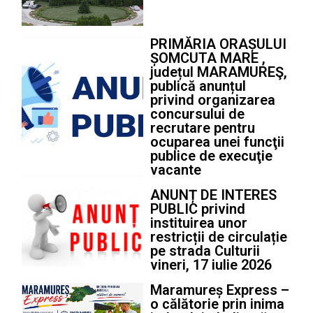
PRIMĂRIA ORAȘULUI
ȘOMCUTA MARE ,
județul MARAMUREŞ,
publică anunțul
privind organizarea
concursului de
recrutare pentru
ocuparea unei funcţii
publice de execuţie
vacante
ANUNȚ DE INTERES
PUBLIC privind
instituirea unor
restricții de circulație
pe strada Culturii
vineri, 17 iulie 2026
Maramureș Express –
o călătorie prin inima