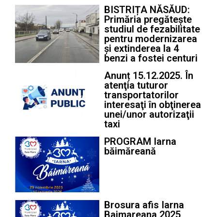
BISTRIȚA NĂSĂUD:
Primăria pregătește
studiul de fezabilitate
pentru modernizarea
și extinderea la 4
benzi a fostei centuri
Anunț 15.12.2025. În
atenţia tuturor
transportatorilor
interesaţi în obţinerea
unei/unor autorizaţii
taxi
PROGRAM Iarna
băimăreană
Brosura afis Iarna
Baimareana 2025