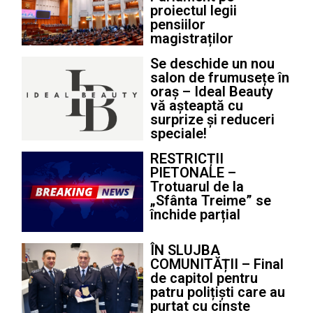
proiectul legii
pensiilor
magistraților
Se deschide un nou
salon de frumusețe în
oraș – Ideal Beauty
vă așteaptă cu
surprize și reduceri
speciale!
RESTRICȚII
PIETONALE –
Trotuarul de la
„Sfânta Treime” se
închide parțial
ÎN SLUJBA
COMUNITĂȚII – Final
de capitol pentru
patru polițiști care au
purtat cu cinste