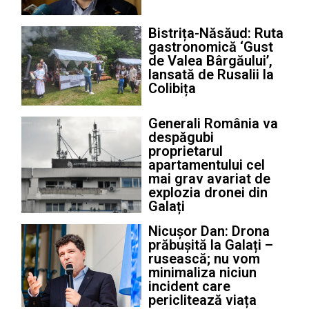
Bistrița-Năsăud: Ruta
gastronomică ‘Gust
de Valea Bârgăului’,
lansată de Rusalii la
Colibița
Generali România va
despăgubi
proprietarul
apartamentului cel
mai grav avariat de
explozia dronei din
Galați
Nicușor Dan: Drona
prăbușită la Galați –
rusească; nu vom
minimaliza niciun
incident care
periclitează viața