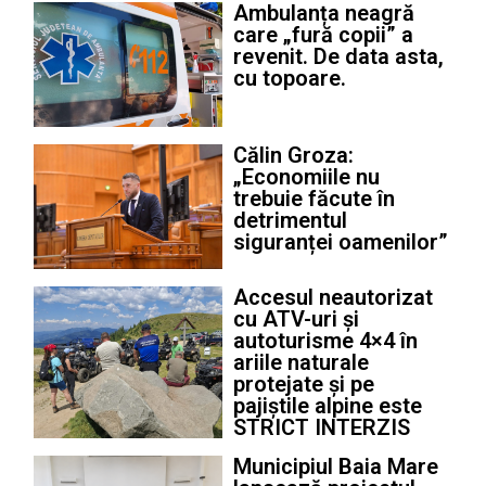
Ambulanța neagră
care „fură copii” a
revenit. De data asta,
cu topoare.
Călin Groza:
„Economiile nu
trebuie făcute în
detrimentul
siguranței oamenilor”
Accesul neautorizat
cu ATV-uri și
autoturisme 4×4 în
ariile naturale
protejate și pe
pajiștile alpine este
STRICT INTERZIS
Municipiul Baia Mare