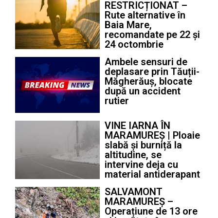
RESTRICȚIONAT –
Rute alternative în
Baia Mare,
recomandate pe 22 și
24 octombrie
Ambele sensuri de
deplasare prin Tăuții-
Măgherăuș, blocate
după un accident
rutier
VINE IARNA ÎN
MARAMUREȘ | Ploaie
slabă și burniță la
altitudine, se
intervine deja cu
material antiderapant
SALVAMONT
MARAMUREȘ –
Operațiune de 13 ore