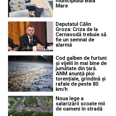
municipiului Baia
Mare
Deputatul Călin
Groza: Criza de la
Cernavodă trebuie să
fie un semnal de
alarmă
Cod galben de furtuni
și vijelii în mai bine de
jumătate din țară.
ANM anunță ploi
torențiale, grindină și
rafale de peste 80
km/h
Noua lege a
salarizării scoate mii
de oameni în stradă