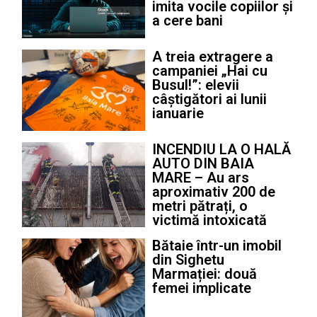
imita vocile copiilor și
a cere bani
A treia extragere a
campaniei „Hai cu
Busul!”: elevii
câștigători ai lunii
ianuarie
INCENDIU LA O HALĂ
AUTO DIN BAIA
MARE – Au ars
aproximativ 200 de
metri pătrați, o
victimă intoxicată
Bătaie într-un imobil
din Sighetu
Marmației: două
femei implicate