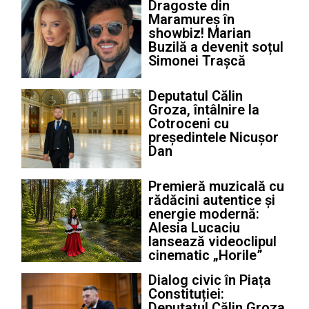
Dragoste din
Maramureș în
showbiz! Marian
Buzilă a devenit soțul
Simonei Trașcă
Deputatul Călin
Groza, întâlnire la
Cotroceni cu
președintele Nicușor
Dan
Premieră muzicală cu
rădăcini autentice și
energie modernă:
Alesia Lucaciu
lansează videoclipul
cinematic „Horile”
Dialog civic în Piața
Constituției:
Deputatul Călin Groza