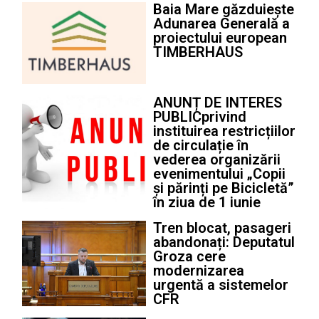
Baia Mare găzduiește
Adunarea Generală a
proiectului european
TIMBERHAUS
ANUNȚ DE INTERES
PUBLICprivind
instituirea restricțiilor
de circulație în
vederea organizării
evenimentului „Copii
și părinți pe Bicicletă”
în ziua de 1 iunie
Tren blocat, pasageri
abandonați: Deputatul
Groza cere
modernizarea
urgentă a sistemelor
CFR