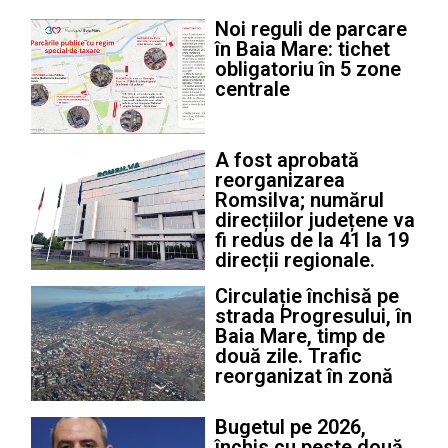
Noi reguli de parcare
în Baia Mare: tichet
obligatoriu în 5 zone
centrale
A fost aprobată
reorganizarea
Romsilva; numărul
direcțiilor județene va
fi redus de la 41 la 19
direcții regionale.
Circulație închisă pe
strada Progresului, în
Baia Mare, timp de
două zile. Trafic
reorganizat în zonă
Bugetul pe 2026,
închis cu peste două