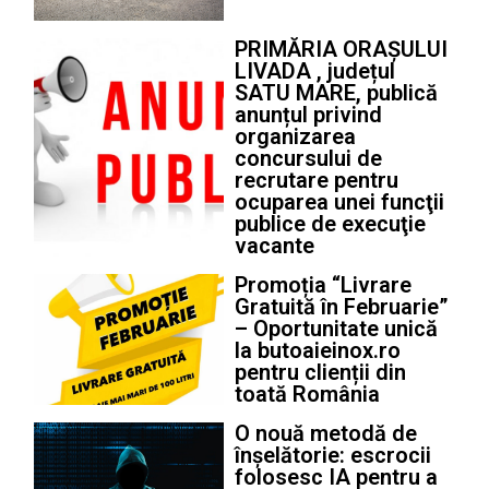
PRIMĂRIA ORAȘULUI
LIVADA , județul
SATU MARE, publică
anunțul privind
organizarea
concursului de
recrutare pentru
ocuparea unei funcţii
publice de execuţie
vacante
Promoția “Livrare
Gratuită în Februarie”
– Oportunitate unică
la butoaieinox.ro
pentru clienții din
toată România
O nouă metodă de
înșelătorie: escrocii
folosesc IA pentru a