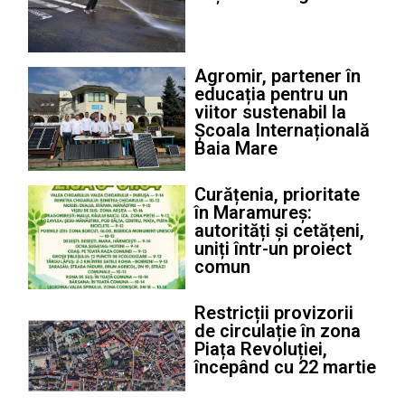
Agromir, partener în
educația pentru un
viitor sustenabil la
Școala Internațională
Baia Mare
Curățenia, prioritate
în Maramureș:
autorități și cetățeni,
uniți într-un proiect
comun
Restricții provizorii
de circulație în zona
Piața Revoluției,
începând cu 22 martie