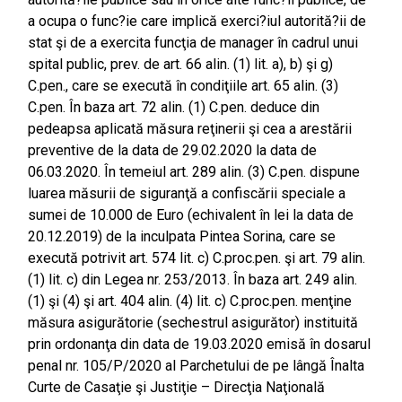
a ocupa o func?ie care implică exerci?iul autorită?ii de
stat şi de a exercita funcţia de manager în cadrul unui
spital public, prev. de art. 66 alin. (1) lit. a), b) şi g)
C.pen., care se execută în condiţiile art. 65 alin. (3)
C.pen. În baza art. 72 alin. (1) C.pen. deduce din
pedeapsa aplicată măsura reţinerii şi cea a arestării
preventive de la data de 29.02.2020 la data de
06.03.2020. În temeiul art. 289 alin. (3) C.pen. dispune
luarea măsurii de siguranţă a confiscării speciale a
sumei de 10.000 de Euro (echivalent în lei la data de
20.12.2019) de la inculpata Pintea Sorina, care se
execută potrivit art. 574 lit. c) C.proc.pen. şi art. 79 alin.
(1) lit. c) din Legea nr. 253/2013. În baza art. 249 alin.
(1) şi (4) şi art. 404 alin. (4) lit. c) C.proc.pen. menţine
măsura asigurătorie (sechestrul asigurător) instituită
prin ordonanţa din data de 19.03.2020 emisă în dosarul
penal nr. 105/P/2020 al Parchetului de pe lângă Înalta
Curte de Casaţie şi Justiţie – Direcţia Naţională