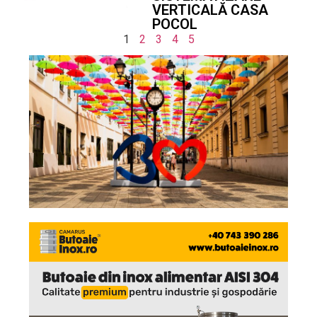
VERTICALĂ CASA
POCOL
1
2
3
4
5