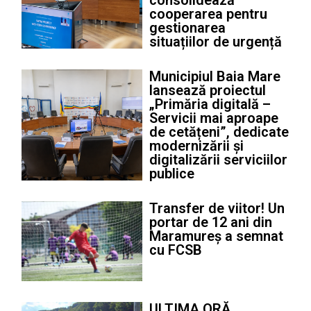
consolidează
cooperarea pentru
gestionarea
situațiilor de urgență
Municipiul Baia Mare
lansează proiectul
„Primăria digitală –
Servicii mai aproape
de cetățeni”, dedicate
modernizării și
digitalizării serviciilor
publice
Transfer de viitor! Un
portar de 12 ani din
Maramureș a semnat
cu FCSB
ULTIMA ORĂ.