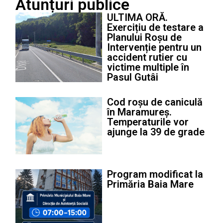
Atunțuri publice
ULTIMA ORĂ.
Exercițiu de testare a
Planului Roșu de
Intervenție pentru un
accident rutier cu
victime multiple în
Pasul Gutâi
Cod roșu de caniculă
în Maramureș.
Temperaturile vor
ajunge la 39 de grade
Program modificat la
Primăria Baia Mare