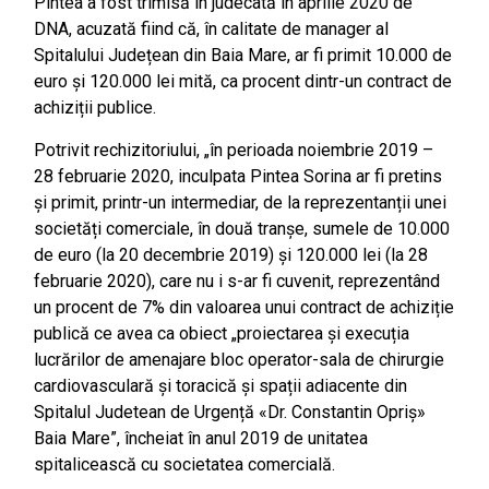
Pintea a fost trimisă în judecată în aprilie 2020 de
DNA, acuzată fiind că, în calitate de manager al
Spitalului Județean din Baia Mare, ar fi primit 10.000 de
euro și 120.000 lei mită, ca procent dintr-un contract de
achiziții publice.
Potrivit rechizitoriului, „în perioada noiembrie 2019 –
28 februarie 2020, inculpata Pintea Sorina ar fi pretins
și primit, printr-un intermediar, de la reprezentanții unei
societăți comerciale, în două tranșe, sumele de 10.000
de euro (la 20 decembrie 2019) și 120.000 lei (la 28
februarie 2020), care nu i s-ar fi cuvenit, reprezentând
un procent de 7% din valoarea unui contract de achiziție
publică ce avea ca obiect „proiectarea și execuția
lucrărilor de amenajare bloc operator-sala de chirurgie
cardiovasculară și toracică și spații adiacente din
Spitalul Judetean de Urgență «Dr. Constantin Opriș»
Baia Mare”, încheiat în anul 2019 de unitatea
spitalicească cu societatea comercială.