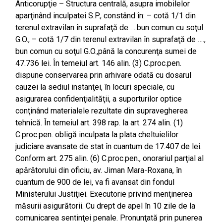
Anticorupţie – Structura centrală, asupra imobilelor
aparţinând inculpatei S.P., constând în: – cotă 1/1 din
terenul extravilan în suprafaţă de ….bun comun cu soţul
G.O., – cotă 1/7 din terenul extravilan în suprafaţă de ….,
bun comun cu soţul G.O.,până la concurenţa sumei de
47.736 lei. În temeiul art. 146 alin. (3) C.proc.pen.
dispune conservarea prin arhivare odată cu dosarul
cauzei la sediul instanţei, în locuri speciale, cu
asigurarea confidenţialităţii, a suporturilor optice
conţinând materialele rezultate din supravegherea
tehnică. În temeiul art. 398 rap. la art. 274 alin. (1)
C.proc.pen. obligă inculpata la plata cheltuielilor
judiciare avansate de stat în cuantum de 17.407 de lei.
Conform art. 275 alin. (6) C.proc.pen., onorariul parţial al
apărătorului din oficiu, av. Jiman Mara-Roxana, în
cuantum de 900 de lei, va fi avansat din fondul
Ministerului Justiţiei. Executorie privind menţinerea
măsurii asigurătorii. Cu drept de apel în 10 zile de la
comunicarea sentinţei penale. Pronunţată prin punerea