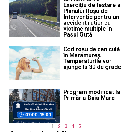
Exercițiu de testare a
Planului Roșu de
Intervenție pentru un
accident rutier cu
victime multiple în
Pasul Gutâi
Cod roșu de caniculă
în Maramureș.
Temperaturile vor
ajunge la 39 de grade
Program modificat la
Primăria Baia Mare
1
2
3
4
5