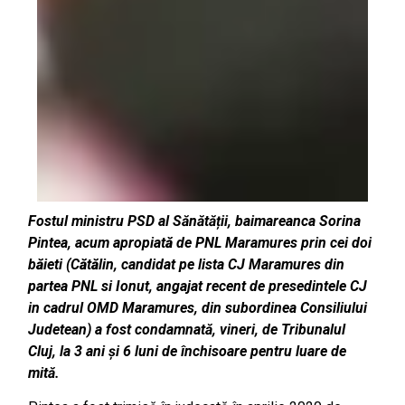
Fostul ministru PSD al Sănătății, baimareanca Sorina
Pintea, acum apropiat
ă
de PNL Maramures prin cei doi
b
ă
ieti (C
ă
t
ă
lin, candidat pe lista CJ Maramures din
partea PNL si Ionut, angajat recent de presedintele CJ
in cadrul OMD Maramures, din subordinea Consiliului
Judetean) a fost condamnată, vineri, de Tribunalul
Cluj, la 3 ani și 6 luni de închisoare pentru luare de
mită.