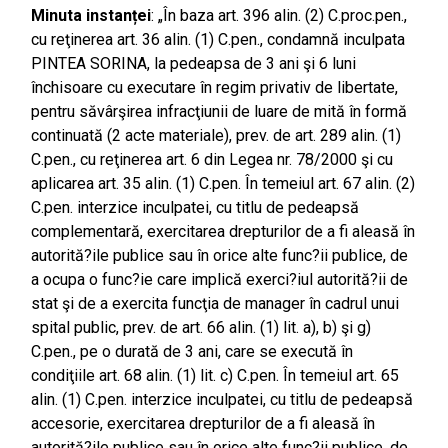
Minuta instanței
: „În baza art. 396 alin. (2) C.proc.pen.,
cu reţinerea art. 36 alin. (1) C.pen., condamnă inculpata
PINTEA SORINA, la pedeapsa de 3 ani şi 6 luni
închisoare cu executare în regim privativ de libertate,
pentru săvârşirea infracţiunii de luare de mită în formă
continuată (2 acte materiale), prev. de art. 289 alin. (1)
C.pen., cu reţinerea art. 6 din Legea nr. 78/2000 şi cu
aplicarea art. 35 alin. (1) C.pen. În temeiul art. 67 alin. (2)
C.pen. interzice inculpatei, cu titlu de pedeapsă
complementară, exercitarea drepturilor de a fi aleasă în
autorită?ile publice sau în orice alte func?ii publice, de
a ocupa o func?ie care implică exerci?iul autorită?ii de
stat şi de a exercita funcţia de manager în cadrul unui
spital public, prev. de art. 66 alin. (1) lit. a), b) şi g)
C.pen., pe o durată de 3 ani, care se execută în
condiţiile art. 68 alin. (1) lit. c) C.pen. În temeiul art. 65
alin. (1) C.pen. interzice inculpatei, cu titlu de pedeapsă
accesorie, exercitarea drepturilor de a fi aleasă în
autorită?ile publice sau în orice alte func?ii publice, de