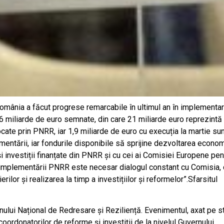
 „România a făcut progrese remarcabile în ultimul an în implementa
36 miliarde de euro semnate, din care 21 miliarde euro reprezintă
cate prin PNRR, iar 1,9 miliarde de euro cu execuția la martie su
entării, iar fondurile disponibile să sprijine dezvoltarea econom
 investiții finanțate din PNRR și cu cei ai Comisiei Europene pen
mplementării PNRR este necesar dialogul constant cu Comisia, d
lor și realizarea la timp a investițiilor și reformelor”.Sfarsitul
ului Național de Redresare și Reziliență. Evenimentul, axat pe s
ordonatorilor de reforme și investiții de la nivelul Guvernului