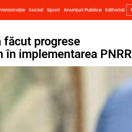
ministrație
Social
Sport
Anunțuri Publice
Editorial
 făcut progrese
 an în implementarea PNRR