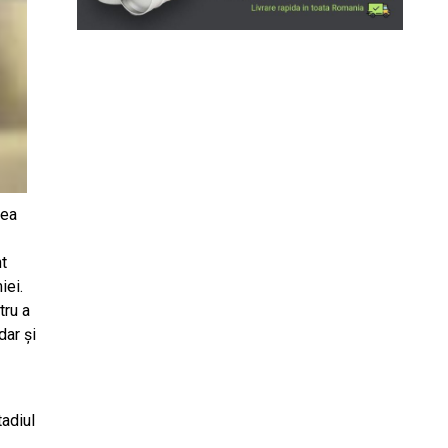
rea
nt
iei.
tru a
ar și
tadiul