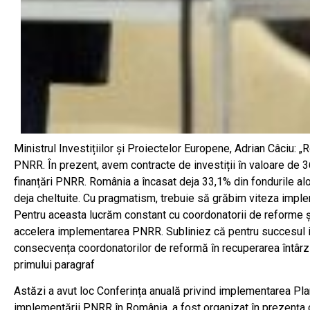
Ministrul Investițiilor și Proiectelor Europene, Adrian Câciu:
PNRR. În prezent, avem contracte de investiții în valoare de 
finanțări PNRR. România a încasat deja 33,1% din fondurile alo
deja cheltuite. Cu pragmatism, trebuie să grăbim viteza implem
Pentru aceasta lucrăm constant cu coordonatorii de reforme și
accelera implementarea PNRR. Subliniez că pentru succesul i
consecvența coordonatorilor de reformă în recuperarea întârzieri
primului paragraf
Astăzi a avut loc Conferința anuală privind implementarea Plan
implementării PNRR în România, a fost organizat în prezența co