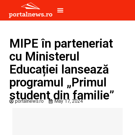
MIPE în parteneriat
cu Ministerul
Educației lansează
programul „Primul
student din familie”
portalnews.ro
May 17, 2024