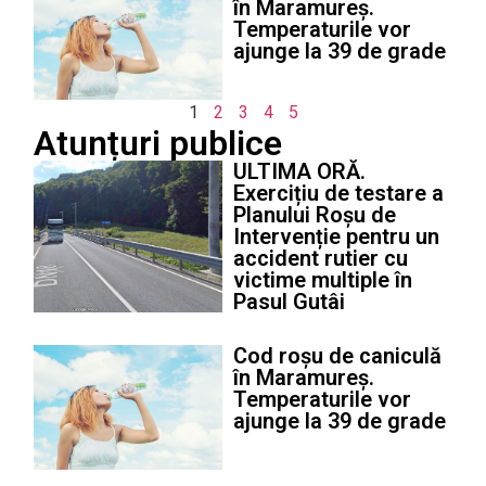
în Maramureș.
Temperaturile vor
ajunge la 39 de grade
1
2
3
4
5
Atunțuri publice
ULTIMA ORĂ.
Exercițiu de testare a
Planului Roșu de
Intervenție pentru un
accident rutier cu
victime multiple în
Pasul Gutâi
Cod roșu de caniculă
în Maramureș.
Temperaturile vor
ajunge la 39 de grade