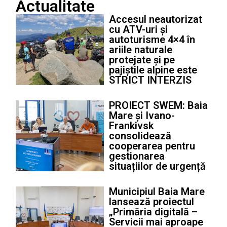
Actualitate
Accesul neautorizat
cu ATV-uri și
autoturisme 4×4 în
ariile naturale
protejate și pe
pajiștile alpine este
STRICT INTERZIS
PROIECT SWEM: Baia
Mare și Ivano-
Frankivsk
consolidează
cooperarea pentru
gestionarea
situațiilor de urgență
Municipiul Baia Mare
lansează proiectul
„Primăria digitală –
Servicii mai aproape