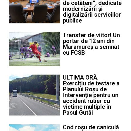
de cetățeni”, dedicate
modernizării și
digitalizării serviciilor
publice
Transfer de viitor! Un
portar de 12 ani din
Maramureș a semnat
cu FCSB
ULTIMA ORĂ.
Exercițiu de testare a
Planului Roșu de
Intervenție pentru un
accident rutier cu
victime multiple în
Pasul Gutâi
Cod roșu de caniculă