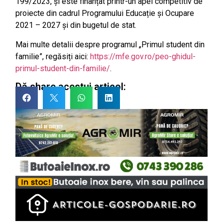
199/2023, și este finanțat printr-un apel competitiv de
proiecte din cadrul Programului Educație și Ocupare
2021 – 2027 și din bugetul de stat.
Mai multe detalii despre programul „Primul student din
familie”, regăsiți aici:
https://mfe.gov.ro/peo-ghidul-
primul-student-din-familie/
.
Dă share acestui articol: