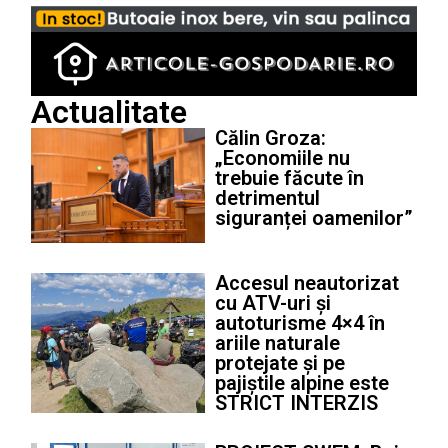
Actualitate
Călin Groza:
„Economiile nu
trebuie făcute în
detrimentul
siguranței oamenilor”
Accesul neautorizat
cu ATV-uri și
autoturisme 4×4 în
ariile naturale
protejate și pe
pajiștile alpine este
STRICT INTERZIS