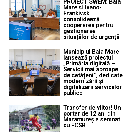
PROIECT SWEM: Baia
Mare și Ivano-
Frankivsk
consolidează
cooperarea pentru
gestionarea
situațiilor de urgență
Municipiul Baia Mare
lansează proiectul
„Primăria digitală –
Servicii mai aproape
de cetățeni”, dedicate
modernizării și
digitalizării serviciilor
publice
Transfer de viitor! Un
portar de 12 ani din
Maramureș a semnat
cu FCSB