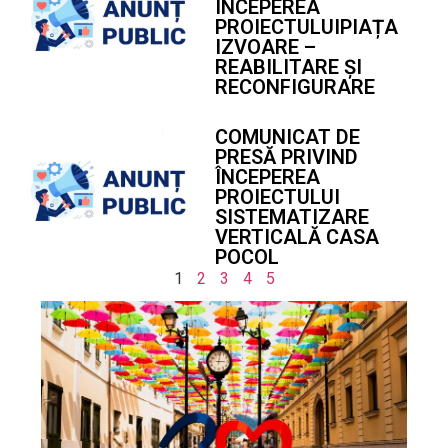
ÎNCEPEREA
PROIECTULUIPIAȚA
IZVOARE –
REABILITARE ȘI
RECONFIGURARE
COMUNICAT DE
PRESĂ PRIVIND
ÎNCEPEREA
PROIECTULUI
SISTEMATIZARE
VERTICALĂ CASA
POCOL
1
2
3
4
5