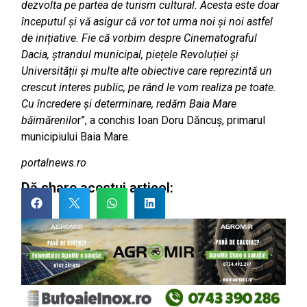
dezvolta pe partea de turism cultural. Acesta este doar
începutul și vă asigur că vor tot urma noi și noi astfel
de inițiative. Fie că vorbim despre Cinematograful
Dacia, ștrandul municipal, piețele Revoluției și
Universității și multe alte obiective care reprezintă un
crescut interes public, pe rând le vom realiza pe toate.
Cu încredere și determinare, redăm Baia Mare
băimărenilo
r”, a conchis Ioan Doru Dăncuș, primarul
municipiului Baia Mare.
portalnews.ro
Dă share acestui articol: