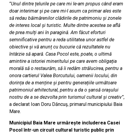
”
Unul dintre țelurile pe care mi le-am propus când eram
doar interimar și pe care mi-l asum ca primar ales este
să redau băimărenilor clădirile de patrimoniu și zonele
de interes local și turistic. Multe dintre acestea se află
de prea mulți ani în paragină. Am făcut eforturi
semnificative pentru a reda utilitatea unor astfel de
obiective și vă anunț cu bucurie că rezultatele nu
întârzie să apară. Casa Pocol este, poate, o ultimă
amintire a istoriei mineritului pe care avem obligația
morală să o restaurăm, să îi redăm strălucirea, pentru a
onora cartierul Valea Borcutului, oamenii locului, din
dorința de a menține și pentru generațiile următoare
patrimoniul arhitectural, pentru a da o șansă orașului
nostru de a se dezvolta prin turismul cultural și creativ”
,
a declarat Ioan Doru Dăncuș, primarul municipiului Baia
Mare.
Municipiul Baia Mare urmărește includerea Casei
Pocol într-un circuit cultural turistic public prin