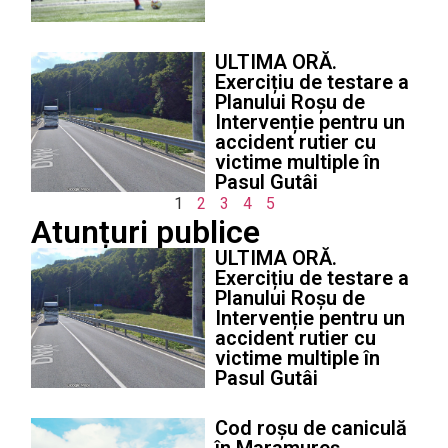
ULTIMA ORĂ.
Exercițiu de testare a
Planului Roșu de
Intervenție pentru un
accident rutier cu
victime multiple în
Pasul Gutâi
1
2
3
4
5
Atunțuri publice
ULTIMA ORĂ.
Exercițiu de testare a
Planului Roșu de
Intervenție pentru un
accident rutier cu
victime multiple în
Pasul Gutâi
Cod roșu de caniculă