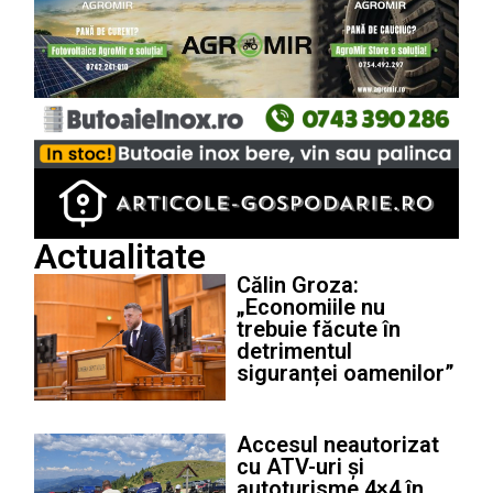
Actualitate
Călin Groza:
„Economiile nu
trebuie făcute în
detrimentul
siguranței oamenilor”
Accesul neautorizat
cu ATV-uri și
autoturisme 4×4 în