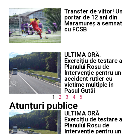
Transfer de viitor! Un
portar de 12 ani din
Maramureș a semnat
cu FCSB
ULTIMA ORĂ.
Exercițiu de testare a
Planului Roșu de
Intervenție pentru un
accident rutier cu
victime multiple în
Pasul Gutâi
1
2
3
4
5
Atunțuri publice
ULTIMA ORĂ.
Exercițiu de testare a
Planului Roșu de
Intervenție pentru un