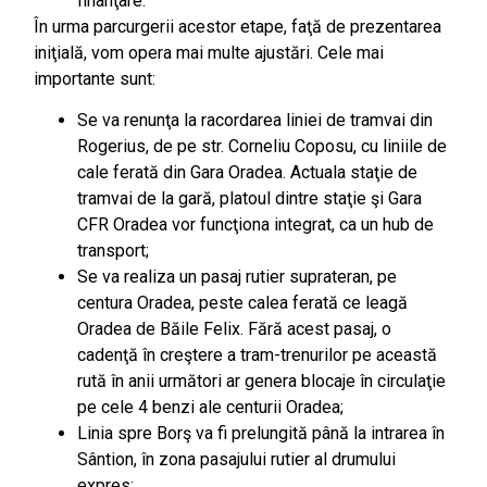
finanţare.
În urma parcurgerii acestor etape, faţă de prezentarea
iniţială, vom opera mai multe ajustări. Cele mai
importante sunt:
Se va renunţa la racordarea liniei de tramvai din
Rogerius, de pe str. Corneliu Coposu, cu liniile de
cale ferată din Gara Oradea. Actuala staţie de
tramvai de la gară, platoul dintre staţie şi Gara
CFR Oradea vor funcţiona integrat, ca un hub de
transport;
Se va realiza un pasaj rutier suprateran, pe
centura Oradea, peste calea ferată ce leagă
Oradea de Băile Felix. Fără acest pasaj, o
cadenţă în creştere a tram-trenurilor pe această
rută în anii următori ar genera blocaje în circulaţie
pe cele 4 benzi ale centurii Oradea;
Linia spre Borş va fi prelungită până la intrarea în
Sântion, în zona pasajului rutier al drumului
expres;