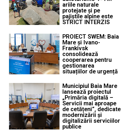
ariile naturale
protejate și pe
pajiștile alpine este
STRICT INTERZIS
PROIECT SWEM: Baia
Mare și Ivano-
Frankivsk
consolidează
cooperarea pentru
gestionarea
situațiilor de urgență
Municipiul Baia Mare
lansează proiectul
„Primăria digitală –
Servicii mai aproape
de cetățeni”, dedicate
modernizării și
digitalizării serviciilor
publice