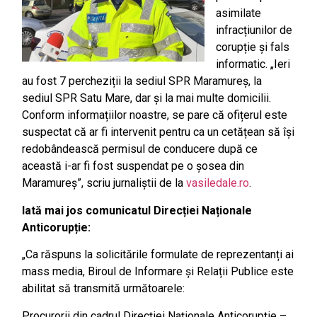
asimilate
infracțiunilor de
corupție și fals
informatic. „Ieri
au fost 7 percheziții la sediul SPR Maramureș, la
sediul SPR Satu Mare, dar și la mai multe domicilii.
Conform informațiilor noastre, se pare că ofițerul este
suspectat că ar fi intervenit pentru ca un cetățean să își
redobândească permisul de conducere după ce
această i-ar fi fost suspendat pe o șosea din
Maramureș”, scriu jurnaliștii de la
vasiledale.ro
.
Iată mai jos comunicatul Direcției Naționale
Anticorupție:
„Ca răspuns la solicitările formulate de reprezentanți ai
mass media, Biroul de Informare și Relații Publice este
abilitat să transmită următoarele:
Procurorii din cadrul Direcției Naționale Anticorupție –