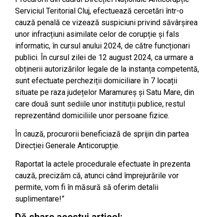
Serviciul Teritorial Cluj, efectuează cercetări într-o
cauză penală ce vizează suspiciuni privind săvârșirea
unor infracțiuni asimilate celor de corupție și fals
informatic, în cursul anului 2024, de către funcționari
publici. În cursul zilei de 12 august 2024, ca urmare a
obținerii autorizărilor legale de la instanța competentă,
sunt efectuate percheziții domiciliare în 7 locații
situate pe raza județelor Maramureș și Satu Mare, din
care două sunt sediile unor instituții publice, restul
reprezentând domiciliile unor persoane fizice.
În cauză, procurorii beneficiază de sprijin din partea
Direcției Generale Anticorupție.
Raportat la actele procedurale efectuate în prezenta
cauză, precizăm că, atunci când împrejurările vor
permite, vom fi în măsură să oferim detalii
suplimentare!”
Dă share acestui articol: