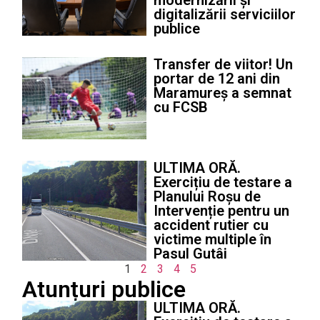
modernizării și
digitalizării serviciilor
publice
Transfer de viitor! Un
portar de 12 ani din
Maramureș a semnat
cu FCSB
ULTIMA ORĂ.
Exercițiu de testare a
Planului Roșu de
Intervenție pentru un
accident rutier cu
victime multiple în
Pasul Gutâi
1
2
3
4
5
Atunțuri publice
ULTIMA ORĂ.