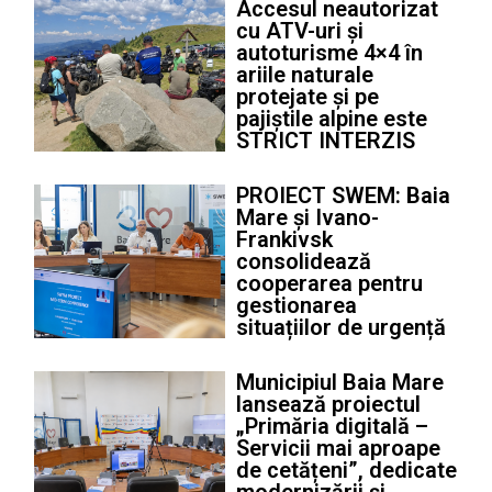
Accesul neautorizat
cu ATV-uri și
autoturisme 4×4 în
ariile naturale
protejate și pe
pajiștile alpine este
STRICT INTERZIS
PROIECT SWEM: Baia
Mare și Ivano-
Frankivsk
consolidează
cooperarea pentru
gestionarea
situațiilor de urgență
Municipiul Baia Mare
lansează proiectul
„Primăria digitală –
Servicii mai aproape
de cetățeni”, dedicate