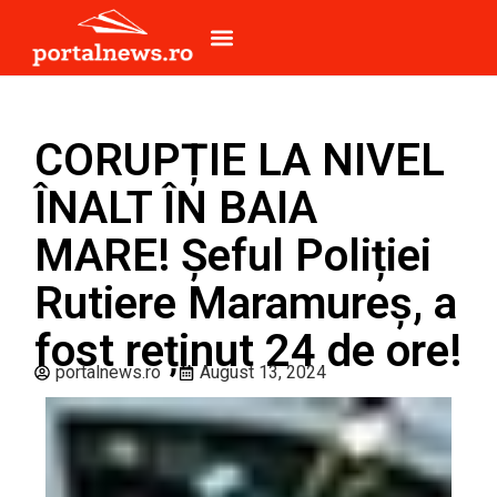
CORUPȚIE LA NIVEL
ÎNALT ÎN BAIA
MARE! Șeful Poliției
Rutiere Maramureș, a
fost reținut 24 de ore!
portalnews.ro
August 13, 2024