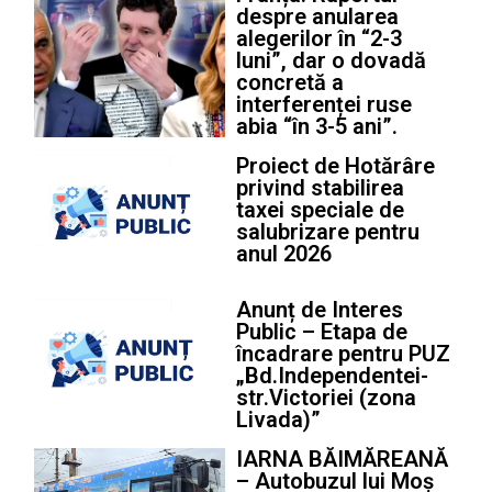
despre anularea
alegerilor în “2-3
luni”, dar o dovadă
concretă a
interferenței ruse
abia “în 3-5 ani”.
Proiect de Hotărâre
privind stabilirea
taxei speciale de
salubrizare pentru
anul 2026
Anunț de Interes
Public – Etapa de
încadrare pentru PUZ
„Bd.Independentei-
str.Victoriei (zona
Livada)”
IARNA BĂIMĂREANĂ
– Autobuzul lui Moș