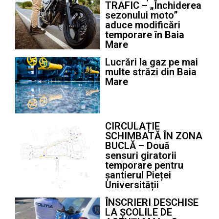
TRAFIC – „Închiderea
sezonului moto”
aduce modificări
temporare în Baia
Mare
Lucrări la gaz pe mai
multe străzi din Baia
Mare
CIRCULAȚIE
SCHIMBATĂ ÎN ZONA
BUCLĂ – Două
sensuri giratorii
temporare pentru
șantierul Pieței
Universității
ÎNSCRIERI DESCHISE
LA ȘCOLILE DE