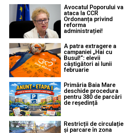
Avocatul Poporului va
ataca la CCR
Ordonanța privind
reforma
administrației!
A patra extragere a
campaniei „Hai cu
Busul!”: elevii
câștigători ai lunii
februarie
Primăria Baia Mare
deschide procedura
pentru 380 de parcări
de reședință
Restricții de circulație
și parcare în zona