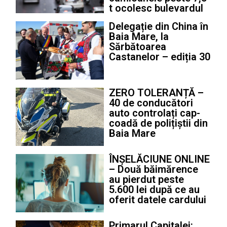
t ocolesc bulevardul
Delegație din China în
Baia Mare, la
Sărbătoarea
Castanelor – ediția 30
ZERO TOLERANȚĂ –
40 de conducători
auto controlați cap-
coadă de polițiștii din
Baia Mare
ÎNȘELĂCIUNE ONLINE
– Două băimărence
au pierdut peste
5.600 lei după ce au
oferit datele cardului
Primarul Capitalei: