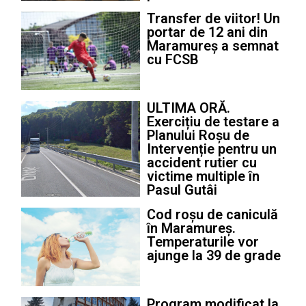
Transfer de viitor! Un
portar de 12 ani din
Maramureș a semnat
cu FCSB
ULTIMA ORĂ.
Exercițiu de testare a
Planului Roșu de
Intervenție pentru un
accident rutier cu
victime multiple în
Pasul Gutâi
Cod roșu de caniculă
în Maramureș.
Temperaturile vor
ajunge la 39 de grade
Program modificat la