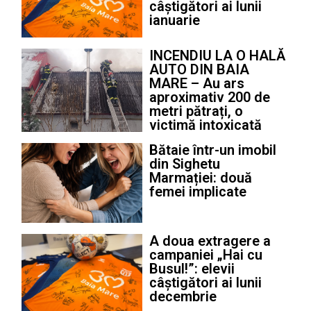
câștigători ai lunii
ianuarie
INCENDIU LA O HALĂ
AUTO DIN BAIA
MARE – Au ars
aproximativ 200 de
metri pătrați, o
victimă intoxicată
Bătaie într-un imobil
din Sighetu
Marmației: două
femei implicate
A doua extragere a
campaniei „Hai cu
Busul!”: elevii
câștigători ai lunii
decembrie