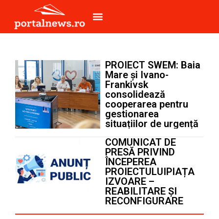
PROIECT SWEM: Baia
Mare și Ivano-
Frankivsk
consolidează
cooperarea pentru
gestionarea
situațiilor de urgență
COMUNICAT DE
PRESĂ PRIVIND
ÎNCEPEREA
PROIECTULUIPIAȚA
IZVOARE –
REABILITARE ȘI
RECONFIGURARE