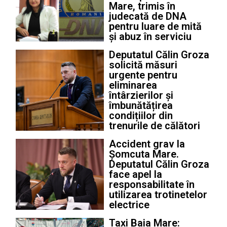
Mare, trimis în
judecată de DNA
pentru luare de mită
și abuz în serviciu
Deputatul Călin Groza
solicită măsuri
urgente pentru
eliminarea
întârzierilor și
îmbunătățirea
condițiilor din
trenurile de călători
Accident grav la
Șomcuta Mare.
Deputatul Călin Groza
face apel la
responsabilitate în
utilizarea trotinetelor
electrice
Taxi Baia Mare: