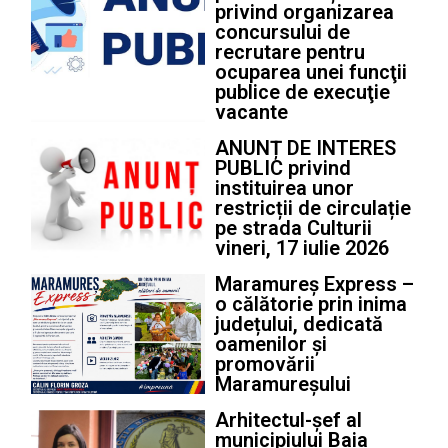
privind organizarea
concursului de
recrutare pentru
ocuparea unei funcţii
publice de execuţie
vacante
ANUNȚ DE INTERES
PUBLIC privind
instituirea unor
restricții de circulație
pe strada Culturii
vineri, 17 iulie 2026
Maramureș Express –
o călătorie prin inima
județului, dedicată
oamenilor și
promovării
Maramureșului
Arhitectul-șef al
municipiului Baia