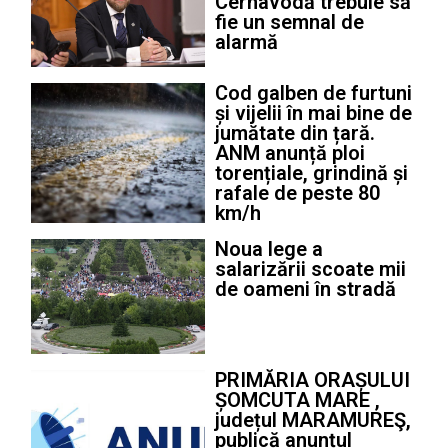
Cernavodă trebuie să
fie un semnal de
alarmă
Cod galben de furtuni
și vijelii în mai bine de
jumătate din țară.
ANM anunță ploi
torențiale, grindină și
rafale de peste 80
km/h
Noua lege a
salarizării scoate mii
de oameni în stradă
PRIMĂRIA ORAȘULUI
ȘOMCUTA MARE ,
județul MARAMUREŞ,
publică anunțul