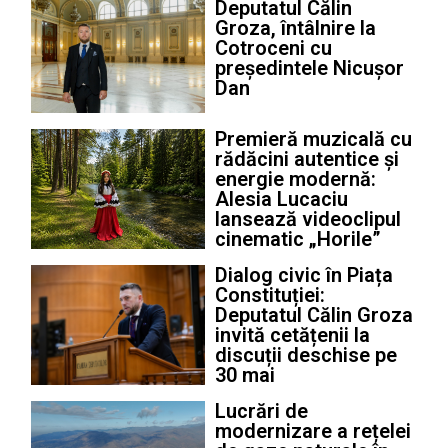
Deputatul Călin
Groza, întâlnire la
Cotroceni cu
președintele Nicușor
Dan
Premieră muzicală cu
rădăcini autentice și
energie modernă:
Alesia Lucaciu
lansează videoclipul
cinematic „Horile”
Dialog civic în Piața
Constituției:
Deputatul Călin Groza
invită cetățenii la
discuții deschise pe
30 mai
Lucrări de
modernizare a rețelei