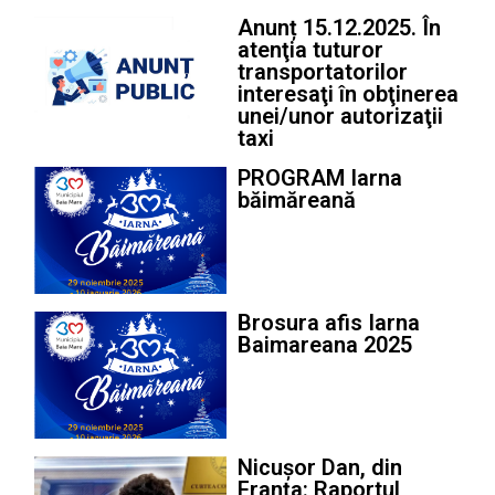
Anunț 15.12.2025. În
atenţia tuturor
transportatorilor
interesaţi în obţinerea
unei/unor autorizaţii
taxi
PROGRAM Iarna
băimăreană
Brosura afis Iarna
Baimareana 2025
Nicușor Dan, din
Franța: Raportul