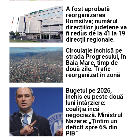
A fost aprobată
reorganizarea
Romsilva; numărul
direcțiilor județene va
fi redus de la 41 la 19
direcții regionale.
Circulație închisă pe
strada Progresului, în
Baia Mare, timp de
două zile. Trafic
reorganizat în zonă
Bugetul pe 2026,
închis cu peste două
luni întârziere:
coaliția încă
negociază. Ministrul
Nazare: „Țintim un
deficit spre 6% din
PIB”