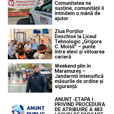
Comunitatea ne
susține, comunității îi
întindem o mână de
ajutor
Ziua Porților
Deschise la Liceul
Tehnologic „Grigore
C. Moisil” – punte
între elevi și viitoarea
carieră
Weekend plin în
Maramureș –
Jandarmii intensifică
măsurile de ordine și
siguranță
ANUNȚ -ETAPA I
PRIVIND PROCEDURA
DE ATRIBUIRE A 483