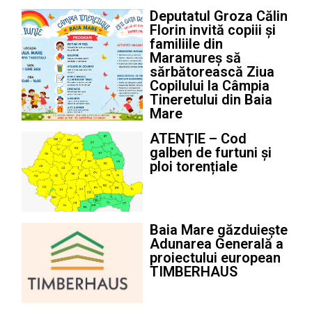
Deputatul Groza Călin
Florin invită copiii și
familiile din
Maramureș să
sărbătorească Ziua
Copilului la Câmpia
Tineretului din Baia
Mare
ATENȚIE – Cod
galben de furtuni și
ploi torențiale
Baia Mare găzduiește
Adunarea Generală a
proiectului european
TIMBERHAUS