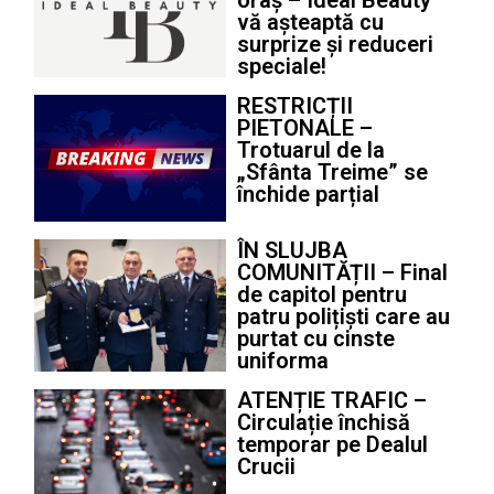
vă așteaptă cu
surprize și reduceri
speciale!
RESTRICȚII
PIETONALE –
Trotuarul de la
„Sfânta Treime” se
închide parțial
ÎN SLUJBA
COMUNITĂȚII – Final
de capitol pentru
patru polițiști care au
purtat cu cinste
uniforma
ATENȚIE TRAFIC –
Circulație închisă
temporar pe Dealul
Crucii