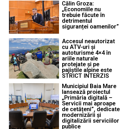
Călin Groza:
„Economiile nu
trebuie făcute în
detrimentul
siguranței oamenilor”
Accesul neautorizat
cu ATV-uri și
autoturisme 4×4 în
ariile naturale
protejate și pe
pajiștile alpine este
STRICT INTERZIS
Municipiul Baia Mare
lansează proiectul
„Primăria digitală –
Servicii mai aproape
de cetățeni”, dedicate
modernizării și
digitalizării serviciilor
publice