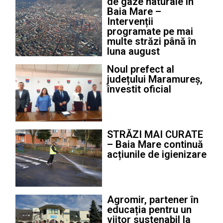
de gaze naturale în
Baia Mare –
Intervenții
programate pe mai
multe străzi până în
luna august
Noul prefect al
județului Maramureș,
învestit oficial
STRĂZI MAI CURATE
– Baia Mare continuă
acțiunile de igienizare
Agromir, partener în
educația pentru un
viitor sustenabil la