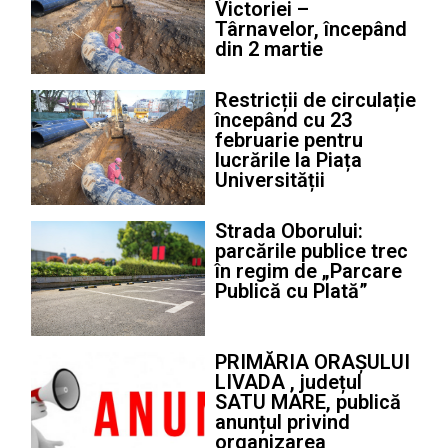
Victoriei –
Târnavelor, începând
din 2 martie
Restricții de circulație
începând cu 23
februarie pentru
lucrările la Piața
Universității
Strada Oborului:
parcările publice trec
în regim de „Parcare
Publică cu Plată”
PRIMĂRIA ORAȘULUI
LIVADA , județul
SATU MARE, publică
anunțul privind
organizarea