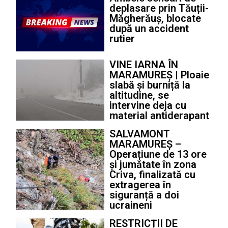
deplasare prin Tăuții-
Măgherăuș, blocate
după un accident
rutier
VINE IARNA ÎN
MARAMUREȘ | Ploaie
slabă și burniță la
altitudine, se
intervine deja cu
material antiderapant
SALVAMONT
MARAMUREȘ –
Operațiune de 13 ore
și jumătate în zona
Criva, finalizată cu
extragerea în
siguranță a doi
ucraineni
RESTRICȚII DE