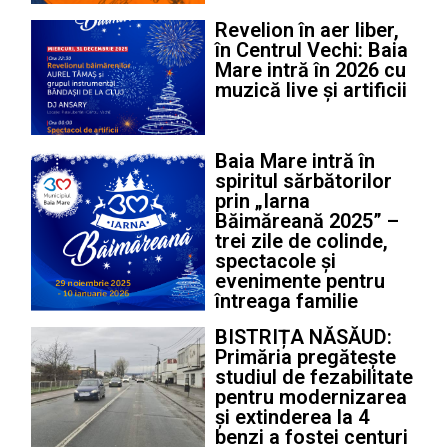
Revelion în aer liber,
în Centrul Vechi: Baia
Mare intră în 2026 cu
muzică live și artificii
Baia Mare intră în
spiritul sărbătorilor
prin „Iarna
Băimăreană 2025” –
trei zile de colinde,
spectacole și
evenimente pentru
întreaga familie
BISTRIȚA NĂSĂUD:
Primăria pregătește
studiul de fezabilitate
pentru modernizarea
și extinderea la 4
benzi a fostei centuri