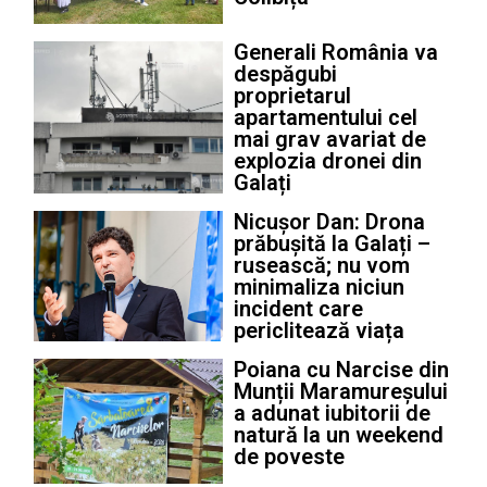
Generali România va
despăgubi
proprietarul
apartamentului cel
mai grav avariat de
explozia dronei din
Galați
Nicușor Dan: Drona
prăbușită la Galați –
rusească; nu vom
minimaliza niciun
incident care
periclitează viața
Poiana cu Narcise din
Munții Maramureșului
a adunat iubitorii de
natură la un weekend
de poveste