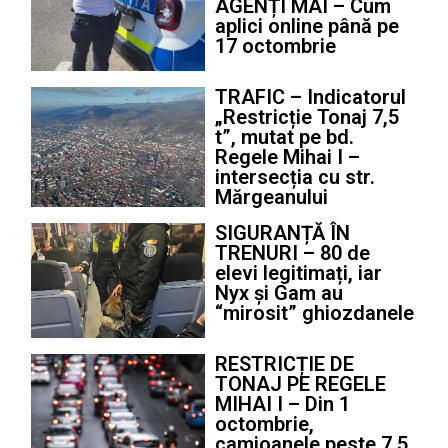
AGENȚI MAI – Cum
aplici online până pe
17 octombrie
TRAFIC – Indicatorul
„Restricție Tonaj 7,5
t”, mutat pe bd.
Regele Mihai I –
intersecția cu str.
Mărgeanului
SIGURANȚĂ ÎN
TRENURI – 80 de
elevi legitimați, iar
Nyx și Gam au
“mirosit” ghiozdanele
RESTRICȚIE DE
TONAJ PE REGELE
MIHAI I – Din 1
octombrie,
camioanele peste 7,5