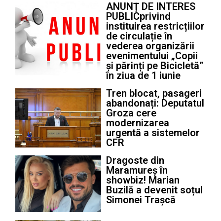
ANUNȚ DE INTERES
PUBLICprivind
instituirea restricțiilor
de circulație în
vederea organizării
evenimentului „Copii
și părinți pe Bicicletă”
în ziua de 1 iunie
Tren blocat, pasageri
abandonați: Deputatul
Groza cere
modernizarea
urgentă a sistemelor
CFR
Dragoste din
Maramureș în
showbiz! Marian
Buzilă a devenit soțul
Simonei Trașcă