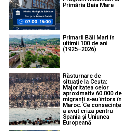
Primăria Baia Mare
Primarii Băii Mari în
ultimii 100 de ani
(1925–2026)
Răsturnare de
situație la Ceuta:
Majoritatea celor
aproximativ 60.000 de
migranți s-au întors în
Maroc. Ce consecințe
a avut criza pentru
Spania și Uniunea
Europeană