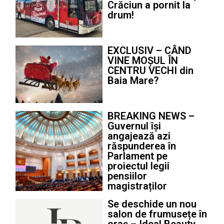
Crăciun a pornit la
drum!
EXCLUSIV – CÂND
VINE MOȘUL ÎN
CENTRU VECHI din
Baia Mare?
BREAKING NEWS –
Guvernul își
angajează azi
răspunderea în
Parlament pe
proiectul legii
pensiilor
magistraților
Se deschide un nou
salon de frumusețe în
oraș – Ideal Beauty