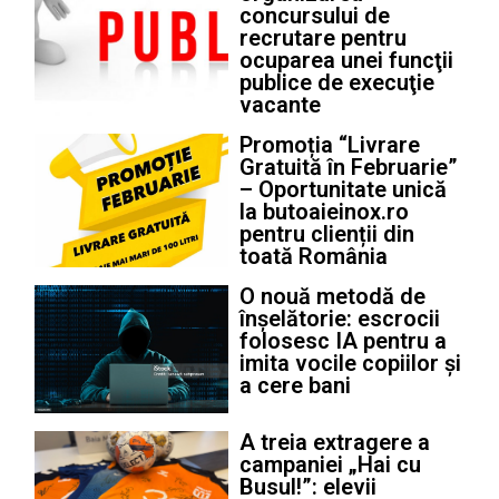
concursului de
recrutare pentru
ocuparea unei funcţii
publice de execuţie
vacante
Promoția “Livrare
Gratuită în Februarie”
– Oportunitate unică
la butoaieinox.ro
pentru clienții din
toată România
O nouă metodă de
înșelătorie: escrocii
folosesc IA pentru a
imita vocile copiilor și
a cere bani
A treia extragere a
campaniei „Hai cu
Busul!”: elevii