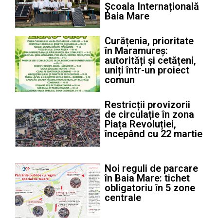
Școala Internațională
Baia Mare
Curățenia, prioritate
în Maramureș:
autorități și cetățeni,
uniți într-un proiect
comun
Restricții provizorii
de circulație în zona
Piața Revoluției,
începând cu 22 martie
Noi reguli de parcare
în Baia Mare: tichet
obligatoriu în 5 zone
centrale