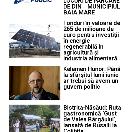
LOCURI DE PARCARE
DE DIN MUNICIPIUL
BAIA MARE
Fonduri în valoare de
265 de milioane de
euro pentru investiții
în energie
regenerabilă în
agricultură și
industria alimentară
Kelemen Hunor: Până
la sfârșitul lunii iunie
ar trebui să avem un
guvern politic
Bistrița-Năsăud: Ruta
gastronomică ‘Gust
de Valea Bârgăului’,
lansată de Rusalii la
Colibița