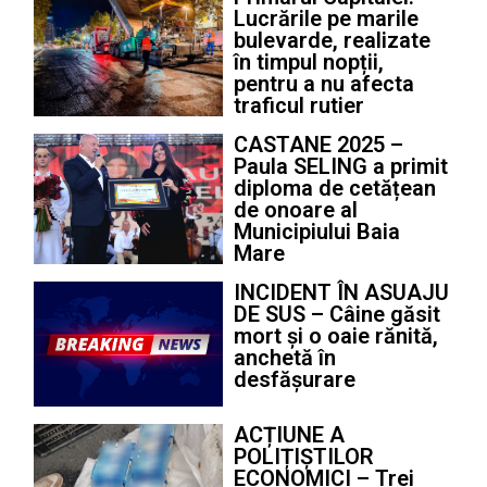
Lucrările pe marile
bulevarde, realizate
în timpul nopții,
pentru a nu afecta
traficul rutier
CASTANE 2025 –
Paula SELING a primit
diploma de cetățean
de onoare al
Municipiului Baia
Mare
INCIDENT ÎN ASUAJU
DE SUS – Câine găsit
mort și o oaie rănită,
anchetă în
desfășurare
ACȚIUNE A
POLIȚIȘTILOR
ECONOMICI – Trei