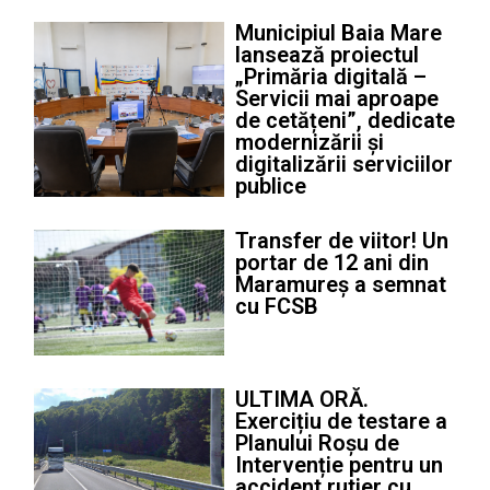
Municipiul Baia Mare
lansează proiectul
„Primăria digitală –
Servicii mai aproape
de cetățeni”, dedicate
modernizării și
digitalizării serviciilor
publice
Transfer de viitor! Un
portar de 12 ani din
Maramureș a semnat
cu FCSB
ULTIMA ORĂ.
Exercițiu de testare a
Planului Roșu de
Intervenție pentru un
accident rutier cu