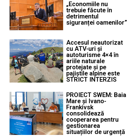
„Economiile nu
trebuie făcute în
detrimentul
siguranței oamenilor”
Accesul neautorizat
cu ATV-uri și
autoturisme 4×4 în
ariile naturale
protejate și pe
pajiștile alpine este
STRICT INTERZIS
PROIECT SWEM: Baia
Mare și Ivano-
Frankivsk
consolidează
cooperarea pentru
gestionarea
situațiilor de urgență