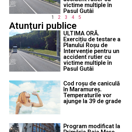
victime multiple în
Pasul Gutâi
1
2
3
4
5
Atunțuri publice
ULTIMA ORĂ.
Exercițiu de testare a
Planului Roșu de
Intervenție pentru un
accident rutier cu
victime multiple în
Pasul Gutâi
Cod roșu de caniculă
în Maramureș.
Temperaturile vor
ajunge la 39 de grade
Program modificat la
Primăria Baia Mare