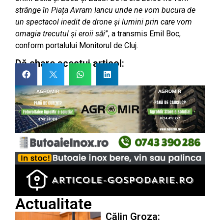
strânge în Piața Avram Iancu unde ne vom bucura de
un spectacol inedit de drone și lumini prin care vom
omagia trecutul și eroii săi
”, a transmis Emil Boc,
conform portalului Monitorul de Cluj.
Dă share acestui articol:
Actualitate
Călin Groza: