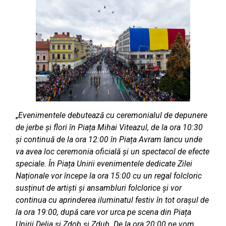
„
Evenimentele debutează cu ceremonialul de depunere
de jerbe și flori în Piața Mihai Viteazul, de la ora 10:30
și continuă de la ora 12:00 în Piața Avram Iancu unde
va avea loc ceremonia oficială și un spectacol de efecte
speciale. În Piața Unirii evenimentele dedicate Zilei
Naționale vor începe la ora 15:00 cu un regal folcloric
susținut de artiști și ansambluri folclorice și vor
continua cu aprinderea iluminatul festiv în tot orașul de
la ora 19:00, după care vor urca pe scena din Piața
Unirii Delia și Zdob și Zdub. De la ora 20:00 ne vom