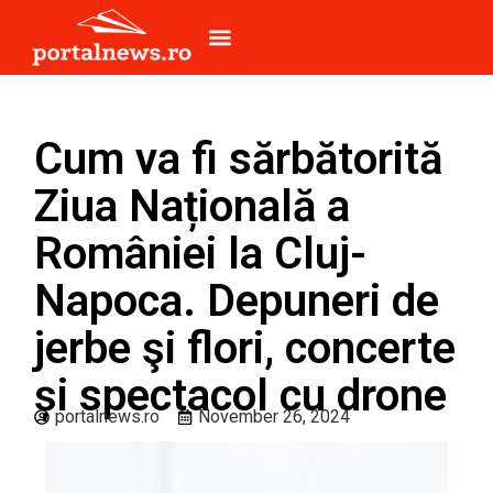
Cum va fi sărbătorită
Ziua Națională a
României la Cluj-
Napoca. Depuneri de
jerbe şi flori, concerte
și spectacol cu drone
portalnews.ro
November 26, 2024