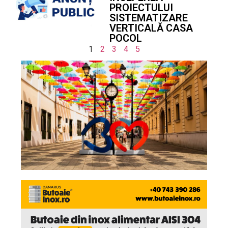
PROIECTULUI
SISTEMATIZARE
VERTICALĂ CASA
POCOL
1
2
3
4
5