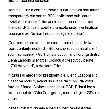
faţă de doamna candidat”.
Dominic Fritz a cerut sâmbătă după-amiază mai multă
transparență din partea BEC, solicitând publicarea
rezultatelor renumărării acolo unde procesul a fost
finalizat: „Publicați rezultatele acolo unde s-a finalizat
renumărarea. Nu mai țineți în ceață rezultatul”.
„Conform informațiilor pe care le-am obținut de la
reprezentanții noștri din BEJ-uri, s-au renumărat până
acum aproximativ 80% dintre secții, iar diferența dintre
Elena Lasconi și Marcel Ciolacu a crescut cu peste
1.700 de voturi”, a declarat Fritz.
În turul I al alegerilor prezidențiale, Elena Lasconi s-a
clasat pe locul 2, având un avans de 2.740 de voturi
față de Marcel Ciolacu, candidatul PSD. Primul loc a
fost ocupat de Călin Georgescu, care a obținut 23% din
voturi.
Curtea Constituțională a decis vineri renumărarea