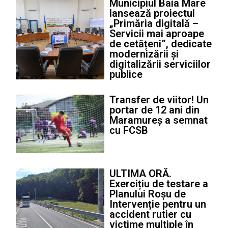
Municipiul Baia Mare
lansează proiectul
„Primăria digitală –
Servicii mai aproape
de cetățeni”, dedicate
modernizării și
digitalizării serviciilor
publice
Transfer de viitor! Un
portar de 12 ani din
Maramureș a semnat
cu FCSB
ULTIMA ORĂ.
Exercițiu de testare a
Planului Roșu de
Intervenție pentru un
accident rutier cu
victime multiple în