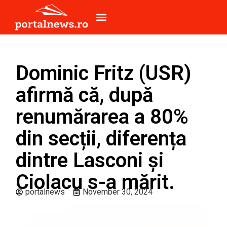
Dominic Fritz (USR)
afirmă că, după
renumărarea a 80%
din secții, diferența
dintre Lasconi și
Ciolacu s-a mărit.
portalnews
November 30, 2024