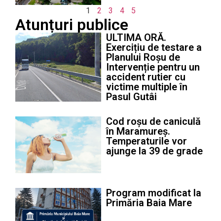
1
2
3
4
5
Atunțuri publice
ULTIMA ORĂ.
Exercițiu de testare a
Planului Roșu de
Intervenție pentru un
accident rutier cu
victime multiple în
Pasul Gutâi
Cod roșu de caniculă
în Maramureș.
Temperaturile vor
ajunge la 39 de grade
Program modificat la
Primăria Baia Mare