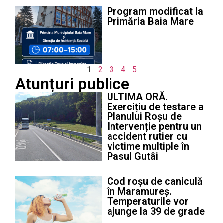
Program modificat la
Primăria Baia Mare
1
2
3
4
5
Atunțuri publice
ULTIMA ORĂ.
Exercițiu de testare a
Planului Roșu de
Intervenție pentru un
accident rutier cu
victime multiple în
Pasul Gutâi
Cod roșu de caniculă
în Maramureș.
Temperaturile vor
ajunge la 39 de grade