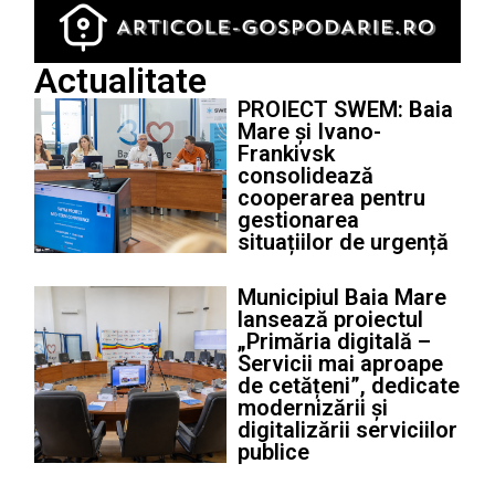
Actualitate
PROIECT SWEM: Baia
Mare și Ivano-
Frankivsk
consolidează
cooperarea pentru
gestionarea
situațiilor de urgență
Municipiul Baia Mare
lansează proiectul
„Primăria digitală –
Servicii mai aproape
de cetățeni”, dedicate
modernizării și
digitalizării serviciilor
publice