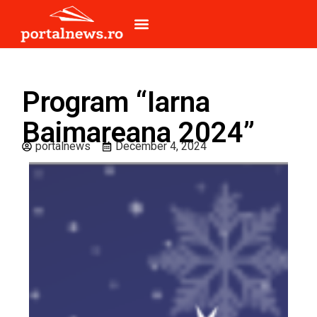
Program “Iarna
Baimareana 2024”
portalnews
December 4, 2024