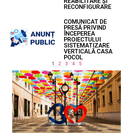
REABILITARE ȘI
RECONFIGURARE
COMUNICAT DE
PRESĂ PRIVIND
ÎNCEPEREA
PROIECTULUI
SISTEMATIZARE
VERTICALĂ CASA
POCOL
1
2
3
4
5