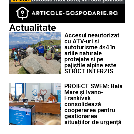
Actualitate
Accesul neautorizat
cu ATV-uri și
autoturisme 4×4 în
ariile naturale
protejate și pe
pajiștile alpine este
STRICT INTERZIS
PROIECT SWEM: Baia
Mare și Ivano-
Frankivsk
consolidează
cooperarea pentru
gestionarea
situațiilor de urgență