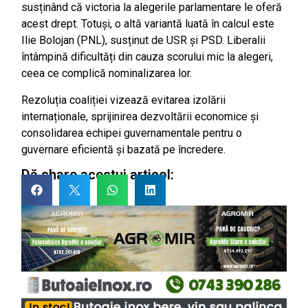
susținând că victoria la alegerile parlamentare le oferă
acest drept. Totuși, o altă variantă luată în calcul este
Ilie Bolojan (PNL), susținut de USR și
PSD. Liberalii
întâmpină dificultăți din cauza scorului mic la alegeri,
ceea ce complică nominalizarea lor.
Rezoluția coaliției vizează evitarea izolării
internaționale, sprijinirea dezvoltării economice și
consolidarea echipei guvernamentale pentru o
guvernare eficientă și bazată pe încredere.
Dă share acestui articol: