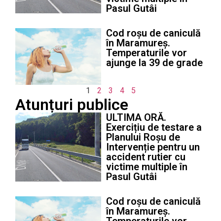
Pasul Gutâi
Cod roșu de caniculă
în Maramureș.
Temperaturile vor
ajunge la 39 de grade
1
2
3
4
5
Atunțuri publice
ULTIMA ORĂ.
Exercițiu de testare a
Planului Roșu de
Intervenție pentru un
accident rutier cu
victime multiple în
Pasul Gutâi
Cod roșu de caniculă
în Maramureș.
Temperaturile vor