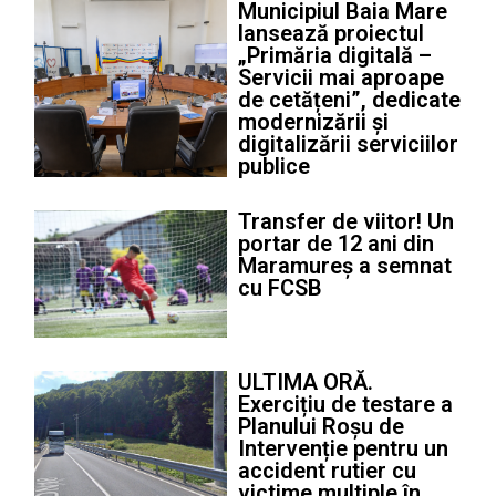
Municipiul Baia Mare
lansează proiectul
„Primăria digitală –
Servicii mai aproape
de cetățeni”, dedicate
modernizării și
digitalizării serviciilor
publice
Transfer de viitor! Un
portar de 12 ani din
Maramureș a semnat
cu FCSB
ULTIMA ORĂ.
Exercițiu de testare a
Planului Roșu de
Intervenție pentru un
accident rutier cu
victime multiple în