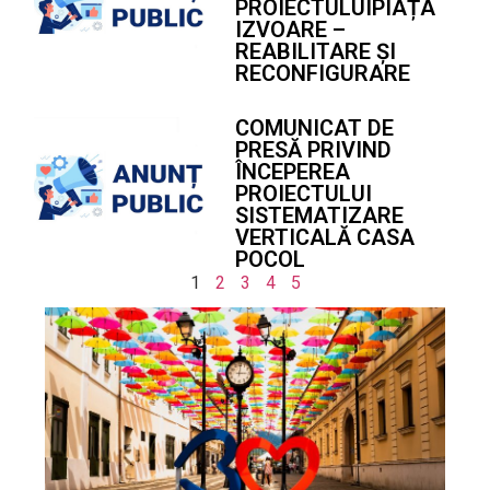
PROIECTULUIPIAȚA
IZVOARE –
REABILITARE ȘI
RECONFIGURARE
COMUNICAT DE
PRESĂ PRIVIND
ÎNCEPEREA
PROIECTULUI
SISTEMATIZARE
VERTICALĂ CASA
POCOL
1
2
3
4
5