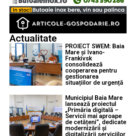
Actualitate
PROIECT SWEM: Baia
Mare și Ivano-
Frankivsk
consolidează
cooperarea pentru
gestionarea
situațiilor de urgență
Municipiul Baia Mare
lansează proiectul
„Primăria digitală –
Servicii mai aproape
de cetățeni”, dedicate
modernizării și
digitalizării serviciilor