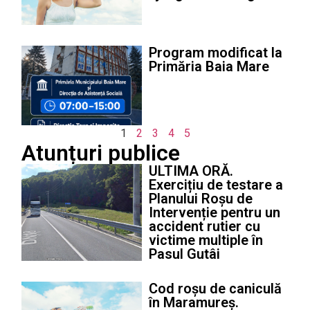
Program modificat la
Primăria Baia Mare
1
2
3
4
5
Atunțuri publice
ULTIMA ORĂ.
Exercițiu de testare a
Planului Roșu de
Intervenție pentru un
accident rutier cu
victime multiple în
Pasul Gutâi
Cod roșu de caniculă
în Maramureș.