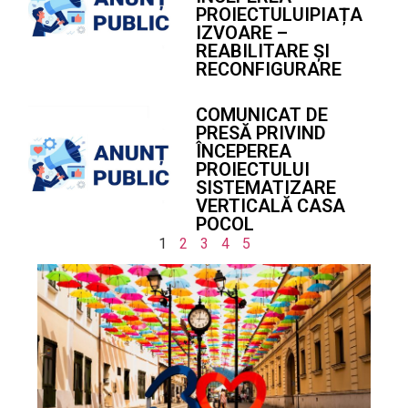
PROIECTULUIPIAȚA
IZVOARE –
REABILITARE ȘI
RECONFIGURARE
COMUNICAT DE
PRESĂ PRIVIND
ÎNCEPEREA
PROIECTULUI
SISTEMATIZARE
VERTICALĂ CASA
POCOL
1
2
3
4
5