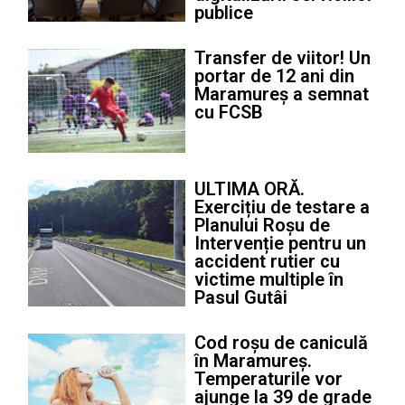
publice
Transfer de viitor! Un
portar de 12 ani din
Maramureș a semnat
cu FCSB
ULTIMA ORĂ.
Exercițiu de testare a
Planului Roșu de
Intervenție pentru un
accident rutier cu
victime multiple în
Pasul Gutâi
Cod roșu de caniculă
în Maramureș.
Temperaturile vor
ajunge la 39 de grade