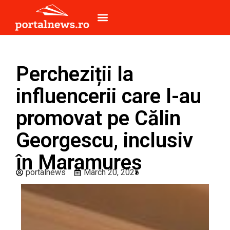
Percheziții la
influencerii care l-au
promovat pe Călin
Georgescu, inclusiv
în Maramureș
portalnews
March 20, 2025