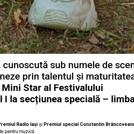
u, cunoscută sub numele de sce
neze prin talentul și maturitate
 Mini Star al Festivalului
 I la secțiunea specială – limb
remiul Radio Iași
și
Premiul special Constantin Brâncovean
ale pentru muzică.