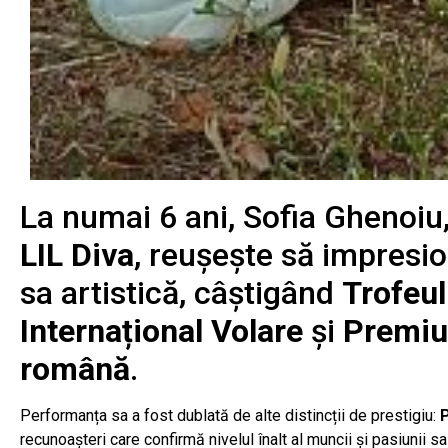
La numai 6 ani, Sofia Ghenoi
LIL Diva
, reușește să impresio
sa artistică, câștigând
Trofeul
Internațional Volare
și
Premiul
română
.
Performanța sa a fost dublată de alte distincții de prestigiu:
P
recunoașteri care confirmă nivelul înalt al muncii și pasiunii s