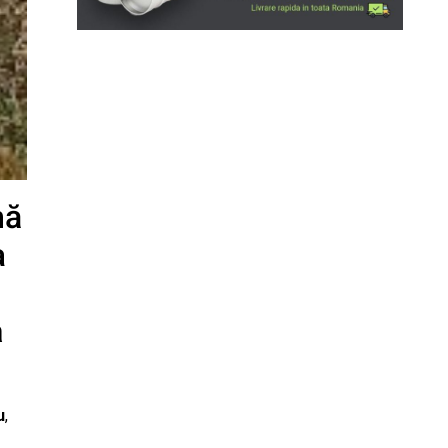
nă
a
a
u
,