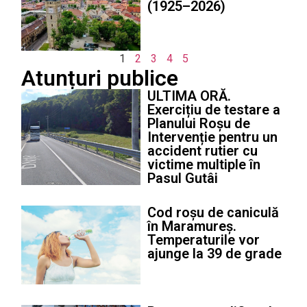
(1925–2026)
1
2
3
4
5
Atunțuri publice
ULTIMA ORĂ.
Exercițiu de testare a
Planului Roșu de
Intervenție pentru un
accident rutier cu
victime multiple în
Pasul Gutâi
Cod roșu de caniculă
în Maramureș.
Temperaturile vor
ajunge la 39 de grade