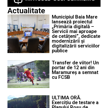
Actualitate
Municipiul Baia Mare
lansează proiectul
„Primăria digitală –
Servicii mai aproape
de cetățeni”, dedicate
modernizării și
digitalizării serviciilor
publice
Transfer de viitor! Un
portar de 12 ani din
Maramureș a semnat
cu FCSB
ULTIMA ORĂ.
Exercițiu de testare a
Planului Roșu de