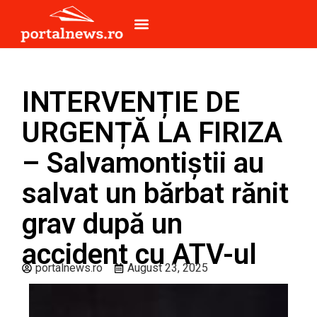
INTERVENȚIE DE
URGENȚĂ LA FIRIZA
– Salvamontiștii au
salvat un bărbat rănit
grav după un
accident cu ATV-ul
portalnews.ro
August 23, 2025