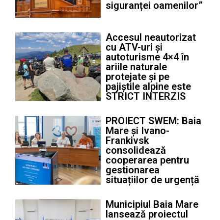
siguranței oamenilor”
Accesul neautorizat
cu ATV-uri și
autoturisme 4×4 în
ariile naturale
protejate și pe
pajiștile alpine este
STRICT INTERZIS
PROIECT SWEM: Baia
Mare și Ivano-
Frankivsk
consolidează
cooperarea pentru
gestionarea
situațiilor de urgență
Municipiul Baia Mare
lansează proiectul