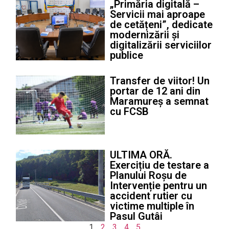
„Primăria digitală –
Servicii mai aproape
de cetățeni”, dedicate
modernizării și
digitalizării serviciilor
publice
Transfer de viitor! Un
portar de 12 ani din
Maramureș a semnat
cu FCSB
ULTIMA ORĂ.
Exercițiu de testare a
Planului Roșu de
Intervenție pentru un
accident rutier cu
victime multiple în
Pasul Gutâi
1
2
3
4
5