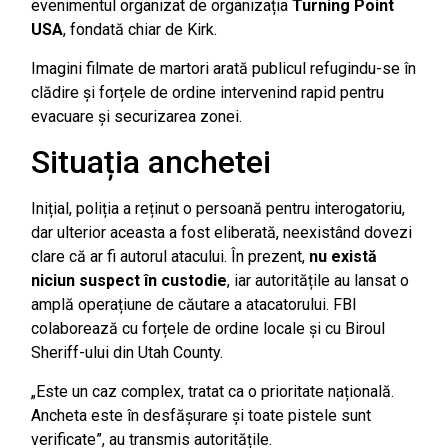
evenimentul organizat de organizația
Turning Point
USA
, fondată chiar de Kirk.
Imagini filmate de martori arată publicul refugindu-se în
clădire și forțele de ordine intervenind rapid pentru
evacuare și securizarea zonei.
Situația anchetei
Inițial, poliția a reținut o persoană pentru interogatoriu,
dar ulterior aceasta a fost eliberată, neexistând dovezi
clare că ar fi autorul atacului. În prezent,
nu există
niciun suspect în custodie
, iar autoritățile au lansat o
amplă operațiune de căutare a atacatorului. FBI
colaborează cu forțele de ordine locale și cu Biroul
Sheriff-ului din Utah County.
„Este un caz complex, tratat ca o prioritate națională.
Ancheta este în desfășurare și toate pistele sunt
verificate”, au transmis autoritățile.