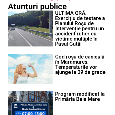
Atunțuri publice
ULTIMA ORĂ.
Exercițiu de testare a
Planului Roșu de
Intervenție pentru un
accident rutier cu
victime multiple în
Pasul Gutâi
Cod roșu de caniculă
în Maramureș.
Temperaturile vor
ajunge la 39 de grade
Program modificat la
Primăria Baia Mare