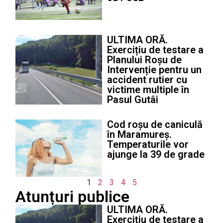
ULTIMA ORĂ.
Exercițiu de testare a
Planului Roșu de
Intervenție pentru un
accident rutier cu
victime multiple în
Pasul Gutâi
Cod roșu de caniculă
în Maramureș.
Temperaturile vor
ajunge la 39 de grade
1
2
3
4
5
Atunțuri publice
ULTIMA ORĂ.
Exercițiu de testare a