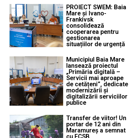
PROIECT SWEM: Baia
Mare și Ivano-
Frankivsk
consolidează
cooperarea pentru
gestionarea
situațiilor de urgență
Municipiul Baia Mare
lansează proiectul
„Primăria digitală –
Servicii mai aproape
de cetățeni”, dedicate
modernizării și
digitalizării serviciilor
publice
Transfer de viitor! Un
portar de 12 ani din
Maramureș a semnat
cu FCSB