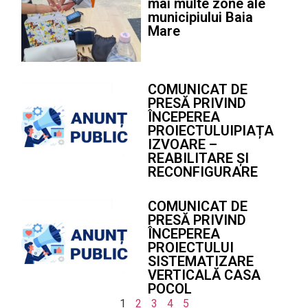
mai multe zone ale
municipiului Baia
Mare
COMUNICAT DE
PRESĂ PRIVIND
ÎNCEPEREA
PROIECTULUIPIAȚA
IZVOARE –
REABILITARE ȘI
RECONFIGURARE
COMUNICAT DE
PRESĂ PRIVIND
ÎNCEPEREA
PROIECTULUI
SISTEMATIZARE
VERTICALĂ CASA
POCOL
1
2
3
4
5