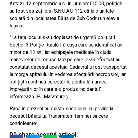
Astăzi, 12 septembrie a.c., în jurul orei 15.00, polițiștii
au fost sesizați prin S.N.U.A.U 112 că la o unitate
școlară din localitatea Băița de Sub Codru un elev a
leșinat.
”La fața locului s-au deplasat de urgență polițiștii
Secției 3 Poliție Rurală Fărcașa care au identificat un
minor de 13 ani, iar echipajele medicale în ciuda
manevrelor de resuscitare pe care le-au efectuat au
constatat decesul acestuia. Cadavrul a fost transportat
la morga spitalului în vederea efectuării necropsiei, iar
polițiștii continuă cercetările pentru lămurirea
împrejurărilor în care s-a produs incidentul”,
informează IPJ Maramureș.
Până în prezent nu există suspiciuni cu privire la
decesul băiatului. Transmitem familiei sincere
condoleanțe!
Dă share acestui articol: