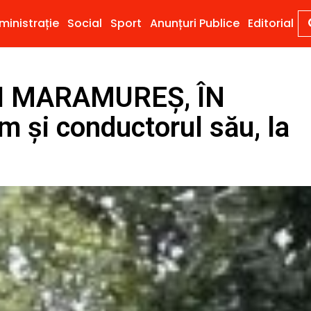
ministrație
Social
Sport
Anunțuri Publice
Editorial
I MARAMUREȘ, ÎN
 și conductorul său, la