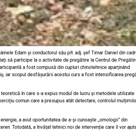
âinele Edam și conductorul său plt. adj. șef Timar Daniel din cadr
i să participe la o activitate de pregătire la Centrul de Pregătir
articipantă a fost compusă din cupluri chinotehnice aparținând
 iar scopul desfășurării acestui curs a fost intensificarea pregăt
re teoretică în care s-a expus modul de lucru și metodele utilizate
xercițiu comun care a presupus atât detectare, controlul mulțimilor
nergie, a avut oportunitatea de a-și cunoaște ,,omologii” din
ren. Totodată, a învățat tehnici noi de intervenție care îl vor ajut