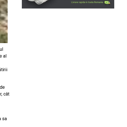
ul
e al
irii
 de
, cât
a sa