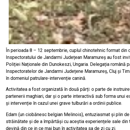
În perioada 8 – 12 septembrie, cuplul chinotehnic format din c
Inspectoratului de Jandarmi Județean Maramureș au fost invitaț
Poliției Naționale din Dunokeszi, Ungaria. Delegația română p
Inspectoratelor de Jandarmi Județene Maramureș, Cluj și Timiș,
în domeniul patrulare-intervenție canină.
Activitatea a fost organizată în două părți: o parte de instrui
partenerii maghiari, dar și o parte interactivă sub forma unui e
și intervenție în cazul unei grave tulburări a ordinii publice.
Edam (un ciobănesc belgian Melinois), entuziasmat și plin de e
străinătate și de a împărtăși cu aceștia experiențele sale din te
devină din ce in ce mai bun în activitatea sa de zi cu zi.