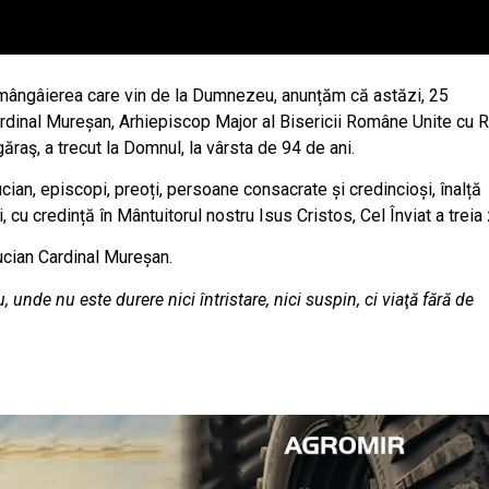
 şi mângâierea care vin de la Dumnezeu, anunțăm că astăzi, 25
ardinal Mureșan, Arhiepiscop Major al Bisericii Române Unite cu 
găraş, a trecut la Domnul, la vârsta de 94 de ani.
cian, episcopi, preoți, persoane consacrate și credincioși, înalță
, cu credință în Mântuitorul nostru Isus Cristos, Cel Înviat a treia 
Lucian Cardinal Mureșan.
 unde nu este durere nici întristare, nici suspin, ci viaţă fără de