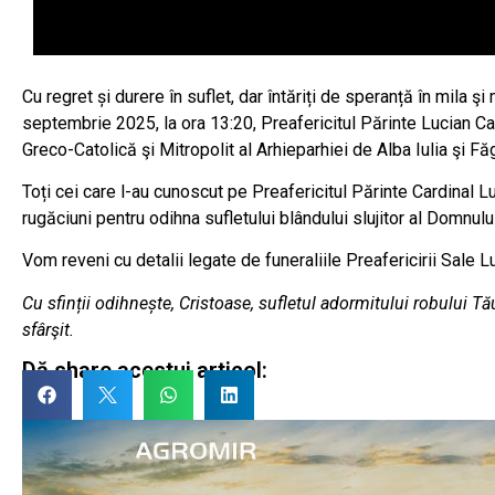
Cu regret și durere în suflet, dar întăriți de speranță în mila
septembrie 2025, la ora 13:20, Preafericitul Părinte Lucian C
Greco-Catolică şi Mitropolit al Arhieparhiei de Alba Iulia şi Fă
Toți cei care l-au cunoscut pe Preafericitul Părinte Cardinal Lu
rugăciuni pentru odihna sufletului blândului slujitor al Domnului
Vom reveni cu detalii legate de funeraliile Preafericirii Sale 
Cu sfinții odihnește, Cristoase, sufletul adormitului robului Tău,
sfârşit.
Dă share acestui articol: