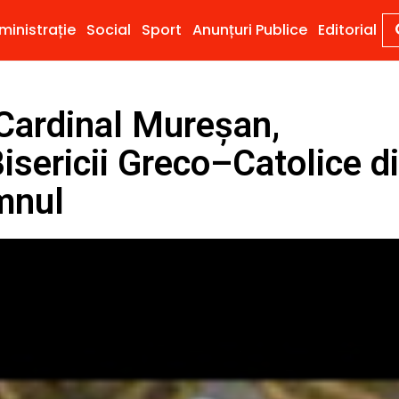
ministrație
Social
Sport
Anunțuri Publice
Editorial
 Cardinal Mureșan,
isericii Greco–Catolice d
mnul