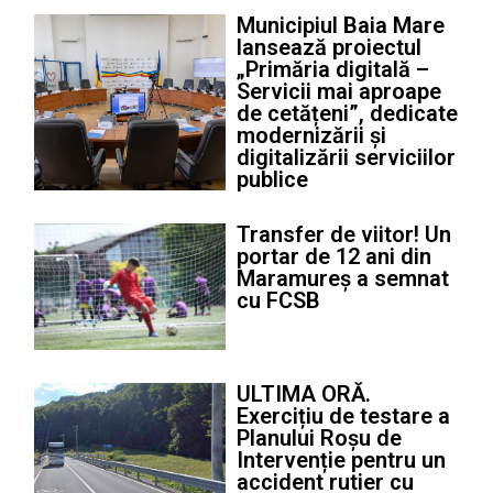
Municipiul Baia Mare
lansează proiectul
„Primăria digitală –
Servicii mai aproape
de cetățeni”, dedicate
modernizării și
digitalizării serviciilor
publice
Transfer de viitor! Un
portar de 12 ani din
Maramureș a semnat
cu FCSB
ULTIMA ORĂ.
Exercițiu de testare a
Planului Roșu de
Intervenție pentru un
accident rutier cu