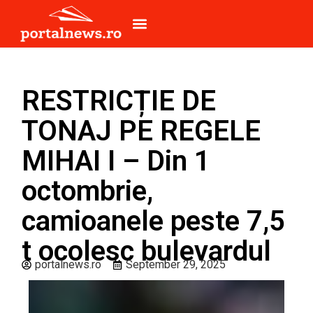
RESTRICȚIE DE
TONAJ PE REGELE
MIHAI I – Din 1
octombrie,
camioanele peste 7,5
t ocolesc bulevardul
portalnews.ro
September 29, 2025