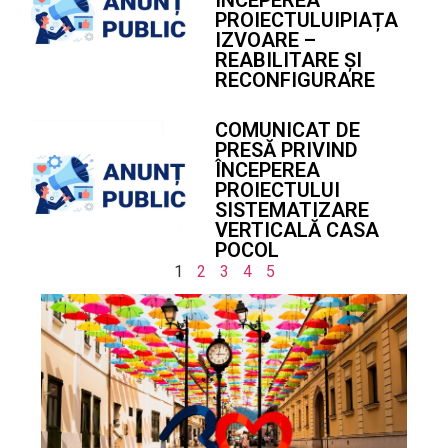
PROIECTULUIPIAȚA
IZVOARE –
REABILITARE ȘI
RECONFIGURARE
COMUNICAT DE
PRESĂ PRIVIND
ÎNCEPEREA
PROIECTULUI
SISTEMATIZARE
VERTICALĂ CASA
POCOL
1
2
3
4
5