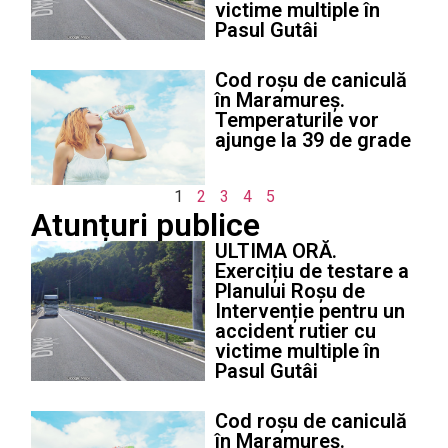
victime multiple în
Pasul Gutâi
Cod roșu de caniculă
în Maramureș.
Temperaturile vor
ajunge la 39 de grade
1
2
3
4
5
Atunțuri publice
ULTIMA ORĂ.
Exercițiu de testare a
Planului Roșu de
Intervenție pentru un
accident rutier cu
victime multiple în
Pasul Gutâi
Cod roșu de caniculă
în Maramureș.