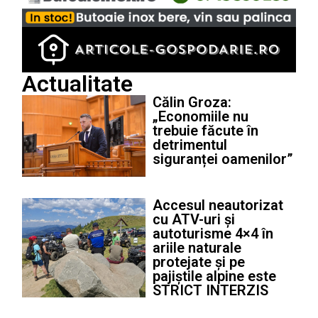
Actualitate
Călin Groza:
„Economiile nu
trebuie făcute în
detrimentul
siguranței oamenilor”
Accesul neautorizat
cu ATV-uri și
autoturisme 4×4 în
ariile naturale
protejate și pe
pajiștile alpine este
STRICT INTERZIS