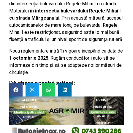
din intersecția bulevardului Regele Mihai I cu strada
Motorului
în intersecția bulevardului Regele Mihai I
cu strada Mărgeanului
. Prin această măsură, accesul
autocamioanelor de mare tonaj pe bulevardul Regele
Mihai I este restricționat, asigurând astfel o mai bună
fluență a traficului și un nivel sporit de siguranță rutieră.
Noua reglementare intră în vigoare începând cu data de
1 octombrie 2025
. Rugăm conducătorii auto să se
informeze din timp și să se adapteze noilor măsuri de
circulație.
Dă share acestui articol: