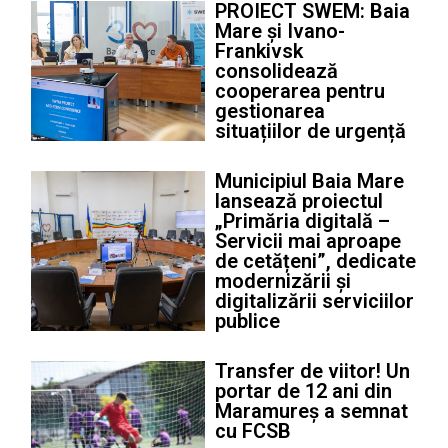
PROIECT SWEM: Baia
Mare și Ivano-
Frankivsk
consolidează
cooperarea pentru
gestionarea
situațiilor de urgență
Municipiul Baia Mare
lansează proiectul
„Primăria digitală –
Servicii mai aproape
de cetățeni”, dedicate
modernizării și
digitalizării serviciilor
publice
Transfer de viitor! Un
portar de 12 ani din
Maramureș a semnat
cu FCSB