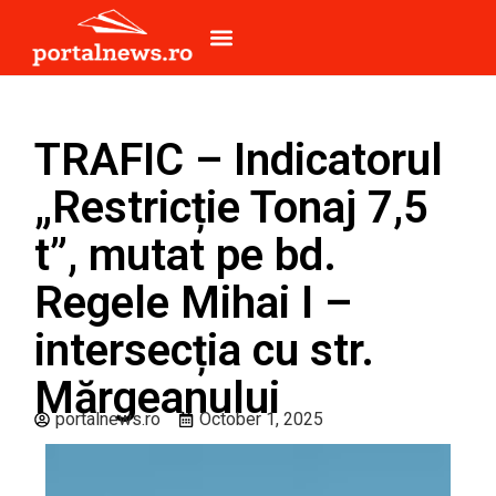
TRAFIC – Indicatorul
„Restricție Tonaj 7,5
t”, mutat pe bd.
Regele Mihai I –
intersecția cu str.
Mărgeanului
portalnews.ro
October 1, 2025