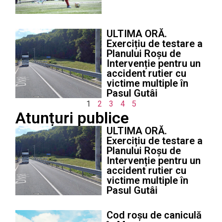
ULTIMA ORĂ.
Exercițiu de testare a
Planului Roșu de
Intervenție pentru un
accident rutier cu
victime multiple în
Pasul Gutâi
1
2
3
4
5
Atunțuri publice
ULTIMA ORĂ.
Exercițiu de testare a
Planului Roșu de
Intervenție pentru un
accident rutier cu
victime multiple în
Pasul Gutâi
Cod roșu de caniculă