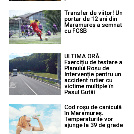
Transfer de viitor! Un
portar de 12 ani din
Maramureș a semnat
cu FCSB
ULTIMA ORĂ.
Exercițiu de testare a
Planului Roșu de
Intervenție pentru un
accident rutier cu
victime multiple în
Pasul Gutâi
Cod roșu de caniculă
în Maramureș.
Temperaturile vor
ajunge la 39 de grade