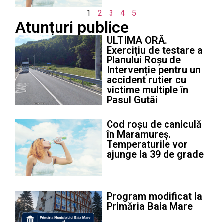
1
2
3
4
5
Atunțuri publice
ULTIMA ORĂ.
Exercițiu de testare a
Planului Roșu de
Intervenție pentru un
accident rutier cu
victime multiple în
Pasul Gutâi
Cod roșu de caniculă
în Maramureș.
Temperaturile vor
ajunge la 39 de grade
Program modificat la
Primăria Baia Mare