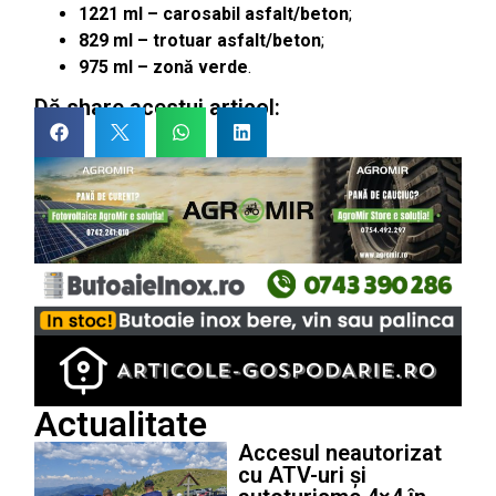
1221 ml – carosabil asfalt/beton
;
829 ml – trotuar asfalt/beton
;
975 ml – zonă verde
.
Dă share acestui articol:
Actualitate
Accesul neautorizat
cu ATV-uri și