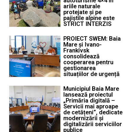
autoturisme 4×4 în
ariile naturale
protejate și pe
pajiștile alpine este
STRICT INTERZIS
PROIECT SWEM: Baia
Mare și Ivano-
Frankivsk
consolidează
cooperarea pentru
gestionarea
situațiilor de urgență
Municipiul Baia Mare
lansează proiectul
„Primăria digitală –
Servicii mai aproape
de cetățeni”, dedicate
modernizării și
digitalizării serviciilor
publice