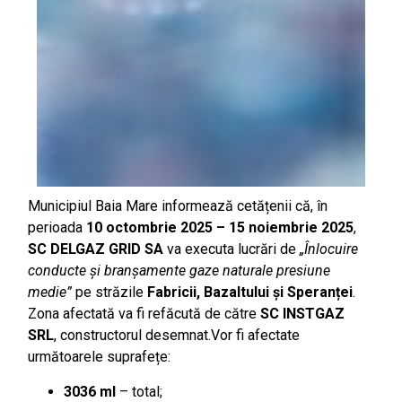
Municipiul Baia Mare informează cetățenii că, în
perioada
10 octombrie 2025 – 15 noiembrie 2025
,
SC DELGAZ GRID SA
va executa lucrări de
„Înlocuire
conducte și branșamente gaze naturale presiune
medie”
pe străzile
Fabricii, Bazaltului și Speranței
.
Zona afectată va fi refăcută de către
SC INSTGAZ
SRL
, constructorul desemnat.Vor fi afectate
următoarele suprafețe:
3036 ml
– total;