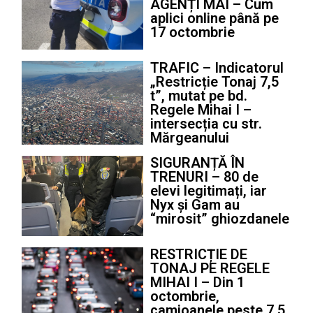
AGENȚI MAI – Cum
aplici online până pe
17 octombrie
TRAFIC – Indicatorul
„Restricție Tonaj 7,5
t”, mutat pe bd.
Regele Mihai I –
intersecția cu str.
Mărgeanului
SIGURANȚĂ ÎN
TRENURI – 80 de
elevi legitimați, iar
Nyx și Gam au
“mirosit” ghiozdanele
RESTRICȚIE DE
TONAJ PE REGELE
MIHAI I – Din 1
octombrie,
camioanele peste 7,5