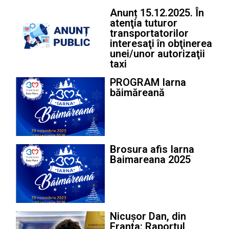
Anunț 15.12.2025. În
atenţia tuturor
transportatorilor
interesaţi în obţinerea
unei/unor autorizaţii
taxi
PROGRAM Iarna
băimăreană
Brosura afis Iarna
Baimareana 2025
Nicușor Dan, din
Franța: Raportul