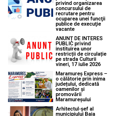
privind organizarea
concursului de
recrutare pentru
ocuparea unei funcţii
publice de execuţie
vacante
ANUNȚ DE INTERES
PUBLIC privind
instituirea unor
restricții de circulație
pe strada Culturii
vineri, 17 iulie 2026
Maramureș Express –
o călătorie prin inima
județului, dedicată
oamenilor și
promovării
Maramureșului
Arhitectul-șef al
municipiului Baia