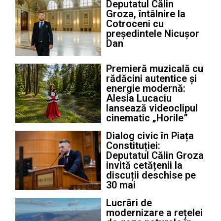
Deputatul Călin
Groza, întâlnire la
Cotroceni cu
președintele Nicușor
Dan
Premieră muzicală cu
rădăcini autentice și
energie modernă:
Alesia Lucaciu
lansează videoclipul
cinematic „Horile”
Dialog civic în Piața
Constituției:
Deputatul Călin Groza
invită cetățenii la
discuții deschise pe
30 mai
Lucrări de
modernizare a rețelei