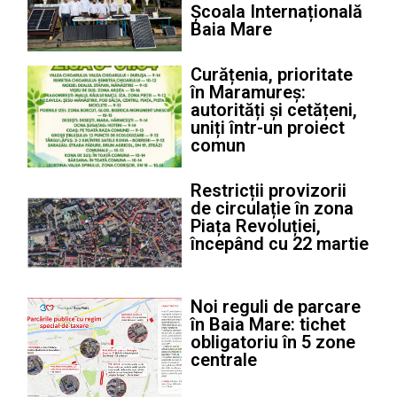
Școala Internațională
Baia Mare
Curățenia, prioritate
în Maramureș:
autorități și cetățeni,
uniți într-un proiect
comun
Restricții provizorii
de circulație în zona
Piața Revoluției,
începând cu 22 martie
Noi reguli de parcare
în Baia Mare: tichet
obligatoriu în 5 zone
centrale