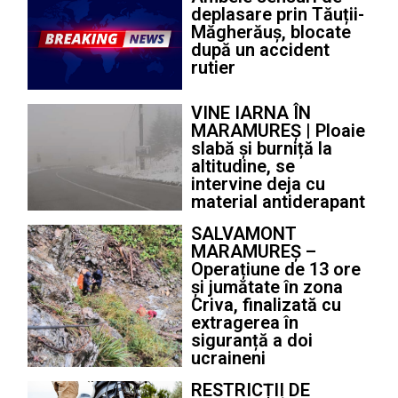
deplasare prin Tăuții-
Măgherăuș, blocate
după un accident
rutier
VINE IARNA ÎN
MARAMUREȘ | Ploaie
slabă și burniță la
altitudine, se
intervine deja cu
material antiderapant
SALVAMONT
MARAMUREȘ –
Operațiune de 13 ore
și jumătate în zona
Criva, finalizată cu
extragerea în
siguranță a doi
ucraineni
RESTRICȚII DE