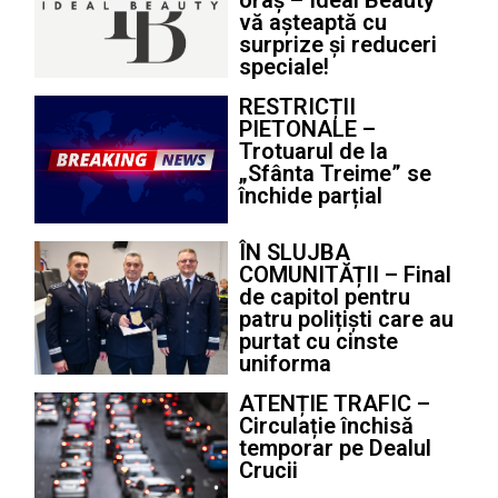
vă așteaptă cu
surprize și reduceri
speciale!
RESTRICȚII
PIETONALE –
Trotuarul de la
„Sfânta Treime” se
închide parțial
ÎN SLUJBA
COMUNITĂȚII – Final
de capitol pentru
patru polițiști care au
purtat cu cinste
uniforma
ATENȚIE TRAFIC –
Circulație închisă
temporar pe Dealul
Crucii