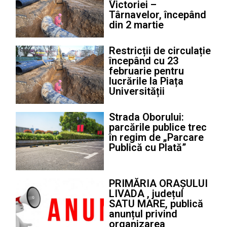
Victoriei –
Târnavelor, începând
din 2 martie
Restricții de circulație
începând cu 23
februarie pentru
lucrările la Piața
Universității
Strada Oborului:
parcările publice trec
în regim de „Parcare
Publică cu Plată”
PRIMĂRIA ORAȘULUI
LIVADA , județul
SATU MARE, publică
anunțul privind
organizarea