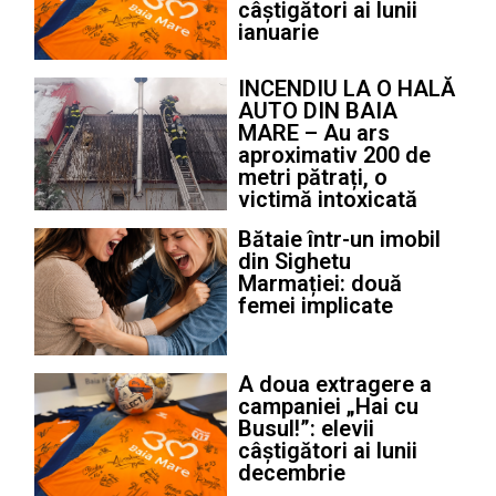
câștigători ai lunii
ianuarie
INCENDIU LA O HALĂ
AUTO DIN BAIA
MARE – Au ars
aproximativ 200 de
metri pătrați, o
victimă intoxicată
Bătaie într-un imobil
din Sighetu
Marmației: două
femei implicate
A doua extragere a
campaniei „Hai cu
Busul!”: elevii
câștigători ai lunii
decembrie