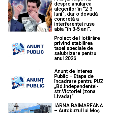
despre anularea
alegerilor în “2-3
luni”, dar o dovadă
concretă a
interferenței ruse
abia “în 3-5 ani”.
Proiect de Hotărâre
privind stabilirea
taxei speciale de
salubrizare pentru
anul 2026
Anunț de Interes
Public – Etapa de
încadrare pentru PUZ
„Bd.Independentei-
str.Victoriei (zona
Livada)”
IARNA BĂIMĂREANĂ
– Autobuzul lui Moș