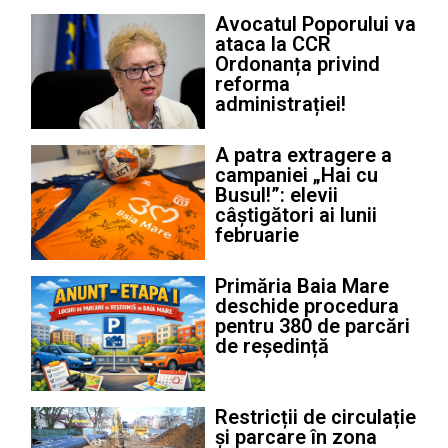
Avocatul Poporului va
ataca la CCR
Ordonanța privind
reforma
administrației!
A patra extragere a
campaniei „Hai cu
Busul!”: elevii
câștigători ai lunii
februarie
Primăria Baia Mare
deschide procedura
pentru 380 de parcări
de reședință
Restricții de circulație
și parcare în zona