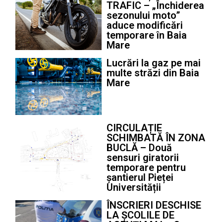
TRAFIC – „Închiderea
sezonului moto”
aduce modificări
temporare în Baia
Mare
Lucrări la gaz pe mai
multe străzi din Baia
Mare
CIRCULAȚIE
SCHIMBATĂ ÎN ZONA
BUCLĂ – Două
sensuri giratorii
temporare pentru
șantierul Pieței
Universității
ÎNSCRIERI DESCHISE
LA ȘCOLILE DE