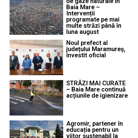
de gaze naturale în
Baia Mare –
Intervenții
programate pe mai
multe străzi până în
luna august
Noul prefect al
județului Maramureș,
învestit oficial
STRĂZI MAI CURATE
– Baia Mare continuă
acțiunile de igienizare
Agromir, partener în
educația pentru un
viitor sustenabil la