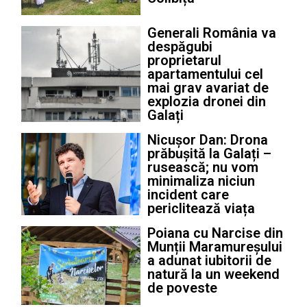
Generali România va
despăgubi
proprietarul
apartamentului cel
mai grav avariat de
explozia dronei din
Galați
Nicușor Dan: Drona
prăbușită la Galați –
rusească; nu vom
minimaliza niciun
incident care
periclitează viața
Poiana cu Narcise din
Munții Maramureșului
a adunat iubitorii de
natură la un weekend
de poveste