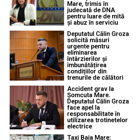
Mare, trimis în
judecată de DNA
pentru luare de mită
și abuz în serviciu
Deputatul Călin Groza
solicită măsuri
urgente pentru
eliminarea
întârzierilor și
îmbunătățirea
condițiilor din
trenurile de călători
Accident grav la
Șomcuta Mare.
Deputatul Călin Groza
face apel la
responsabilitate în
utilizarea trotinetelor
electrice
Taxi Baia Mare: