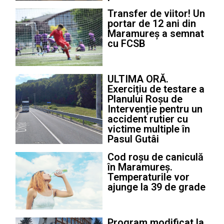
Transfer de viitor! Un
portar de 12 ani din
Maramureș a semnat
cu FCSB
ULTIMA ORĂ.
Exercițiu de testare a
Planului Roșu de
Intervenție pentru un
accident rutier cu
victime multiple în
Pasul Gutâi
Cod roșu de caniculă
în Maramureș.
Temperaturile vor
ajunge la 39 de grade
Program modificat la