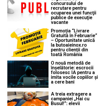
concursului de
recrutare pentru
ocuparea unei funcţii
publice de execuţie
vacante
Promoția “Livrare
Gratuită în Februarie”
– Oportunitate unică
la butoaieinox.ro
pentru clienții din
toată România
O nouă metodă de
înșelătorie: escrocii
folosesc IA pentru a
imita vocile copiilor și
a cere bani
A treia extragere a
campaniei „Hai cu
Busul!”: elevii