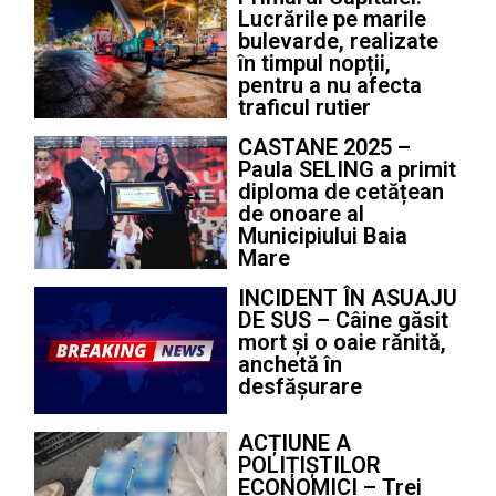
Lucrările pe marile
bulevarde, realizate
în timpul nopții,
pentru a nu afecta
traficul rutier
CASTANE 2025 –
Paula SELING a primit
diploma de cetățean
de onoare al
Municipiului Baia
Mare
INCIDENT ÎN ASUAJU
DE SUS – Câine găsit
mort și o oaie rănită,
anchetă în
desfășurare
ACȚIUNE A
POLIȚIȘTILOR
ECONOMICI – Trei