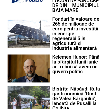
LOCURI DE PARCARE
DE DIN MUNICIPIUL
BAIA MARE
Fonduri în valoare de
265 de milioane de
euro pentru investiții
în energie
regenerabilă în
agricultură și
industria alimentară
Kelemen Hunor: Până
la sfârșitul lunii iunie
ar trebui să avem un
guvern politic
Bistrița-Năsăud: Ruta
gastronomică ‘Gust
de Valea Bârgăului’,
lansată de Rusalii la
Colibița