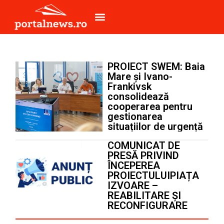
Breaking News
Anunțuri Publice
PROIECT SWEM: Baia
Mare și Ivano-
Frankivsk
consolidează
cooperarea pentru
gestionarea
situațiilor de urgență
COMUNICAT DE
PRESĂ PRIVIND
ÎNCEPEREA
PROIECTULUIPIAȚA
IZVOARE –
REABILITARE ȘI
RECONFIGURARE