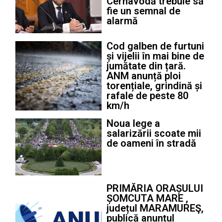
Cernavodă trebuie să
fie un semnal de
alarmă
Cod galben de furtuni
și vijelii în mai bine de
jumătate din țară.
ANM anunță ploi
torențiale, grindină și
rafale de peste 80
km/h
Noua lege a
salarizării scoate mii
de oameni în stradă
PRIMĂRIA ORAȘULUI
ȘOMCUTA MARE ,
județul MARAMUREŞ,
publică anunțul