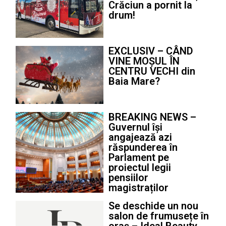
Crăciun a pornit la
drum!
EXCLUSIV – CÂND
VINE MOȘUL ÎN
CENTRU VECHI din
Baia Mare?
BREAKING NEWS –
Guvernul își
angajează azi
răspunderea în
Parlament pe
proiectul legii
pensiilor
magistraților
Se deschide un nou
salon de frumusețe în
oraș – Ideal Beauty