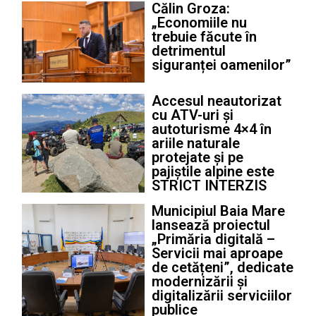
Călin Groza:
„Economiile nu
trebuie făcute în
detrimentul
siguranței oamenilor”
Accesul neautorizat
cu ATV-uri și
autoturisme 4×4 în
ariile naturale
protejate și pe
pajiștile alpine este
STRICT INTERZIS
Municipiul Baia Mare
lansează proiectul
„Primăria digitală –
Servicii mai aproape
de cetățeni”, dedicate
modernizării și
digitalizării serviciilor
publice