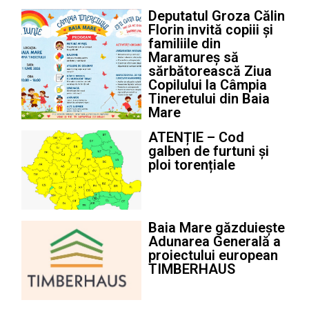
Deputatul Groza Călin
Florin invită copiii și
familiile din
Maramureș să
sărbătorească Ziua
Copilului la Câmpia
Tineretului din Baia
Mare
ATENȚIE – Cod
galben de furtuni și
ploi torențiale
Baia Mare găzduiește
Adunarea Generală a
proiectului european
TIMBERHAUS