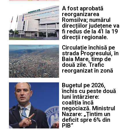
A fost aprobată
reorganizarea
Romsilva; numărul
direcțiilor județene va
fi redus de la 41 la 19
direcții regionale.
Circulație închisă pe
strada Progresului, în
Baia Mare, timp de
două zile. Trafic
reorganizat în zonă
Bugetul pe 2026,
închis cu peste două
luni întârziere:
coaliția încă
negociază. Ministrul
Nazare: „Țintim un
deficit spre 6% din
PIB”