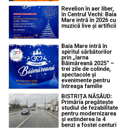
Revelion în aer liber,
în Centrul Vechi: Baia
Mare intră în 2026 cu
muzică live și artificii
Baia Mare intră în
spiritul sărbătorilor
prin „Iarna
Băimăreană 2025” –
trei zile de colinde,
spectacole și
evenimente pentru
întreaga familie
BISTRIȚA NĂSĂUD:
Primăria pregătește
studiul de fezabilitate
pentru modernizarea
și extinderea la 4
benzi a fostei centuri