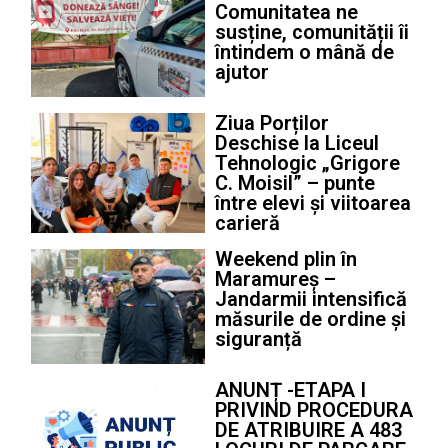
Comunitatea ne
susține, comunității îi
întindem o mână de
ajutor
Ziua Porților
Deschise la Liceul
Tehnologic „Grigore
C. Moisil” – punte
între elevi și viitoarea
carieră
Weekend plin în
Maramureș –
Jandarmii intensifică
măsurile de ordine și
siguranță
ANUNȚ -ETAPA I
PRIVIND PROCEDURA
DE ATRIBUIRE A 483