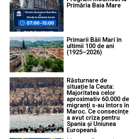
Primăria Baia Mare
Primarii Băii Mari în
ultimii 100 de ani
(1925–2026)
Răsturnare de
situație la Ceuta:
Majoritatea celor
aproximativ 60.000 de
migranți s-au întors în
Maroc. Ce consecințe
a avut criza pentru
Spania și Uniunea
Europeană