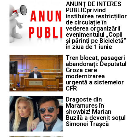
ANUNȚ DE INTERES
PUBLICprivind
instituirea restricțiilor
de circulație în
vederea organizării
evenimentului „Copii
și părinți pe Bicicletă”
în ziua de 1 iunie
Tren blocat, pasageri
abandonați: Deputatul
Groza cere
modernizarea
urgentă a sistemelor
CFR
Dragoste din
Maramureș în
showbiz! Marian
Buzilă a devenit soțul
Simonei Trașcă