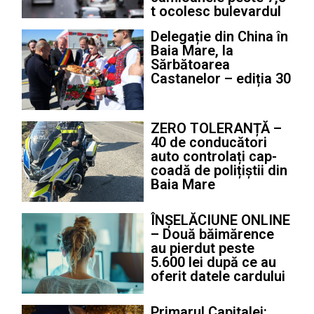
t ocolesc bulevardul
Delegație din China în
Baia Mare, la
Sărbătoarea
Castanelor – ediția 30
ZERO TOLERANȚĂ –
40 de conducători
auto controlați cap-
coadă de polițiștii din
Baia Mare
ÎNȘELĂCIUNE ONLINE
– Două băimărence
au pierdut peste
5.600 lei după ce au
oferit datele cardului
Primarul Capitalei: