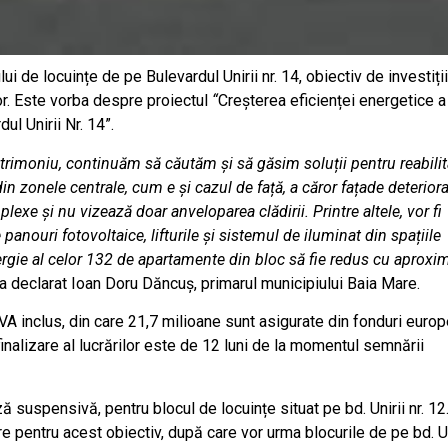
i de locuințe de pe Bulevardul Unirii nr. 14, obiectiv de investiții
lor. Este vorba despre proiectul
“
Creșterea eficienței energetice a
ul Unirii Nr. 14”.
atrimoniu, continuăm să căutăm și să găsim soluții pentru reabili
din zonele centrale, cum e și cazul de față, a căror fațade deterior
lexe și nu vizează doar anveloparea clădirii. Printre altele, vor fi
e panouri fotovoltaice, lifturile și sistemul de iluminat din spațiile
rgie al celor 132 de apartamente din bloc să fie redus cu aproxi
 a declarat Ioan Doru Dăncuș, primarul municipiului Baia Mare.
 TVA inclus, din care 21,7 milioane sunt asigurate din fonduri euro
alizare al lucrărilor este de 12 luni de la momentul semnării
 suspensivă, pentru blocul de locuințe situat pe bd. Unirii nr. 12.
e pentru acest obiectiv, după care vor urma blocurile de pe bd. Un