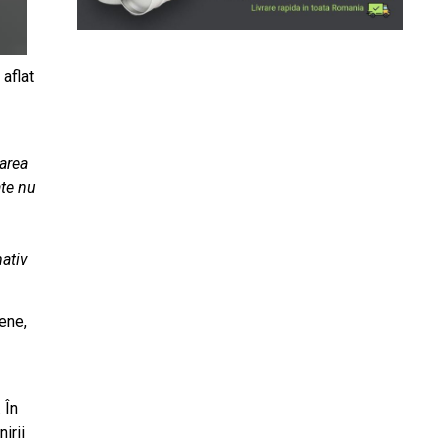
 aflat
tarea
ate nu
mativ
pene,
 În
irii