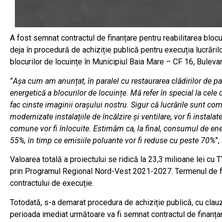
A fost semnat contractul de finanțare pentru reabilitarea bloculu
deja în procedură de achiziție publică pentru execuția lucrări
blocurilor de locuințe în Municipiul Baia Mare – CF 16, Bulevard
”
Așa cum am anunțat, în paralel cu restaurarea clădirilor de p
energetică a blocurilor de locuințe. Mă refer în special la cele 
fac cinste imaginii orașului nostru. Sigur că lucrările sunt comp
modernizate instalațiile de încălzire și ventilare, vor fi instalat
comune vor fi înlocuite. Estimăm ca, la final, consumul de ene
55%, în timp ce emisiile poluante vor fi reduse cu peste 70%
”,
Valoarea totală a proiectului se ridică la 23,3 milioane lei cu
prin Programul Regional Nord-Vest 2021-2027. Termenul de fin
contractului de execuție.
Totodată, s-a demarat procedura de achiziție publică, cu clauză
perioada imediat următoare va fi semnat contractul de finanțar