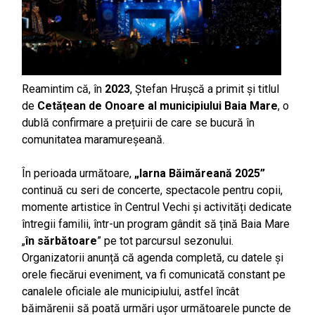
Reamintim că, în
2023
, Ștefan Hrușcă a primit și titlul
de
Cetățean de Onoare al municipiului Baia Mare
, o
dublă confirmare a prețuirii de care se bucură în
comunitatea maramureșeană.
În perioada următoare,
„Iarna Băimăreană 2025”
continuă cu seri de concerte, spectacole pentru copii,
momente artistice în Centrul Vechi și activități dedicate
întregii familii, într-un program gândit să țină Baia Mare
„
în sărbătoare
” pe tot parcursul sezonului.
Organizatorii anunță că agenda completă, cu datele și
orele fiecărui eveniment, va fi comunicată constant pe
canalele oficiale ale municipiului, astfel încât
băimărenii să poată urmări ușor următoarele puncte de