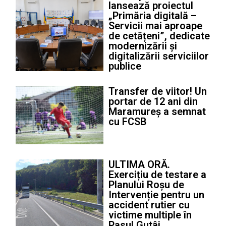
lansează proiectul
„Primăria digitală –
Servicii mai aproape
de cetățeni”, dedicate
modernizării și
digitalizării serviciilor
publice
Transfer de viitor! Un
portar de 12 ani din
Maramureș a semnat
cu FCSB
ULTIMA ORĂ.
Exercițiu de testare a
Planului Roșu de
Intervenție pentru un
accident rutier cu
victime multiple în
Pasul Gutâi