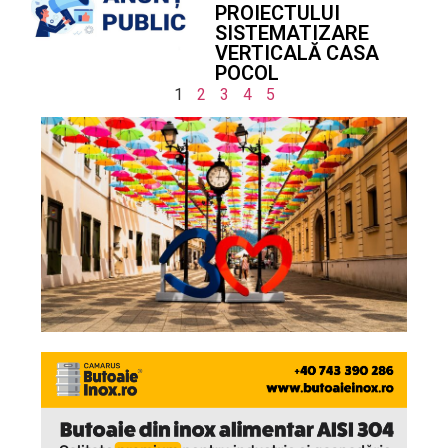
PROIECTULUI
SISTEMATIZARE
VERTICALĂ CASA
POCOL
1
2
3
4
5