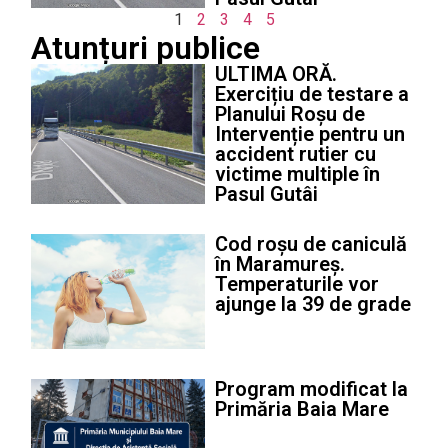
1
2
3
4
5
Atunțuri publice
ULTIMA ORĂ.
Exercițiu de testare a
Planului Roșu de
Intervenție pentru un
accident rutier cu
victime multiple în
Pasul Gutâi
Cod roșu de caniculă
în Maramureș.
Temperaturile vor
ajunge la 39 de grade
Program modificat la
Primăria Baia Mare