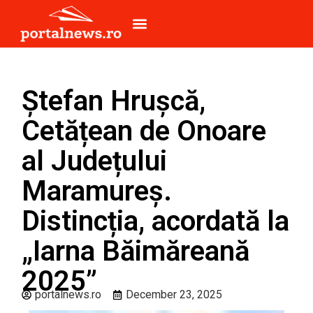
Ștefan Hrușcă,
Cetățean de Onoare
al Județului
Maramureș.
Distincția, acordată la
„Iarna Băimăreană
2025”
portalnews.ro
December 23, 2025