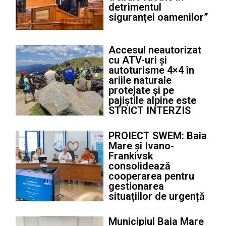
detrimentul
siguranței oamenilor”
Accesul neautorizat
cu ATV-uri și
autoturisme 4×4 în
ariile naturale
protejate și pe
pajiștile alpine este
STRICT INTERZIS
PROIECT SWEM: Baia
Mare și Ivano-
Frankivsk
consolidează
cooperarea pentru
gestionarea
situațiilor de urgență
Municipiul Baia Mare