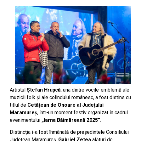
Artistul
Ștefan Hrușcă
, una dintre vocile-emblemă ale
muzicii folk și ale colindului românesc, a fost distins cu
titlul de
Cetățean de Onoare al Județului
Maramureș
, într-un moment festiv organizat în cadrul
evenimentului
„Iarna Băimăreană 2025”
.
Distincția i-a fost înmânată de președintele Consiliului
Județean Maramureș,
Gabriel Zetea
alături de