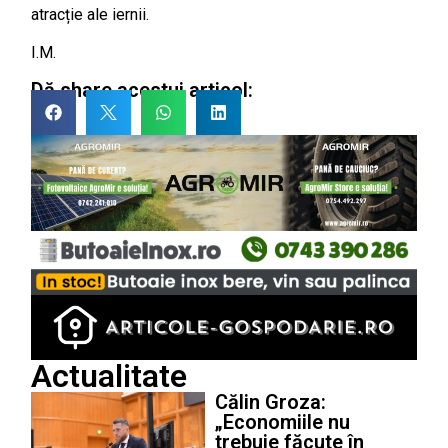
atracție ale iernii.
I.M.
Dă share acestui articol:
Actualitate
Călin Groza:
„Economiile nu
trebuie făcute în