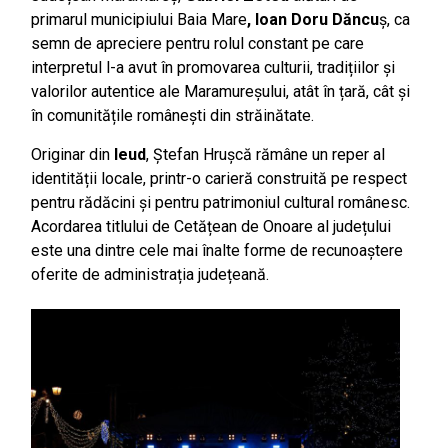
primarul municipiului Baia Mare
, Ioan Doru Dăncu
ș, ca
semn de apreciere pentru rolul constant pe care
interpretul l-a avut în promovarea culturii, tradițiilor și
valorilor autentice ale Maramureșului, atât în țară, cât și
în comunitățile românești din străinătate.
Originar din
Ieud
, Ștefan Hrușcă rămâne un reper al
identității locale, printr-o carieră construită pe respect
pentru rădăcini și pentru patrimoniul cultural românesc.
Acordarea titlului de Cetățean de Onoare al județului
este una dintre cele mai înalte forme de recunoaștere
oferite de administrația județeană.