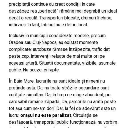
precipitații continue au creat condiții în care
deszăpezirea „perfectă” rămâne mai degrabă un ideal
decât o regulă. Transporturi blocate, drumuri închise,
întârzieri în lanț, tabloul nu e deloc local.
Inclusiv în municipii considerate modele, precum
Oradea sau Cluj-Napoca, au existat momente
complicate: autobuze rămase înzăpezite, trafic dat
peste cap, intervenții reluate de mai multe ori pe
aceeași arteră. Situații documentate, vizibile, asumate
public. Nu scuze, ci fapte.
În Baia Mare, lucrurile nu sunt ideale și nimeni nu
pretinde asta. Da, nu toate străzile secundare sunt
curățate simultan. Da, în timp ce ninge abundent, pe
carosabil rămâne zăpadă. Da, parcările nu arată peste
tot așa cum ne-am dori. Dar, la fel de adevărat este un
lucru:
orașul nu este paralizat
. Circulația se
desfășoară, transportul public funcționează, nu vorbim