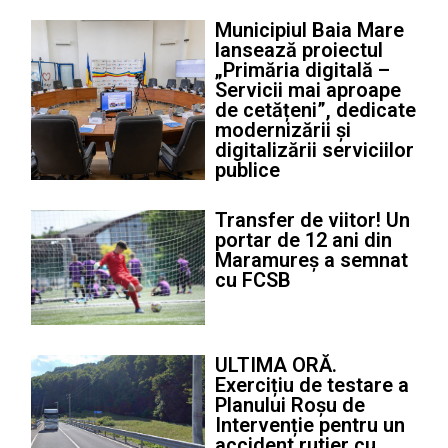
Municipiul Baia Mare
lansează proiectul
„Primăria digitală –
Servicii mai aproape
de cetățeni”, dedicate
modernizării și
digitalizării serviciilor
publice
Transfer de viitor! Un
portar de 12 ani din
Maramureș a semnat
cu FCSB
ULTIMA ORĂ.
Exercițiu de testare a
Planului Roșu de
Intervenție pentru un
accident rutier cu