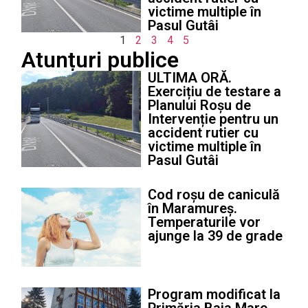
victime multiple în
Pasul Gutâi
1
2
3
4
5
Atunțuri publice
ULTIMA ORĂ.
Exercițiu de testare a
Planului Roșu de
Intervenție pentru un
accident rutier cu
victime multiple în
Pasul Gutâi
Cod roșu de caniculă
în Maramureș.
Temperaturile vor
ajunge la 39 de grade
Program modificat la