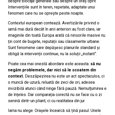
despre blocaje generale sau despre un oraș oprit.
Intervențiile sunt în teren, repetate, adaptate unui
fenomen care nu se oprește peste noapte.
Contextul european contează. Avertizările privind o
iarnă mai dură decât în anii anteriori au fost clare, iar
imaginile din toată Europa arată că ninsorile masive nu
țin cont de bugete, reputații sau clasamente urbane.
Sunt fenomene care depășesc planurile standard și
obligă la intervenții continue, nu la soluții „instant”.
Poate cea mai onestă abordare este aceasta:
să nu
negăm problemele, dar nici să le scoatem din
context
.
Deszăpezirea nu este un act spectaculos, ci
o muncă de uzură, reluată de zeci de ori, adesea
invizibilă atunci când ninge fără pauză. Nemulțumirea e
de înțeles. Dar comparația corectă nu se face cu o zi
senină dintr-un pliant, ci cu realitatea din jur.
Iarna nu alege. Orașele încearcă să țină pasul. Unele