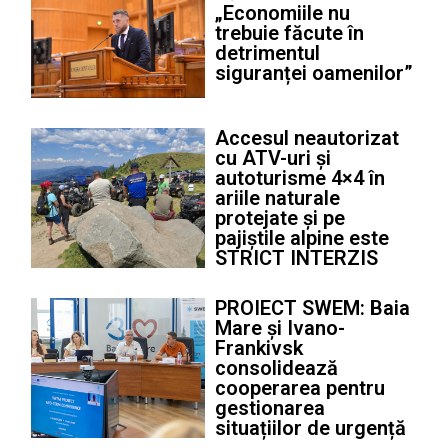
„Economiile nu
trebuie făcute în
detrimentul
siguranței oamenilor”
Accesul neautorizat
cu ATV-uri și
autoturisme 4×4 în
ariile naturale
protejate și pe
pajiștile alpine este
STRICT INTERZIS
PROIECT SWEM: Baia
Mare și Ivano-
Frankivsk
consolidează
cooperarea pentru
gestionarea
situațiilor de urgență