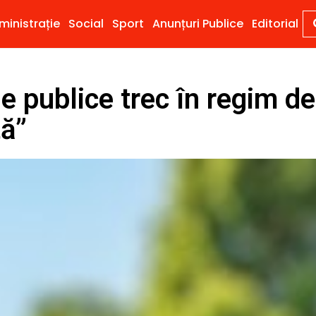
ministrație
Social
Sport
Anunțuri Publice
Editorial
le publice trec în regim de
tă”