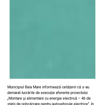
Municipiul Baia Mare informează cetățenii că s-au
demarat lucrările de execuție aferente proiectului
„Montare și alimentare cu energie electrică – 46 de
stații de reîncărcare pentru autovehicule electrice”, în