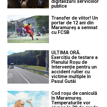
digitalizării serviciilor
publice
Transfer de viitor! Un
portar de 12 ani din
Maramureș a semnat
cu FCSB
ULTIMA ORĂ.
Exercițiu de testare a
Planului Roșu de
Intervenție pentru un
accident rutier cu
victime multiple în
Pasul Gutâi
Cod roșu de caniculă
în Maramureș.
Temperaturile vor