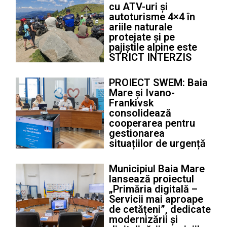
cu ATV-uri și
autoturisme 4×4 în
ariile naturale
protejate și pe
pajiștile alpine este
STRICT INTERZIS
PROIECT SWEM: Baia
Mare și Ivano-
Frankivsk
consolidează
cooperarea pentru
gestionarea
situațiilor de urgență
Municipiul Baia Mare
lansează proiectul
„Primăria digitală –
Servicii mai aproape
de cetățeni”, dedicate
modernizării și