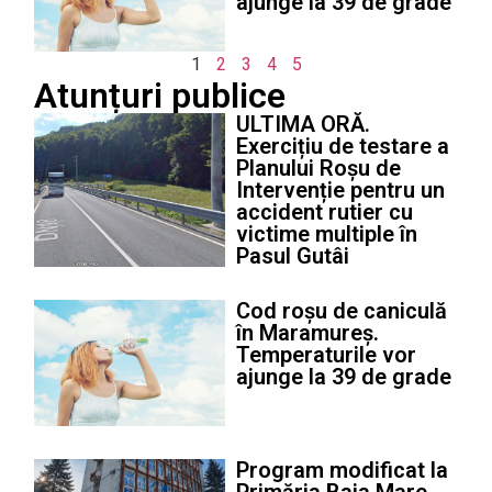
ajunge la 39 de grade
1
2
3
4
5
Atunțuri publice
ULTIMA ORĂ.
Exercițiu de testare a
Planului Roșu de
Intervenție pentru un
accident rutier cu
victime multiple în
Pasul Gutâi
Cod roșu de caniculă
în Maramureș.
Temperaturile vor
ajunge la 39 de grade
Program modificat la