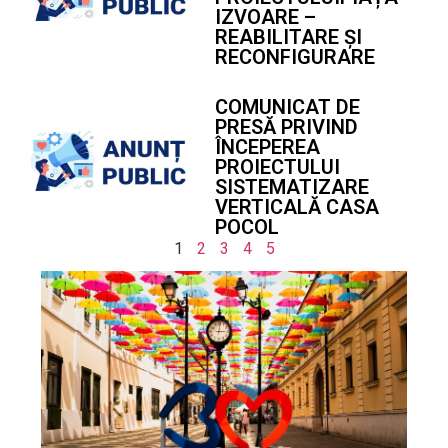
IZVOARE –
REABILITARE ȘI
RECONFIGURARE
COMUNICAT DE
PRESĂ PRIVIND
ÎNCEPEREA
PROIECTULUI
SISTEMATIZARE
VERTICALĂ CASA
POCOL
1
2
3
4
5