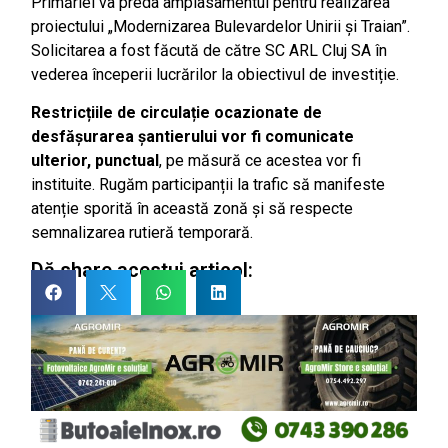
Primăriei va preda amplasamentul pentru realizarea
proiectului „Modernizarea Bulevardelor Unirii și Traian”.
Solicitarea a fost făcută de către SC ARL Cluj SA în
vederea începerii lucrărilor la obiectivul de investiție.
Restricțiile de circulație ocazionate de
desfășurarea șantierului vor fi comunicate
ulterior, punctual
, pe măsură ce acestea vor fi
instituite. Rugăm participanții la trafic să manifeste
atenție sporită în această zonă și să respecte
semnalizarea rutieră temporară.
Dă share acestui articol: