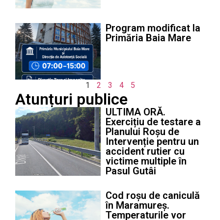
Program modificat la
Primăria Baia Mare
1
2
3
4
5
Atunțuri publice
ULTIMA ORĂ.
Exercițiu de testare a
Planului Roșu de
Intervenție pentru un
accident rutier cu
victime multiple în
Pasul Gutâi
Cod roșu de caniculă
în Maramureș.
Temperaturile vor