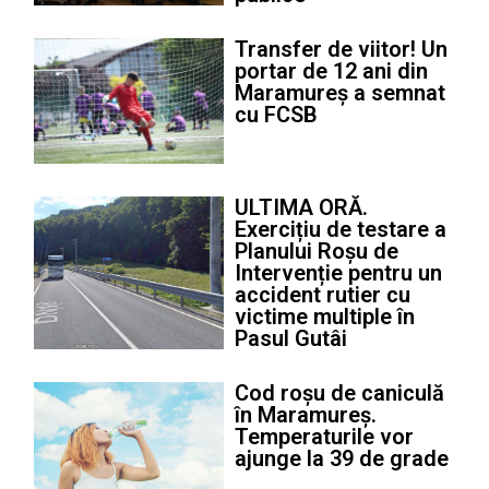
Transfer de viitor! Un
portar de 12 ani din
Maramureș a semnat
cu FCSB
ULTIMA ORĂ.
Exercițiu de testare a
Planului Roșu de
Intervenție pentru un
accident rutier cu
victime multiple în
Pasul Gutâi
Cod roșu de caniculă
în Maramureș.
Temperaturile vor
ajunge la 39 de grade