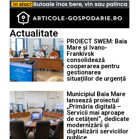
Actualitate
PROIECT SWEM: Baia
Mare și Ivano-
Frankivsk
consolidează
cooperarea pentru
gestionarea
situațiilor de urgență
Municipiul Baia Mare
lansează proiectul
„Primăria digitală –
Servicii mai aproape
de cetățeni”, dedicate
modernizării și
digitalizării serviciilor
publice