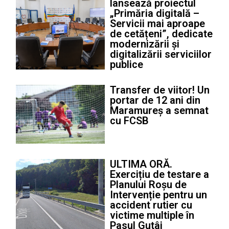
lansează proiectul
„Primăria digitală –
Servicii mai aproape
de cetățeni”, dedicate
modernizării și
digitalizării serviciilor
publice
Transfer de viitor! Un
portar de 12 ani din
Maramureș a semnat
cu FCSB
ULTIMA ORĂ.
Exercițiu de testare a
Planului Roșu de
Intervenție pentru un
accident rutier cu
victime multiple în
Pasul Gutâi