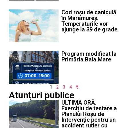
Cod roșu de caniculă
în Maramureș.
Temperaturile vor
ajunge la 39 de grade
Program modificat la
Primăria Baia Mare
1
2
3
4
5
Atunțuri publice
ULTIMA ORĂ.
Exercițiu de testare a
Planului Roșu de
Intervenție pentru un
accident rutier cu