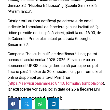
Gimnazială ”Nicolae Bălcescu” și Școala Gimnazială
”Avram Iancu”.
Câștigătorii au fost notificați pe adresele de email
indicate în formularul de înscriere și sunt invitați să își
ridice premiile de luni până vineri, până la ora 16:00, de
la Cabinetul Primarului, situat pe strada Gheorghe
Șincai nr. 37.
Campania ”Hai cu busul!” se desfășoară lunar, pe tot
parcursul anului școlar 2025-2026. Elevii care au un
abonament URBIS activ și doresc să participe se pot
înscrie până în data de 20 a fiecărei luni, prin formularul
online disponibil pe site-ul Primăriei
(
https://servicii.baiamare.ro:8443/formular/tombola.php
),
iar extragerile vor avea loc în data de 25 a fiecărei luni.
Dă share acestui articol: