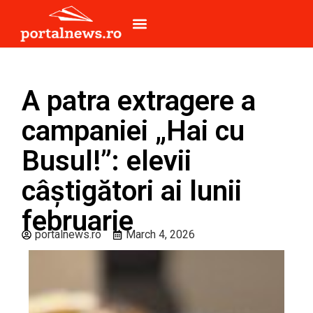
Breaking News
Anunțuri Publice
A patra extragere a
campaniei „Hai cu
Busul!”: elevii
câștigători ai lunii
februarie
portalnews.ro
March 4, 2026