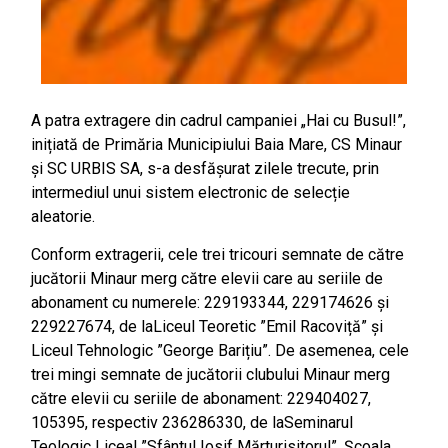
A patra extragere din cadrul campaniei „Hai cu Busul!”,
inițiată de Primăria Municipiului Baia Mare, CS Minaur
și SC URBIS SA, s-a desfășurat zilele trecute, prin
intermediul unui sistem electronic de selecție
aleatorie.
Conform extragerii, cele trei tricouri semnate de către
jucătorii Minaur merg către elevii care au seriile de
abonament cu numerele: 229193344, 229174626 și
229227674, de laLiceul Teoretic ”Emil Racoviță” și
Liceul Tehnologic ”George Barițiu”. De asemenea, cele
trei mingi semnate de jucătorii clubului Minaur merg
către elevii cu seriile de abonament: 229404027,
105395, respectiv 236286330, de laSeminarul
Teologic Liceal ”Sfântul Iosif Mărturisitorul”, Școala