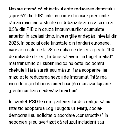
Nazare afirmă că obiectivul este reducerea deficitului
„spre 6% din PIB”, într-un context în care presiunile
rămân mari, iar costurile cu dobânzile ar urca cu circa
0,5% din PIB din cauza împrumuturilor acumulate
anterior. În același timp, investițiile ar depăși nivelul din
2025, în special cele finanțate din fonduri europene,
care ar crește de la 78 de miliarde de lei la peste 100
de miliarde de lei. „Trebuie să avem un buget realist”,
mai transmite el, subliniind că nu este loc pentru
cheltuieli fără sursă sau măsuri fără acoperire, iar
miza este reducerea nevoii de împrumut, întărirea
încrederii și obținerea unei finanțări mai avantajoase,
„pentru un trai cu adevărat mai bun”.
În paralel, PSD le cere partenerilor de coaliție să nu
întârzie adoptarea Legii bugetului. Marți, social-
democrații au solicitat o abordare „constructivă” în
negocieri și au avertizat că refuzul includerii sau