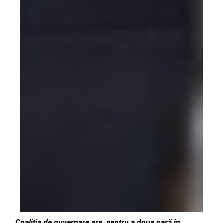
Coaliția de guvernare are, pentru a doua oară în