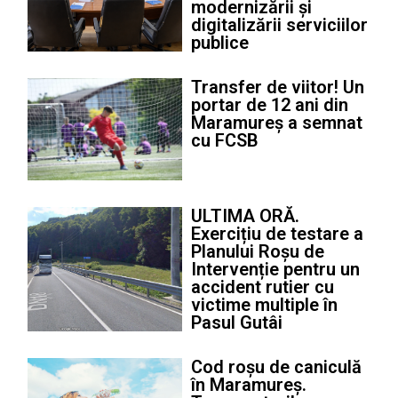
modernizării și
digitalizării serviciilor
publice
Transfer de viitor! Un
portar de 12 ani din
Maramureș a semnat
cu FCSB
ULTIMA ORĂ.
Exercițiu de testare a
Planului Roșu de
Intervenție pentru un
accident rutier cu
victime multiple în
Pasul Gutâi
Cod roșu de caniculă
în Maramureș.