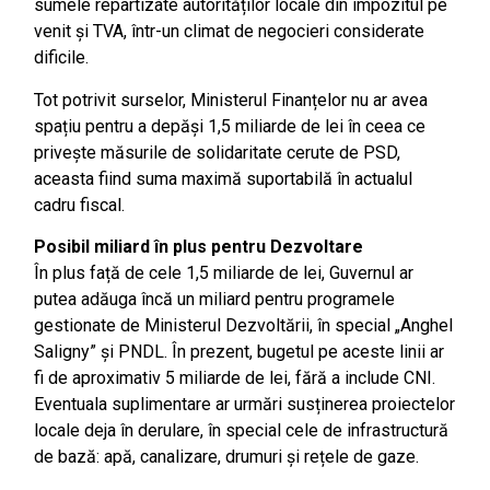
sumele repartizate autorităților locale din impozitul pe
venit și TVA, într-un climat de negocieri considerate
dificile.
Tot potrivit surselor, Ministerul Finanțelor nu ar avea
spațiu pentru a depăși 1,5 miliarde de lei în ceea ce
privește măsurile de solidaritate cerute de PSD,
aceasta fiind suma maximă suportabilă în actualul
cadru fiscal.
Posibil miliard în plus pentru Dezvoltare
În plus față de cele 1,5 miliarde de lei, Guvernul ar
putea adăuga încă un miliard pentru programele
gestionate de Ministerul Dezvoltării, în special „Anghel
Saligny” și PNDL. În prezent, bugetul pe aceste linii ar
fi de aproximativ 5 miliarde de lei, fără a include CNI.
Eventuala suplimentare ar urmări susținerea proiectelor
locale deja în derulare, în special cele de infrastructură
de bază: apă, canalizare, drumuri și rețele de gaze.