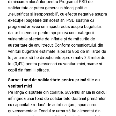
diminuarea alocărilor pentru Programul PSD de
solidaritate ar putea genera un blocaj politic
„nejustificat și iresponsabil”, cu efecte negative asupra
execuției bugetare din acest an. PSD susține că
programul ar avea un impact redus asupra bugetului,
dar ar fi necesar pentru sprijinirea unor categorii
vulnerabile afectate de inflație și de măsurile de
austeritate de anul trecut. Conform comunicatului, din
venituri bugetare estimate la peste 860 de miliarde de
lei, ar urma să fie direcționate aproximativ 3,4 miliarde
lei (0,4%) pentru pensionari cu venituri mici, mame și
copii din familii sărace.
Surse: fond de solidaritate pentru primăriile cu
venituri mici
Pe lângă disputele din coaliție, Guvernul ar lua în calcul
înființarea unui fond de solidaritate destinat primăriilor
cu capacitate redusă de autofinanțare, spun surse
guvernamentale. Fondul ar urma să fie alimentat din