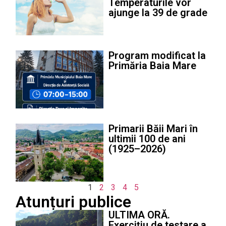
Temperaturile vor
ajunge la 39 de grade
Program modificat la
Primăria Baia Mare
Primarii Băii Mari în
ultimii 100 de ani
(1925–2026)
1
2
3
4
5
Atunțuri publice
ULTIMA ORĂ.
Exercițiu de testare a