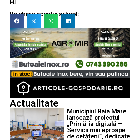
M.I.
Dă share acestui articol:
Actualitate
Municipiul Baia Mare
lansează proiectul
„Primăria digitală –
Servicii mai aproape
de cetățeni”, dedicate