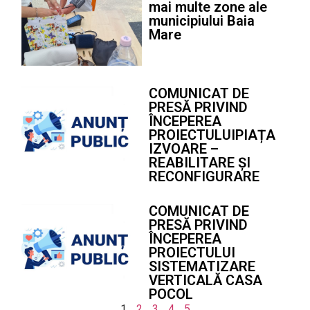
mai multe zone ale
municipiului Baia
Mare
COMUNICAT DE
PRESĂ PRIVIND
ÎNCEPEREA
PROIECTULUIPIAȚA
IZVOARE –
REABILITARE ȘI
RECONFIGURARE
COMUNICAT DE
PRESĂ PRIVIND
ÎNCEPEREA
PROIECTULUI
SISTEMATIZARE
VERTICALĂ CASA
POCOL
1
2
3
4
5