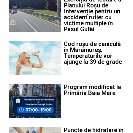
Planului Roșu de
Intervenție pentru un
accident rutier cu
victime multiple în
Pasul Gutâi
Cod roșu de caniculă
în Maramureș.
Temperaturile vor
ajunge la 39 de grade
Program modificat la
Primăria Baia Mare
Puncte de hidratare în