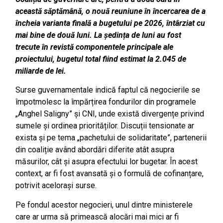
această săptămână, o nouă reuniune în încercarea de a
încheia varianta finală a bugetului pe 2026, întârziat cu
mai bine de două luni. La ședința de luni au fost
trecute în revistă componentele principale ale
proiectului, bugetul total fiind estimat la 2.045 de
miliarde de lei.
Surse guvernamentale indică faptul că negocierile se
împotmolesc la împărțirea fondurilor din programele
„Anghel Saligny” și CNI, unde există divergențe privind
sumele și ordinea priorităților. Discuții tensionate ar
exista și pe tema „pachetului de solidaritate”, partenerii
din coaliție având abordări diferite atât asupra
măsurilor, cât și asupra efectului lor bugetar. În acest
context, ar fi fost avansată și o formulă de cofinanțare,
potrivit acelorași surse.
Pe fondul acestor negocieri, unul dintre ministerele
care ar urma să primească alocări mai mici ar fi