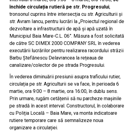
închide circulația rutieră pe
str. Progresului
,
tronsonul cuprins între intersecția cu str. Agriculturii și
str. Avram Iancu, pentru lucrări la „Proiectul regional de
dezvoltare a infrastructurii de apă și apă uzată în
Municipiul Baia Mare-C.L. 06”. Măsura a fost solicitată
de către SC DIMEX 2000 COMPANY SRL în vederea
executării lucrărilor pentru realizarea racordului străzii
Barbu Ștefănescu Delavrancea la rețeaua de
canalizare/colector de pe strada Progresului.
În vederea diminuării presiunii asupra traficului rutier,
circulația pe str. Agriculturii se va face, în perioada 6
martie, ora 9:00 – 8 martie, ora 16:00, în dublu sens.
Prin urmare, rugăm cetățenii să nu parcheze mașinile
pe stradă în acest interval. Constructorul, în colaborare
cu Poliția Locală – Baia Mare, va monta indicatoare
rutiere temporare care să semnalizeze noua
organizare a circulației.