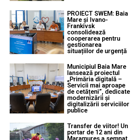
PROIECT SWEM: Baia
Mare și Ivano-
Frankivsk
consolidează
cooperarea pentru
gestionarea
situațiilor de urgență
Municipiul Baia Mare
lansează proiectul
„Primăria digitală –
Servicii mai aproape
de cetățeni”, dedicate
modernizării și
digitalizării serviciilor
publice
Transfer de viitor! Un
portar de 12 ani din
Maramureș a semnat