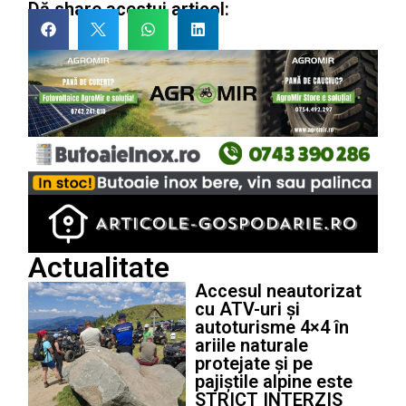
Dă share acestui articol:
Actualitate
Accesul neautorizat
cu ATV-uri și
autoturisme 4×4 în
ariile naturale
protejate și pe
pajiștile alpine este
STRICT INTERZIS