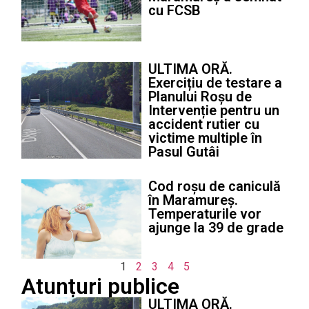
cu FCSB
ULTIMA ORĂ.
Exercițiu de testare a
Planului Roșu de
Intervenție pentru un
accident rutier cu
victime multiple în
Pasul Gutâi
Cod roșu de caniculă
în Maramureș.
Temperaturile vor
ajunge la 39 de grade
1
2
3
4
5
Atunțuri publice
ULTIMA ORĂ.