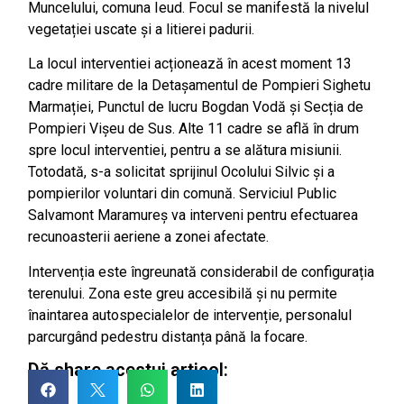
Muncelului, comuna Ieud. Focul se manifestă la nivelul
vegetației uscate și a litierei padurii.
La locul interventiei acționează în acest moment 13
cadre militare de la Detașamentul de Pompieri Sighetu
Marmației, Punctul de lucru Bogdan Vodă și Secția de
Pompieri Vișeu de Sus. Alte 11 cadre se află în drum
spre locul interventiei, pentru a se alătura misiunii.
Totodată, s-a solicitat sprijinul Ocolului Silvic și a
pompierilor voluntari din comună. Serviciul Public
Salvamont Maramureș va interveni pentru efectuarea
recunoasterii aeriene a zonei afectate.
Intervenția este îngreunată considerabil de configurația
terenului. Zona este greu accesibilă și nu permite
înaintarea autospecialelor de intervenție, personalul
parcurgând pedestru distanța până la focare.
Dă share acestui articol: