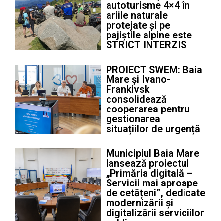
autoturisme 4×4 în
ariile naturale
protejate și pe
pajiștile alpine este
STRICT INTERZIS
PROIECT SWEM: Baia
Mare și Ivano-
Frankivsk
consolidează
cooperarea pentru
gestionarea
situațiilor de urgență
Municipiul Baia Mare
lansează proiectul
„Primăria digitală –
Servicii mai aproape
de cetățeni”, dedicate
modernizării și
digitalizării serviciilor