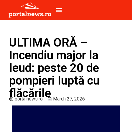
ULTIMA ORĂ –
Incendiu major la
Ieud: peste 20 de
pompieri luptă cu
flăcările
portalnews.ro
March 27, 2026