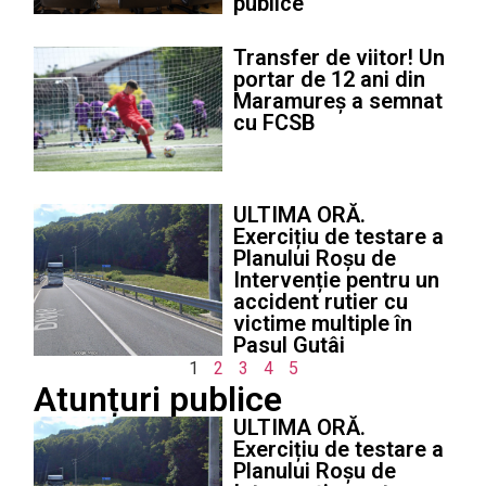
publice
Transfer de viitor! Un
portar de 12 ani din
Maramureș a semnat
cu FCSB
ULTIMA ORĂ.
Exercițiu de testare a
Planului Roșu de
Intervenție pentru un
accident rutier cu
victime multiple în
Pasul Gutâi
1
2
3
4
5
Atunțuri publice
ULTIMA ORĂ.
Exercițiu de testare a
Planului Roșu de