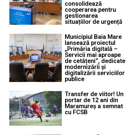
consolidează
cooperarea pentru
gestionarea
situațiilor de urgență
Municipiul Baia Mare
lansează proiectul
„Primăria digitală –
Servicii mai aproape
de cetățeni”, dedicate
modernizării și
digitalizării serviciilor
publice
Transfer de viitor! Un
portar de 12 ani din
Maramureș a semnat
cu FCSB