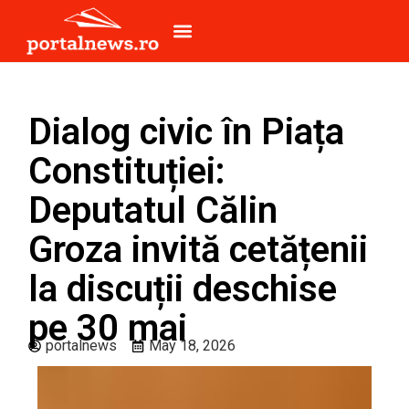
Dialog civic în Piața
Constituției:
Deputatul Călin
Groza invită cetățenii
la discuții deschise
pe 30 mai
portalnews
May 18, 2026