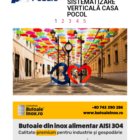
SISTEMATIZARE
VERTICALĂ CASA
POCOL
1
2
3
4
5