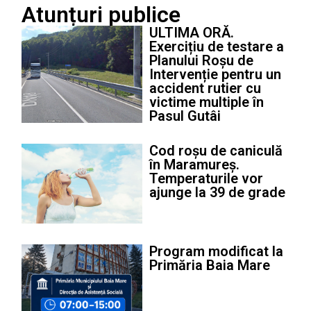
Atunțuri publice
ULTIMA ORĂ.
Exercițiu de testare a
Planului Roșu de
Intervenție pentru un
accident rutier cu
victime multiple în
Pasul Gutâi
Cod roșu de caniculă
în Maramureș.
Temperaturile vor
ajunge la 39 de grade
Program modificat la
Primăria Baia Mare