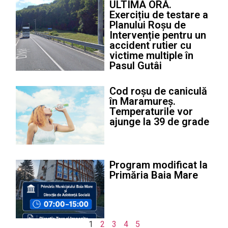
ULTIMA ORĂ.
Exercițiu de testare a
Planului Roșu de
Intervenție pentru un
accident rutier cu
victime multiple în
Pasul Gutâi
Cod roșu de caniculă
în Maramureș.
Temperaturile vor
ajunge la 39 de grade
Program modificat la
Primăria Baia Mare
1
2
3
4
5