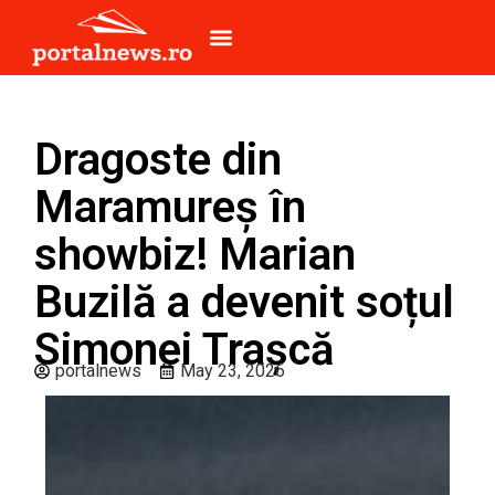
Dragoste din
Maramureș în
showbiz! Marian
Buzilă a devenit soțul
Simonei Trașcă
portalnews
May 23, 2026