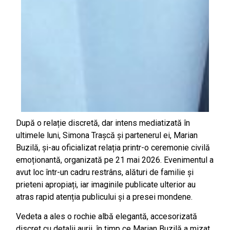
După o relație discretă, dar intens mediatizată în
ultimele luni, Simona Trașcă și partenerul ei, Marian
Buzilă, și-au oficializat relația printr-o ceremonie civilă
emoționantă, organizată pe 21 mai 2026. Evenimentul a
avut loc într-un cadru restrâns, alături de familie și
prieteni apropiați, iar imaginile publicate ulterior au
atras rapid atenția publicului și a presei mondene.
Vedeta a ales o rochie albă elegantă, accesorizată
discret cu detalii aurii, în timp ce Marian Buzilă a mizat