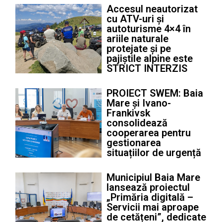
Accesul neautorizat
cu ATV-uri și
autoturisme 4×4 în
ariile naturale
protejate și pe
pajiștile alpine este
STRICT INTERZIS
PROIECT SWEM: Baia
Mare și Ivano-
Frankivsk
consolidează
cooperarea pentru
gestionarea
situațiilor de urgență
Municipiul Baia Mare
lansează proiectul
„Primăria digitală –
Servicii mai aproape
de cetățeni”, dedicate