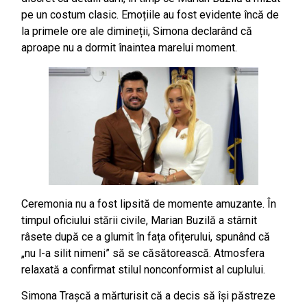
pe un costum clasic. Emoțiile au fost evidente încă de
la primele ore ale dimineții, Simona declarând că
aproape nu a dormit înaintea marelui moment.
Ceremonia nu a fost lipsită de momente amuzante. În
timpul oficiului stării civile, Marian Buzilă a stârnit
râsete după ce a glumit în fața ofițerului, spunând că
„nu l-a silit nimeni” să se căsătorească. Atmosfera
relaxată a confirmat stilul nonconformist al cuplului.
Simona Trașcă a mărturisit că a decis să își păstreze