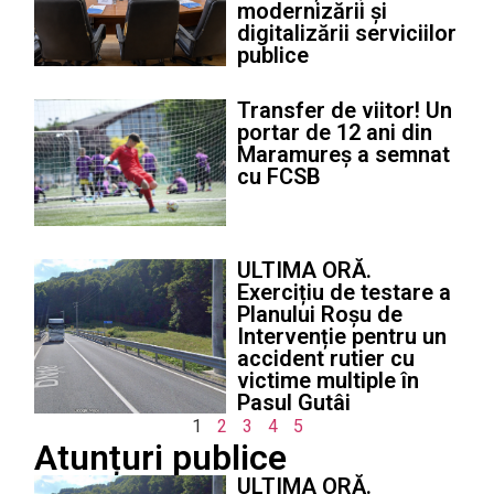
modernizării și
digitalizării serviciilor
publice
Transfer de viitor! Un
portar de 12 ani din
Maramureș a semnat
cu FCSB
ULTIMA ORĂ.
Exercițiu de testare a
Planului Roșu de
Intervenție pentru un
accident rutier cu
victime multiple în
Pasul Gutâi
1
2
3
4
5
Atunțuri publice
ULTIMA ORĂ.