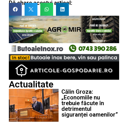
Dă share acestui articol:
Actualitate
Călin Groza:
„Economiile nu
trebuie făcute în
detrimentul
siguranței oamenilor”