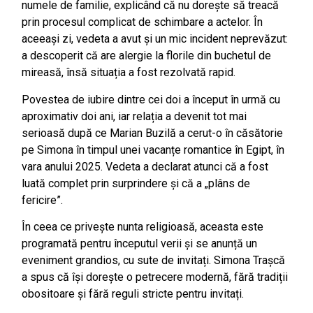
numele de familie, explicând că nu dorește să treacă
prin procesul complicat de schimbare a actelor. În
aceeași zi, vedeta a avut și un mic incident neprevăzut:
a descoperit că are alergie la florile din buchetul de
mireasă, însă situația a fost rezolvată rapid.
Povestea de iubire dintre cei doi a început în urmă cu
aproximativ doi ani, iar relația a devenit tot mai
serioasă după ce Marian Buzilă a cerut-o în căsătorie
pe Simona în timpul unei vacanțe romantice în Egipt, în
vara anului 2025. Vedeta a declarat atunci că a fost
luată complet prin surprindere și că a „plâns de
fericire”.
În ceea ce privește nunta religioasă, aceasta este
programată pentru începutul verii și se anunță un
eveniment grandios, cu sute de invitați. Simona Trașcă
a spus că își dorește o petrecere modernă, fără tradiții
obositoare și fără reguli stricte pentru invitați.