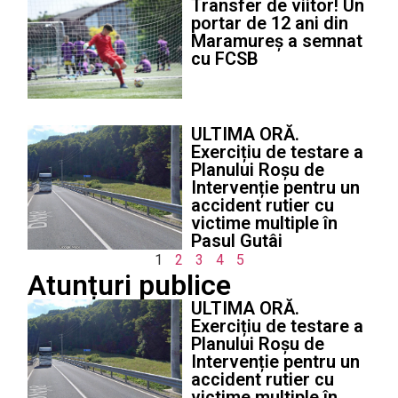
Transfer de viitor! Un
portar de 12 ani din
Maramureș a semnat
cu FCSB
ULTIMA ORĂ.
Exercițiu de testare a
Planului Roșu de
Intervenție pentru un
accident rutier cu
victime multiple în
Pasul Gutâi
1
2
3
4
5
Atunțuri publice
ULTIMA ORĂ.
Exercițiu de testare a
Planului Roșu de
Intervenție pentru un
accident rutier cu
victime multiple în