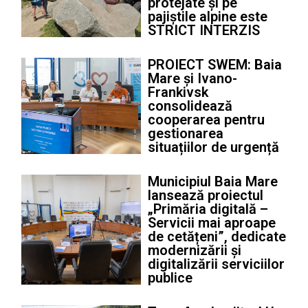
protejate și pe
pajiștile alpine este
STRICT INTERZIS
PROIECT SWEM: Baia
Mare și Ivano-
Frankivsk
consolidează
cooperarea pentru
gestionarea
situațiilor de urgență
Municipiul Baia Mare
lansează proiectul
„Primăria digitală –
Servicii mai aproape
de cetățeni”, dedicate
modernizării și
digitalizării serviciilor
publice