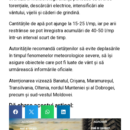
torențiale, descărcări electrice, intensificări ale
vântului, vijelii și căderi de grindină.
Cantitățile de apă pot ajunge la 15-25 l/mp, iar pe arii
restrânse se pot înregistra acumulări de 40-50 l/mp
într-un interval scurt de timp.
Autoritățile recomandă cetățenilor să evite deplasările
în timpul fenomenelor meteorologice severe, să își
asigure obiectele care pot fi luate de vânt și să
urmărească informările oficiale.
Atenționarea vizează Banatul, Crișana, Maramureșul,
Transilvania, Oltenia, nordul Munteniei și al Dobrogei,
precum și sud-vestul Moldovei.
Dă share acestui articol: