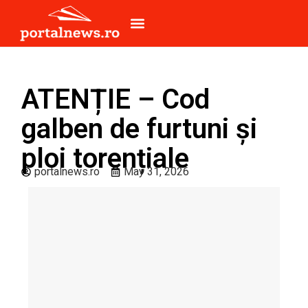
ATENȚIE – Cod
galben de furtuni și
ploi torențiale
portalnews.ro
May 31, 2026