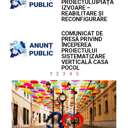
PROIECTULUIPIAȚA
IZVOARE –
REABILITARE ȘI
RECONFIGURARE
COMUNICAT DE
PRESĂ PRIVIND
ÎNCEPEREA
PROIECTULUI
SISTEMATIZARE
VERTICALĂ CASA
POCOL
1
2
3
4
5