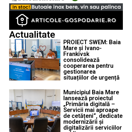
Actualitate
PROIECT SWEM: Baia
Mare și Ivano-
Frankivsk
consolidează
cooperarea pentru
gestionarea
situațiilor de urgență
Municipiul Baia Mare
lansează proiectul
„Primăria digitală –
Servicii mai aproape
de cetățeni”, dedicate
modernizării și
digitalizării serviciilor