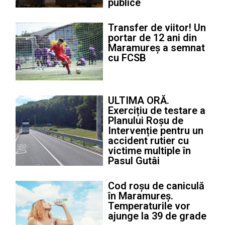
publice
Transfer de viitor! Un
portar de 12 ani din
Maramureș a semnat
cu FCSB
ULTIMA ORĂ.
Exercițiu de testare a
Planului Roșu de
Intervenție pentru un
accident rutier cu
victime multiple în
Pasul Gutâi
Cod roșu de caniculă
în Maramureș.
Temperaturile vor
ajunge la 39 de grade