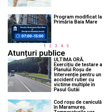
Program modificat la
Primăria Baia Mare
1
2
3
4
5
Atunțuri publice
ULTIMA ORĂ.
Exercițiu de testare a
Planului Roșu de
Intervenție pentru un
accident rutier cu
victime multiple în
Pasul Gutâi
Cod roșu de caniculă
în Maramureș.
Temperaturile vor