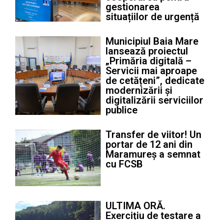
gestionarea
situațiilor de urgență
Municipiul Baia Mare
lansează proiectul
„Primăria digitală –
Servicii mai aproape
de cetățeni”, dedicate
modernizării și
digitalizării serviciilor
publice
Transfer de viitor! Un
portar de 12 ani din
Maramureș a semnat
cu FCSB
ULTIMA ORĂ.
Exercițiu de testare a