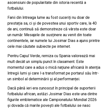
ascensiuni de popularitate din istoria recentă a
fotbalului.
Fanii din întreaga lume au fost cuceriți nu doar de
prestația sa, ci și de povestea unui sportiv care, la 40
de ani, continuă să demonstreze că vârsta este doar
un număr. Mesajele de susținere au venit din toate
continentele, iar numele lui Josimar Dias a ajuns printre
cele mai căutate subiecte pe internet.
Pentru Capul Verde, remiza cu Spania valorează mai
mult decât un simplu punct în clasament. Este
momentul care a adus o mică națiune africană în atenția
întregii lumi și care l-a transformat pe portarul său într-
un simbol al determinării și al performanței.
Dacă până ieri era cunoscut în principal de suporterii
fotbalului african, astăzi Josimar Dias este una dintre
figurile emblematice ale Campionatului Mondial 2026
și dovada că marile povești ale fotbalului se nasc