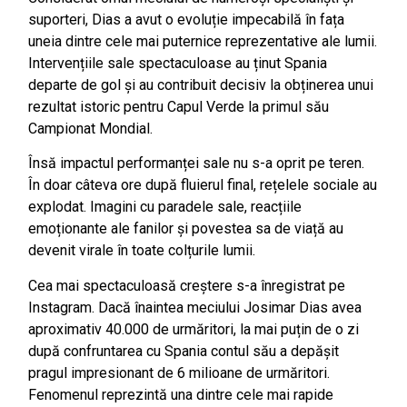
suporteri, Dias a avut o evoluție impecabilă în fața
uneia dintre cele mai puternice reprezentative ale lumii.
Intervențiile sale spectaculoase au ținut Spania
departe de gol și au contribuit decisiv la obținerea unui
rezultat istoric pentru Capul Verde la primul său
Campionat Mondial.
Însă impactul performanței sale nu s-a oprit pe teren.
În doar câteva ore după fluierul final, rețelele sociale au
explodat. Imagini cu paradele sale, reacțiile
emoționante ale fanilor și povestea sa de viață au
devenit virale în toate colțurile lumii.
Cea mai spectaculoasă creștere s-a înregistrat pe
Instagram. Dacă înaintea meciului Josimar Dias avea
aproximativ 40.000 de urmăritori, la mai puțin de o zi
după confruntarea cu Spania contul său a depășit
pragul impresionant de 6 milioane de urmăritori.
Fenomenul reprezintă una dintre cele mai rapide