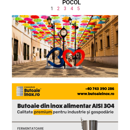
POCOL
1
2
3
4
5