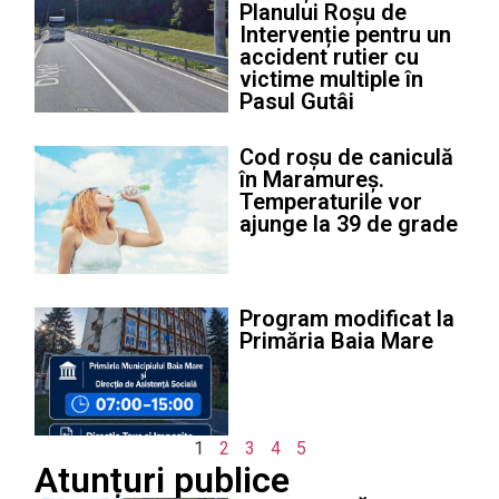
Planului Roșu de
Intervenție pentru un
accident rutier cu
victime multiple în
Pasul Gutâi
Cod roșu de caniculă
în Maramureș.
Temperaturile vor
ajunge la 39 de grade
Program modificat la
Primăria Baia Mare
1
2
3
4
5
Atunțuri publice