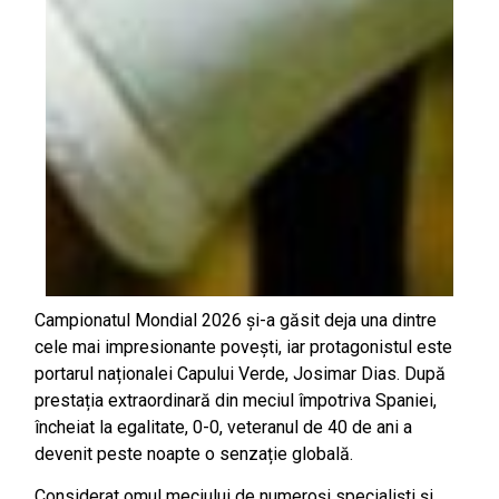
Campionatul Mondial 2026 și-a găsit deja una dintre
cele mai impresionante povești, iar protagonistul este
portarul naționalei Capului Verde, Josimar Dias. După
prestația extraordinară din meciul împotriva Spaniei,
încheiat la egalitate, 0-0, veteranul de 40 de ani a
devenit peste noapte o senzație globală.
Considerat omul meciului de numeroși specialiști și