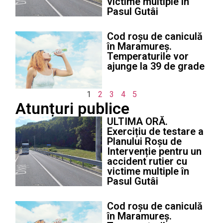
victime multiple în
Pasul Gutâi
Cod roșu de caniculă
în Maramureș.
Temperaturile vor
ajunge la 39 de grade
1
2
3
4
5
Atunțuri publice
ULTIMA ORĂ.
Exercițiu de testare a
Planului Roșu de
Intervenție pentru un
accident rutier cu
victime multiple în
Pasul Gutâi
Cod roșu de caniculă
în Maramureș.