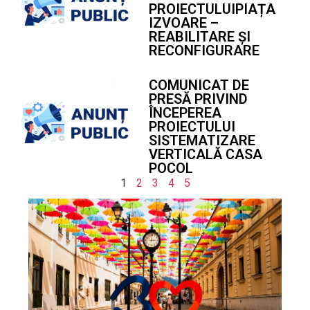
PROIECTULUIPIAȚA
IZVOARE –
REABILITARE ȘI
RECONFIGURARE
COMUNICAT DE
PRESĂ PRIVIND
ÎNCEPEREA
PROIECTULUI
SISTEMATIZARE
VERTICALĂ CASA
POCOL
1
2
3
4
5