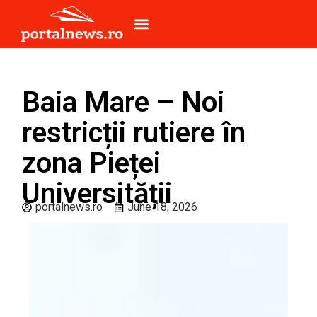
Baia Mare – Noi
restricții rutiere în
zona Pieței
Universității
portalnews.ro
June 18, 2026