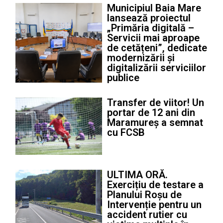
Municipiul Baia Mare
lansează proiectul
„Primăria digitală –
Servicii mai aproape
de cetățeni”, dedicate
modernizării și
digitalizării serviciilor
publice
Transfer de viitor! Un
portar de 12 ani din
Maramureș a semnat
cu FCSB
ULTIMA ORĂ.
Exercițiu de testare a
Planului Roșu de
Intervenție pentru un
accident rutier cu