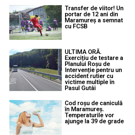
Transfer de viitor! Un
portar de 12 ani din
Maramureș a semnat
cu FCSB
ULTIMA ORĂ.
Exercițiu de testare a
Planului Roșu de
Intervenție pentru un
accident rutier cu
victime multiple în
Pasul Gutâi
Cod roșu de caniculă
în Maramureș.
Temperaturile vor
ajunge la 39 de grade