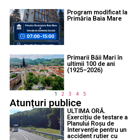
Program modificat la
Primăria Baia Mare
Primarii Băii Mari în
ultimii 100 de ani
(1925–2026)
1
2
3
4
5
Atunțuri publice
ULTIMA ORĂ.
Exercițiu de testare a
Planului Roșu de
Intervenție pentru un
accident rutier cu