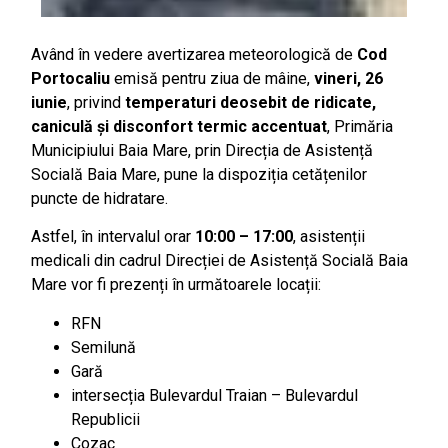
Având în vedere avertizarea meteorologică de
Cod
Portocaliu
emisă pentru ziua de mâine,
vineri, 26
iunie
, privind
temperaturi deosebit de ridicate,
caniculă și disconfort termic accentuat
, Primăria
Municipiului Baia Mare, prin Direcția de Asistență
Socială Baia Mare, pune la dispoziția cetățenilor
puncte de hidratare.
Astfel, în intervalul orar
10:00 – 17:00
, asistenții
medicali din cadrul Direcției de Asistență Socială Baia
Mare vor fi prezenți în următoarele locații:
RFN
Semilună
Gară
intersecția Bulevardul Traian – Bulevardul
Republicii
Cozac