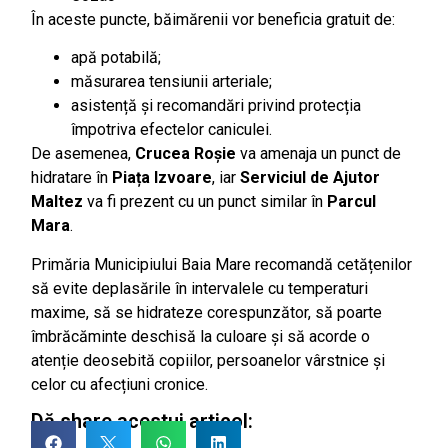
În aceste puncte, băimărenii vor beneficia gratuit de:
apă potabilă;
măsurarea tensiunii arteriale;
asistență și recomandări privind protecția
împotriva efectelor caniculei.
De asemenea,
Crucea Roșie
va amenaja un punct de
hidratare în
Piața Izvoare
, iar
Serviciul de Ajutor
Maltez
va fi prezent cu un punct similar în
Parcul
Mara
.
Primăria Municipiului Baia Mare recomandă cetățenilor
să evite deplasările în intervalele cu temperaturi
maxime, să se hidrateze corespunzător, să poarte
îmbrăcăminte deschisă la culoare și să acorde o
atenție deosebită copiilor, persoanelor vârstnice și
celor cu afecțiuni cronice.
Dă share acestui articol: