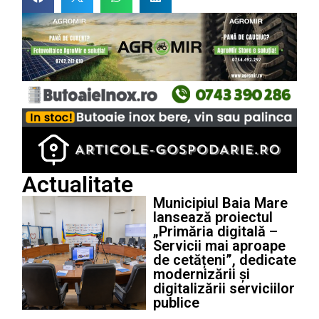
Actualitate
Municipiul Baia Mare
lansează proiectul
„Primăria digitală –
Servicii mai aproape
de cetățeni”, dedicate
modernizării și
digitalizării serviciilor
publice