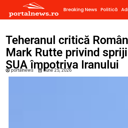
Breaking News
Politică
Ad
Teheranul critică Români
Mark Rutte privind sprij
SUA împotriva Iranului
portalnews
June 25, 2026