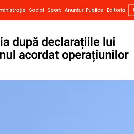
ministrație
Social
Sport
Anunțuri Publice
Editorial
a după declarațiile lui
inul acordat operațiunilor