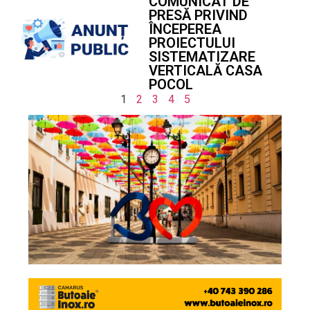
COMUNICAT DE
PRESĂ PRIVIND
ÎNCEPEREA
PROIECTULUI
SISTEMATIZARE
VERTICALĂ CASA
POCOL
1
2
3
4
5