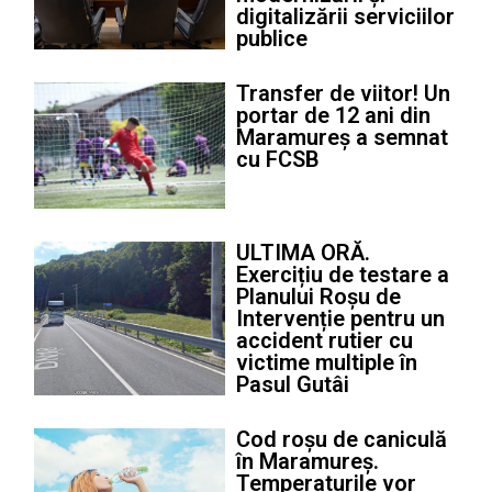
digitalizării serviciilor
publice
Transfer de viitor! Un
portar de 12 ani din
Maramureș a semnat
cu FCSB
ULTIMA ORĂ.
Exercițiu de testare a
Planului Roșu de
Intervenție pentru un
accident rutier cu
victime multiple în
Pasul Gutâi
Cod roșu de caniculă
în Maramureș.
Temperaturile vor