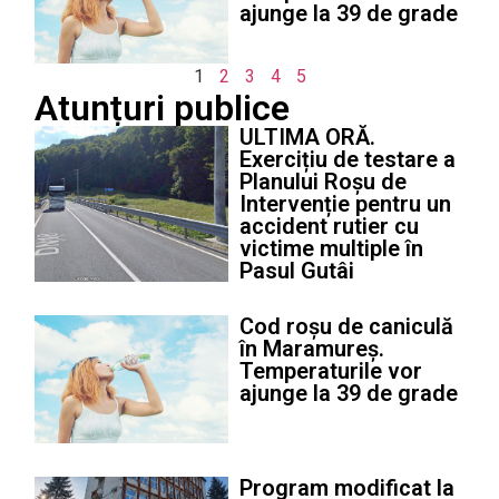
ajunge la 39 de grade
1
2
3
4
5
Atunțuri publice
ULTIMA ORĂ.
Exercițiu de testare a
Planului Roșu de
Intervenție pentru un
accident rutier cu
victime multiple în
Pasul Gutâi
Cod roșu de caniculă
în Maramureș.
Temperaturile vor
ajunge la 39 de grade
Program modificat la