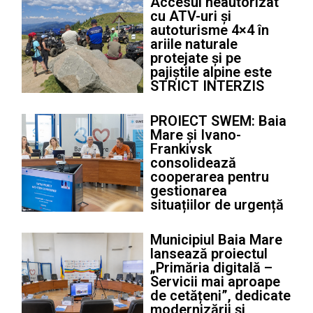
Accesul neautorizat
cu ATV-uri și
autoturisme 4×4 în
ariile naturale
protejate și pe
pajiștile alpine este
STRICT INTERZIS
PROIECT SWEM: Baia
Mare și Ivano-
Frankivsk
consolidează
cooperarea pentru
gestionarea
situațiilor de urgență
Municipiul Baia Mare
lansează proiectul
„Primăria digitală –
Servicii mai aproape
de cetățeni”, dedicate
modernizării și