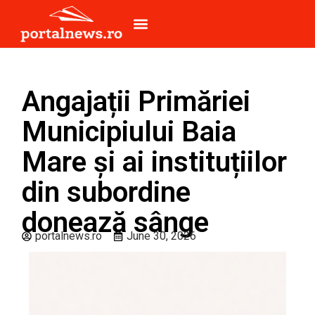
Angajații Primăriei
Municipiului Baia
Mare și ai instituțiilor
din subordine
donează sânge
portalnews.ro
June 30, 2026